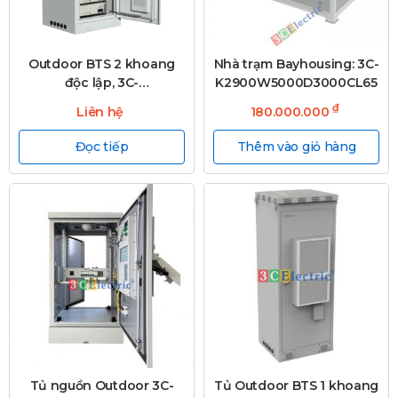
Outdoor BTS 2 khoang
Nhà trạm Bayhousing: 3C-
độc lập, 3C-
K2900W5000D3000CL65
OD1950W750D700T30B-
₫
Liên hệ
180.000.000
M
Đọc tiếp
Thêm vào giỏ hàng
Tủ nguồn Outdoor 3C-
Tủ Outdoor BTS 1 khoang