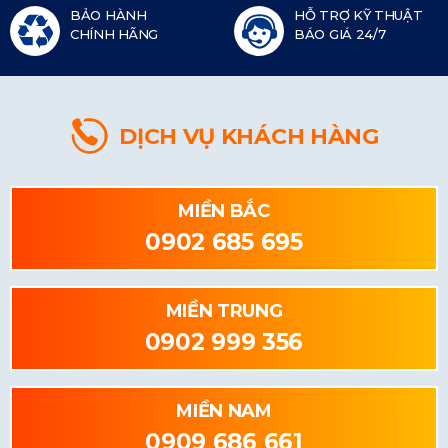
BẢO HÀNH
HỖ TRỢ KỸ THUẬT
CHÍNH HÃNG
BÁO GIÁ 24/7
DỊCH VỤ KHÁCH HÀNG
MIỀN BẮC
0902 685 695
MIỀN TRUNG
0902 999 356
MIỀN NAM
0909 686 661