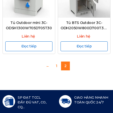
Tủ Outdoor mini 3C-
Tủ BTS Outdoor 3C-
ODSH1300W705D705T30
ODH2050W800D700T30/2-
2
Liên hệ
Liên hệ
Đọc tiếp
Đọc tiếp
←
1
2
SP ĐẠT TCCL
GIAO HÀNG NHANH
ĐẦY ĐỦ VAT, CO,
TOÀN QUỐC 24/7
CQ...