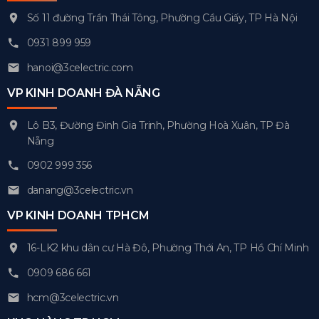
Số 11 đường Trần Thái Tông, Phường Cầu Giấy, TP Hà Nội
0931 899 959
hanoi@3celectric.com
VP KINH DOANH ĐÀ NẴNG
Lô B3, Đường Đinh Gia Trinh, Phường Hoà Xuân, TP Đà
Nẵng
0902 999 356
danang@3celectric.vn
VP KINH DOANH TPHCM
16-LK2 khu dân cư Hà Đô, Phường Thới An, TP Hồ Chí Minh
0909 686 661
hcm@3celectric.vn