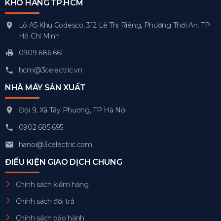
KHO HÀNG TP.HCM
Lô A5 Khu Codesco, 312 Lê Thị Riêng, Phường Thới An, TP
Hồ Chí Minh
0909 686 661
hcm@3celectric.vn
NHÀ MÁY SẢN XUẤT
Đội 9, Xã Tây Phương, TP Hà Nội
0902 685 695
hanoi@3celectric.com
ĐIỀU KIỆN GIAO DỊCH CHUNG
Chính sách kiểm hàng
Chính sách đổi trả
Chính sách bảo hành