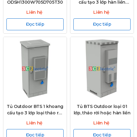
ODSH1300W705D705T30
cấu tạo 3 lớp hàn liền
khối, 3C-
Liên hệ
Liên hệ
OD2120WD750T30-M
Đọc tiếp
Đọc tiếp
Tủ Outdoor BTS 1 khoang
Tủ BTS Outdoor loại 01
cấu tạo 3 lớp loại tháo rời,
lớp, tháo rời hoặc hàn liền
3C-OD2120WD750T30-D
Liên hệ
Liên hệ
Đọc tiếp
Đọc tiếp