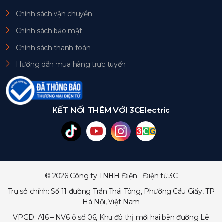
Chính sách vận chuyển
Chính sách bảo mật
Chính sách thanh toán
Hướng dẫn mua hàng trực tuyến
KẾT NỐI THÊM VỚI 3CElectric
© 2026 Công ty TNHH Điện - Điện tử 3C
Trụ sở chính: Số 11 đường Trần Thái Tông, Phường Cầu Giấy, TP
Hà Nội, Việt Nam
VPGD: A16 – NV6 ô số 06, Khu đô thị mới hai bên đường Lê