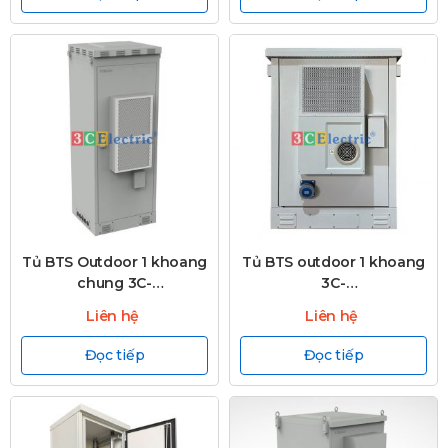
Tủ BTS Outdoor 1 khoang
Tủ BTS outdoor 1 khoang
chung 3C-
3C-
OD2060WD800T30VN
ODSH1300WD950T50R
Liên hệ
Liên hệ
Đọc tiếp
Đọc tiếp