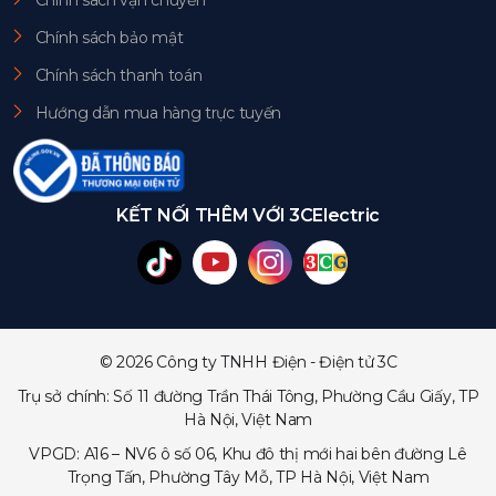
Chính sách vận chuyển
Chính sách bảo mật
Chính sách thanh toán
Hướng dẫn mua hàng trực tuyến
KẾT NỐI THÊM VỚI 3CElectric
© 2026 Công ty TNHH Điện - Điện tử 3C
Trụ sở chính: Số 11 đường Trần Thái Tông, Phường Cầu Giấy, TP
Hà Nội, Việt Nam
VPGD: A16 – NV6 ô số 06, Khu đô thị mới hai bên đường Lê
Trọng Tấn, Phường Tây Mỗ, TP Hà Nội, Việt Nam