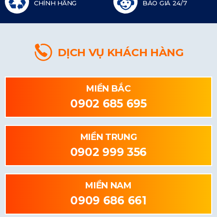
CHÍNH HÃNG
BÁO GIÁ 24/7
DỊCH VỤ KHÁCH HÀNG
MIỀN BẮC
0902 685 695
MIỀN TRUNG
0902 999 356
MIỀN NAM
0909 686 661