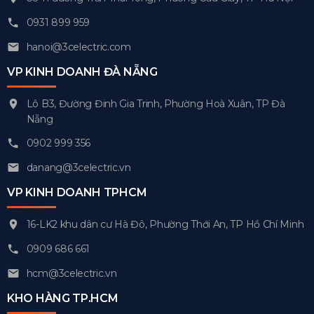
0931 899 959
hanoi@3celectric.com
VP KINH DOANH ĐÀ NẴNG
Lô B3, Đường Đinh Gia Trinh, Phường Hoà Xuân, TP Đà
Nẵng
0902 999 356
danang@3celectric.vn
VP KINH DOANH TPHCM
16-LK2 khu dân cư Hà Đô, Phường Thới An, TP Hồ Chí Minh
0909 686 661
hcm@3celectric.vn
KHO HÀNG TP.HCM