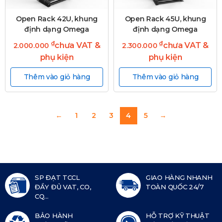
Open Rack 42U, khung
Open Rack 45U, khung
định dạng Omega
định dạng Omega
₫
₫
chưa VAT &
chưa VAT &
2.000.000
2.300.000
phụ kiện
phụ kiện
Thêm vào giỏ hàng
Thêm vào giỏ hàng
←
1
2
3
4
5
→
SP ĐẠT TCCL
GIAO HÀNG NHANH
ĐẦY ĐỦ VAT, CO,
TOÀN QUỐC 24/7
CQ...
BẢO HÀNH
HỖ TRỢ KỸ THUẬT