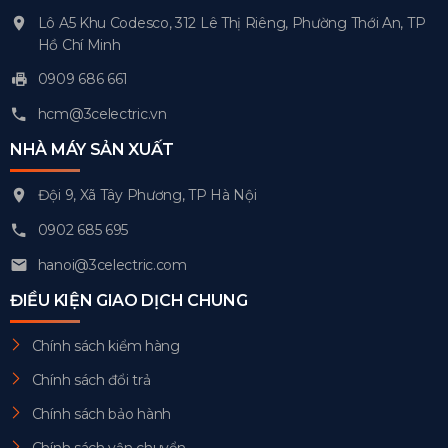
Lô A5 Khu Codesco, 312 Lê Thị Riêng, Phường Thới An, TP
Hồ Chí Minh
0909 686 661
hcm@3celectric.vn
NHÀ MÁY SẢN XUẤT
Đội 9, Xã Tây Phương, TP Hà Nội
0902 685 695
hanoi@3celectric.com
ĐIỀU KIỆN GIAO DỊCH CHUNG
Chính sách kiểm hàng
Chính sách đổi trả
Chính sách bảo hành