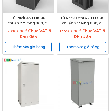
Tủ Rack 45U D1000,
Tủ Rack Data 42U D1000,
chuẩn 23″ rộng 800, có
chuẩn 23″ rộng 800, có
chuyển đổi 19″
chuyển đổi 19″
₫
₫
Chưa VAT &
Chưa VAT &
15.000.000
13.750.000
Phụ Kiện
Phụ Kiện
Thêm vào giỏ hàng
Thêm vào giỏ hàng