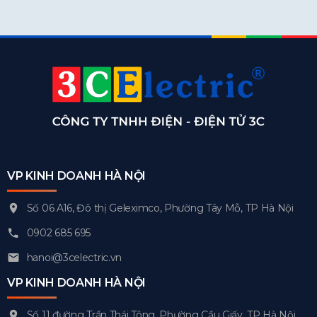
VP KINH DOANH HÀ NỘI
Số 06 A16, Đô thị Geleximco, Phường Tây Mỗ, TP Hà Nội
0902 685 695
hanoi@3celectric.vn
VP KINH DOANH HÀ NỘI
Số 11 đường Trần Thái Tông, Phường Cầu Giấy, TP Hà Nội