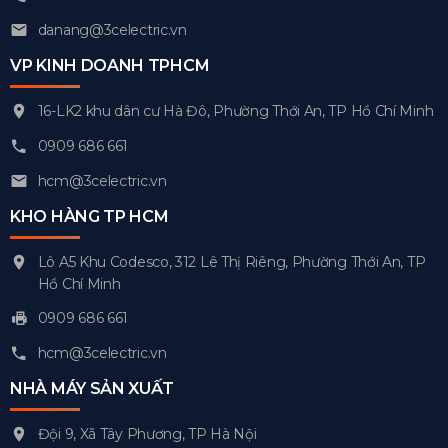
danang@3celectric.vn
VP KINH DOANH TPHCM
16-LK2 khu dân cư Hà Đô, Phường Thới An, TP Hồ Chí Minh
0909 686 661
hcm@3celectric.vn
KHO HÀNG TP HCM
Lô A5 Khu Codesco, 312 Lê Thị Riêng, Phường Thới An, TP
Hồ Chí Minh
0909 686 661
hcm@3celectric.vn
NHÀ MÁY SẢN XUẤT
Đội 9, Xã Tây Phương, TP Hà Nội