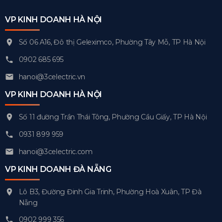
VP KINH DOANH HÀ NỘI
Số 06 A16, Đô thị Geleximco, Phường Tây Mỗ, TP Hà Nội
0902 685 695
hanoi@3celectric.vn
VP KINH DOANH HÀ NỘI
Số 11 đường Trần Thái Tông, Phường Cầu Giấy, TP Hà Nội
0931 899 959
hanoi@3celectric.com
VP KINH DOANH ĐÀ NẴNG
Lô B3, Đường Đinh Gia Trinh, Phường Hoà Xuân, TP Đà
Nẵng
0902 999 356