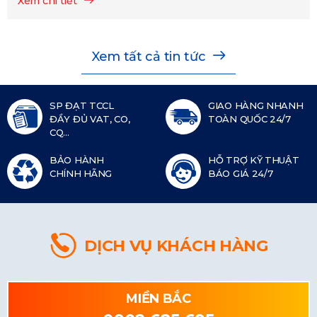
Xem chi tiết
Xem tất cả tin tức
SP ĐẠT TCCL
GIAO HÀNG NHANH
ĐẦY ĐỦ VAT, CO,
TOÀN QUỐC 24/7
CQ...
BẢO HÀNH
HỖ TRỢ KỸ THUẬT
CHÍNH HÃNG
BÁO GIÁ 24/7
DỊCH VỤ KHÁCH HÀNG
MIỀN BẮC