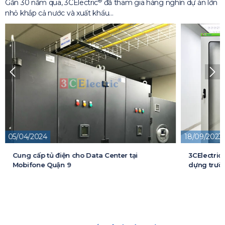
®
Gần 30 năm qua, 3CElectric
đã tham gia hàng nghìn dự án lớn
nhỏ khắp cả nước và xuất khẩu…
18/09/2023
13/05/2026
3CElectric cung cấp tủ điện cho Dự án xây
Cung cấp t
dựng trường đại học FPT
cấp