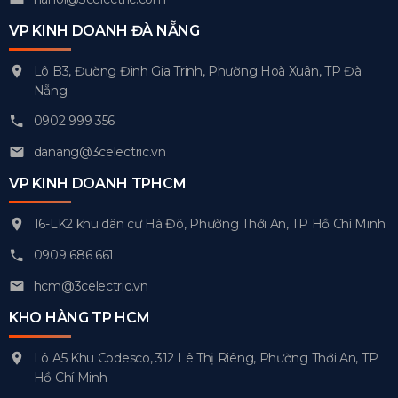
VP KINH DOANH ĐÀ NẴNG
Lô B3, Đường Đinh Gia Trinh, Phường Hoà Xuân, TP Đà
Nẵng
0902 999 356
danang@3celectric.vn
VP KINH DOANH TPHCM
16-LK2 khu dân cư Hà Đô, Phường Thới An, TP Hồ Chí Minh
0909 686 661
hcm@3celectric.vn
KHO HÀNG TP HCM
Lô A5 Khu Codesco, 312 Lê Thị Riêng, Phường Thới An, TP
Hồ Chí Minh