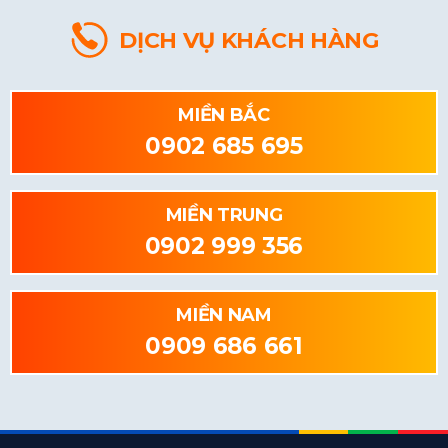
DỊCH VỤ KHÁCH HÀNG
MIỀN BẮC
0902 685 695
MIỀN TRUNG
0902 999 356
MIỀN NAM
0909 686 661