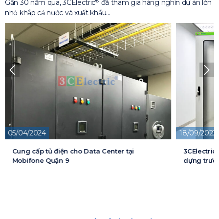
®
Gần 30 năm qua, 3CElectric
đã tham gia hàng nghìn dự án lớn
nhỏ khắp cả nước và xuất khẩu…
05/04/2024
18/09/2023
Cung cấp tủ điện cho Data Center tại
3CElectric
Mobifone Quận 9
dựng trườn