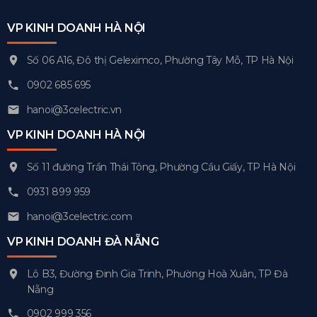
VP KINH DOANH HÀ NỘI
Số 06 A16, Đô thị Geleximco, Phường Tây Mỗ, TP Hà Nội
0902 685 695
hanoi@3celectric.vn
VP KINH DOANH HÀ NỘI
Số 11 đường Trần Thái Tông, Phường Cầu Giấy, TP Hà Nội
0931 899 959
hanoi@3celectric.com
VP KINH DOANH ĐÀ NẴNG
Lô B3, Đường Đinh Gia Trinh, Phường Hoà Xuân, TP Đà
Nẵng
0902 999 356