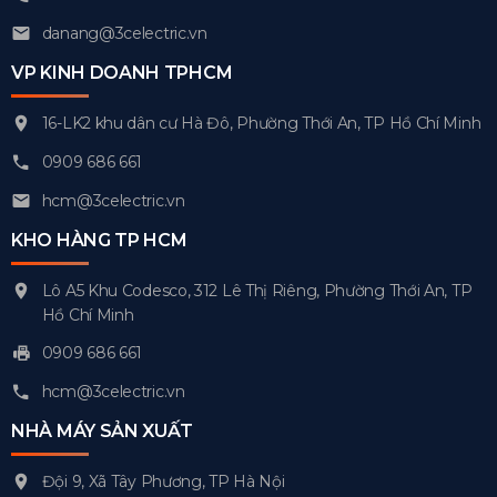
danang@3celectric.vn
VP KINH DOANH TPHCM
16-LK2 khu dân cư Hà Đô, Phường Thới An, TP Hồ Chí Minh
0909 686 661
hcm@3celectric.vn
KHO HÀNG TP HCM
Lô A5 Khu Codesco, 312 Lê Thị Riêng, Phường Thới An, TP
Hồ Chí Minh
0909 686 661
hcm@3celectric.vn
NHÀ MÁY SẢN XUẤT
Đội 9, Xã Tây Phương, TP Hà Nội