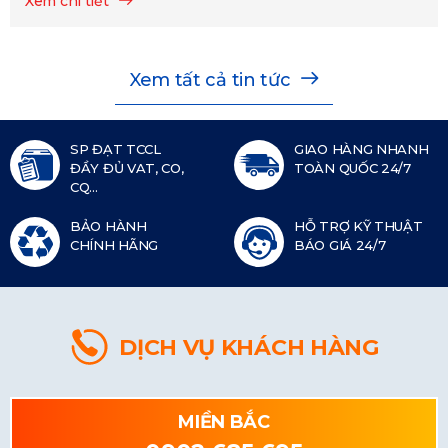
Xem chi tiết
Xem tất cả tin tức
SP ĐẠT TCCL
GIAO HÀNG NHANH
ĐẦY ĐỦ VAT, CO,
TOÀN QUỐC 24/7
CQ...
BẢO HÀNH
HỖ TRỢ KỸ THUẬT
CHÍNH HÃNG
BÁO GIÁ 24/7
DỊCH VỤ KHÁCH HÀNG
MIỀN BẮC