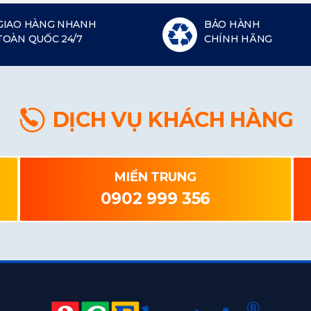
GIAO HÀNG NHANH
BẢO HÀNH
TOÀN QUỐC 24/7
CHÍNH HÃNG
DỊCH VỤ KHÁCH HÀNG
MIỀN TRUNG
0902 999 356