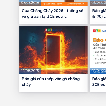
06/05/2026
06/03/20
Cửa Chống Cháy 2026 – thông số
Báo gi
và giá bán tại 3CElectric
(EI70) 
12/08/2025
02/04/20
Báo giá cửa thép vân gỗ chống
Báo giá
cháy
3CElect