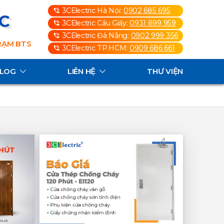
3CElectric Hà Nội:
0902 685 695
3C
3CElectric Cầu Giấy:
0931 899 959
3CElectric Đà Nẵng:
0902 999 356
TRẠM BTS
3CElectric TP.HCM:
0909 686 661
ALOG
LIÊN HỆ
THƯ VIỆN