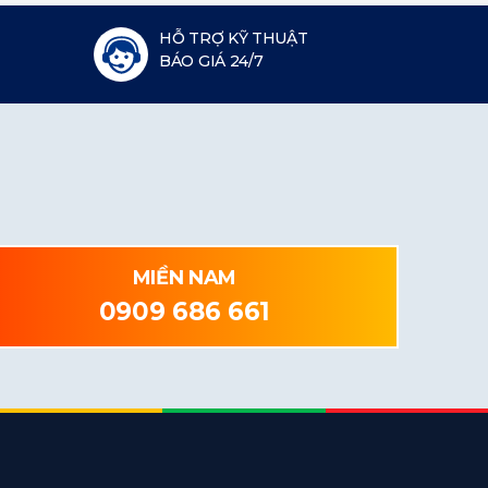
HỖ TRỢ KỸ THUẬT
BÁO GIÁ 24/7
MIỀN NAM
0909 686 661