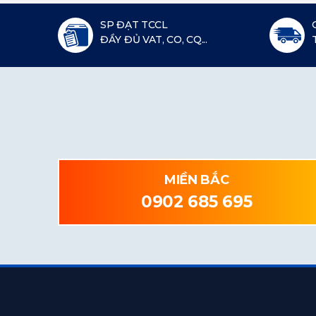
SP ĐẠT TCCL
ĐẦY ĐỦ VAT, CO, CQ...
MIỀN BẮC
0902 685 695