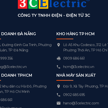
H DOANH ĐÀ NẴNG
KHO HÀNG TP HCM
, Đường Đinh Gia Trinh, Phường
Lô A5 Khu Codesco, 312 Lê 
Xuân, TP Đà Nẵng
Phường Thới An, TP Hồ Chí
999 356
0909 686 661
g@3celectric.vn
hcm@3celectric.vn
H DOANH TPHCM
NHÀ MÁY SẢN XUẤT
2 khu dân cư Hà Đô, Phường
Đội 9, Xã Tây Phương, TP H
An, TP Hồ Chí Minh
0902 685 695
686 661
hanoi@3celectric.com