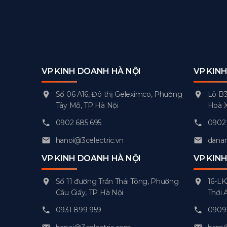
VP KINH DOANH HÀ NỘI
VP KIN
Số 06 A16, Đô thị Geleximco, Phường
Lô B3
Tây Mỗ, TP Hà Nội
Hoà 
0902 685 695
0902 
hanoi@3celectric.vn
danan
VP KINH DOANH HÀ NỘI
VP KIN
Số 11 đường Trần Thái Tông, Phường
16-LK
Cầu Giấy, TP Hà Nội
Thới 
0931 899 959
0909 