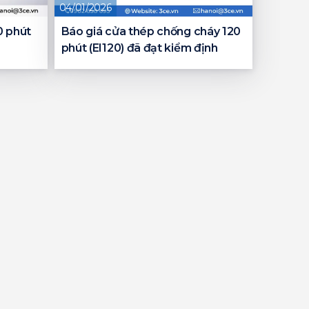
04/01/2026
0 phút
Báo giá cửa thép chống cháy 120
phút (EI120) đã đạt kiểm định