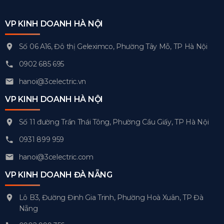
VP KINH DOANH HÀ NỘI
Số 06 A16, Đô thị Geleximco, Phường Tây Mỗ, TP Hà Nội
0902 685 695
hanoi@3celectric.vn
VP KINH DOANH HÀ NỘI
Số 11 đường Trần Thái Tông, Phường Cầu Giấy, TP Hà Nội
0931 899 959
hanoi@3celectric.com
VP KINH DOANH ĐÀ NẴNG
Lô B3, Đường Đinh Gia Trinh, Phường Hoà Xuân, TP Đà
Nẵng