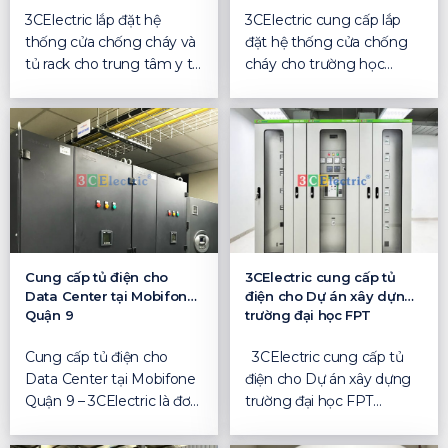
3CElectric lắp đặt hệ
3CElectric cung cấp lắp
thống cửa chống cháy và
đặt hệ thống cửa chống
tủ rack cho trung tâm y tế
cháy cho trường học
tại Bắc Giang Lắp...
THCS Tây Mỗ Cung cấp
cử...
Cung cấp tủ điện cho
3CElectric cung cấp tủ
Data Center tại Mobifone
điện cho Dự án xây dựng
Quận 9
trường đại học FPT
Cung cấp tủ điện cho
3CElectric cung cấp tủ
Data Center tại Mobifone
điện cho Dự án xây dựng
Quận 9 – 3CElectric là đơn
trường đại học FPT
vị sản xuất...
18/09/2023, 14:14...