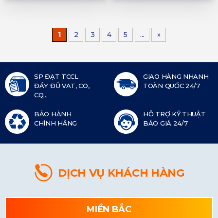
1
2
3
4
5
...
»
SP ĐẠT TCCL
GIAO HÀNG NHANH
ĐẦY ĐỦ VAT, CO,
TOÀN QUỐC 24/7
CQ...
BẢO HÀNH
HỖ TRỢ KỸ THUẬT
CHÍNH HÃNG
BÁO GIÁ 24/7
DỊCH VỤ KHÁCH HÀNG
MIỀN BẮC