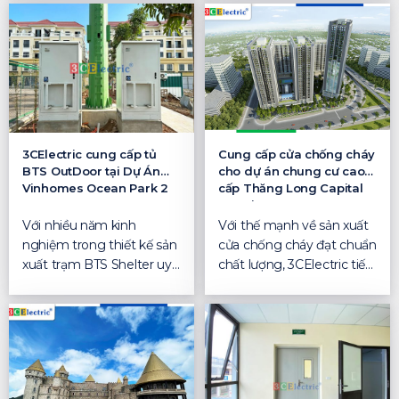
3CElectric cung cấp tủ
Cung cấp cửa chống cháy
BTS OutDoor tại Dự Án
cho dự án chung cư cao
Vinhomes Ocean Park 2
cấp Thăng Long Capital
Premium
Với nhiều năm kinh
Với thế mạnh về sản xuất
nghiệm trong thiết kế sản
cửa chống cháy đạt chuẩn
xuất trạm BTS Shelter uy
chất lượng, 3CElectric tiếp
tín trên thị trường ...
tục đánh dấu...