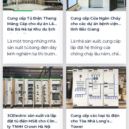
Cung cấp Tủ Điện Thang
Cung cấp Cửa Ngăn Cháy
Máng Cáp cho dự án Lâu
cho các dự án bệnh viện
Đài Bà Nà tại Khu du lịch
tỉnh Bắc Giang
Bà Nà Hills
Là một trong những nhà
Là nhà sản xuất, cung cấp
sản xuất tủ bảng điện dày
lắp đặt hệ thống cửa
kinh nghiệm tại thị trường
chống cháy lâu năm, chất
Việt Nam, 3CEl...
lượng, uy tín hàng...
3CElectric sản xuất và lắp
Cung cấp các loại tủ điện
đặt tủ điện MSB cho Công
cho Tòa Nhà Long’s
ty TNHH Crown Hà Nội
Tower