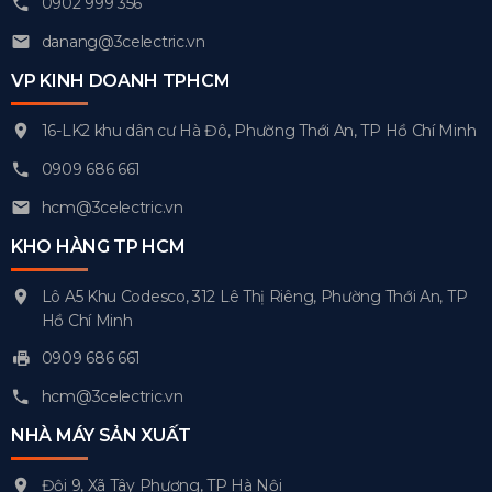
0902 999 356
danang@3celectric.vn
VP KINH DOANH TPHCM
16-LK2 khu dân cư Hà Đô, Phường Thới An, TP Hồ Chí Minh
0909 686 661
hcm@3celectric.vn
KHO HÀNG TP HCM
Lô A5 Khu Codesco, 312 Lê Thị Riêng, Phường Thới An, TP
Hồ Chí Minh
0909 686 661
hcm@3celectric.vn
NHÀ MÁY SẢN XUẤT
Đội 9, Xã Tây Phương, TP Hà Nội