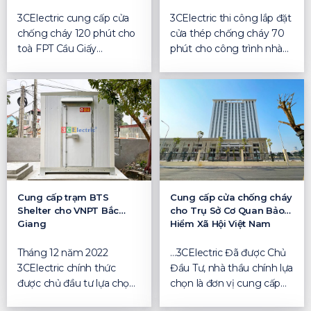
3CElectric cung cấp cửa
3CElectric thi công lắp đặt
chống cháy 120 phút cho
cửa thép chống cháy 70
toà FPT Cầu Giấy
phút cho công trình nhà
3CElectric cung cấp cửa
dân tại phố Ngọ...
c...
Cung cấp trạm BTS
Cung cấp cửa chống cháy
Shelter cho VNPT Bắc
cho Trụ Sở Cơ Quan Bảo
Giang
Hiểm Xã Hội Việt Nam
Tháng 12 năm 2022
…3CElectric Đã được Chủ
3CElectric chính thức
Đầu Tư, nhà thầu chính lựa
được chủ đầu tư lựa chọn
chọn là đơn vị cung cấp
là đơn vị chính, cung cấp...
các sản p...