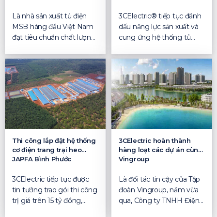
Là nhà sản xuất tủ điện
3CElectric® tiếp tục đánh
MSB hàng đầu Việt Nam
dấu năng lực sản xuất và
đạt tiêu chuẩn chất lượng
cung ứng hệ thống tủ
quốc tế, cùng kinh...
điện, thang máng c...
Thi công lắp đặt hệ thống
3CElectric hoàn thành
cơ điện trang trại heo
hàng loạt các dự án cùng
JAPFA Bình Phước
Vingroup
3CElectric tiếp tục được
Là đối tác tin cậy của Tập
tin tưởng trao gói thi công
đoàn Vingroup, năm vừa
trị giá trên 15 tỷ đồng,
qua, Công ty TNHH Điện –
cung cấp hệ ...
Điện tư...