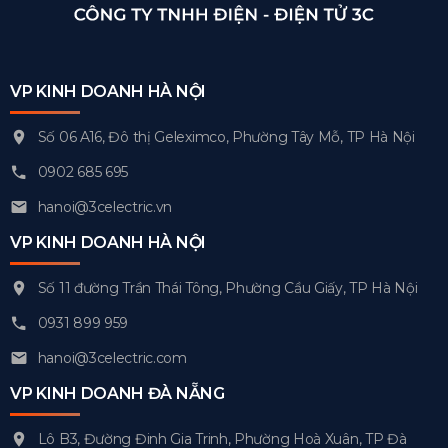
VP KINH DOANH HÀ NỘI
Số 06 A16, Đô thị Geleximco, Phường Tây Mỗ, TP Hà Nội
0902 685 695
hanoi@3celectric.vn
VP KINH DOANH HÀ NỘI
Số 11 đường Trần Thái Tông, Phường Cầu Giấy, TP Hà Nội
0931 899 959
hanoi@3celectric.com
VP KINH DOANH ĐÀ NẴNG
Lô B3, Đường Đinh Gia Trinh, Phường Hoà Xuân, TP Đà