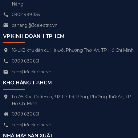
Nẵng
0902 999 356
danang@3celectric.vn
VP KINH DOANH TPHCM
16-LK2 khu dân cư Hà Đô, Phường Thới An, TP Hồ Chí Minh
0909 686 661
hcm@3celectric.vn
KHO HÀNG TP.HCM
Lô A5 Khu Codesco, 312 Lê Thị Riêng, Phường Thới An, TP
Hồ Chí Minh
0909 686 661
hcm@3celectric.vn
NHÀ MÁY SẢN XUẤT