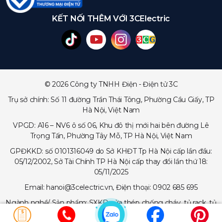
KẾT NỐI THÊM VỚI 3CElectric
© 2026 Công ty TNHH Điện - Điện tử 3C
Trụ sở chính: Số 11 đường Trần Thái Tông, Phường Cầu Giấy, TP
Hà Nội, Việt Nam
VPGD: A16 – NV6 ô số 06, Khu đô thị mới hai bên đường Lê
Trọng Tấn, Phường Tây Mỗ, TP Hà Nội, Việt Nam
GPĐKKD: số 0101316049 do Sở KHĐT Tp Hà Nội cấp lần đầu:
05/12/2002, Sở Tài Chính TP Hà Nội cấp thay đổi lần thứ 18:
05/11/2025
Email: hanoi@3celectric.vn, Điện thoại: 0902 685 695
Ngành nghề/ Sản phẩm: SXKD cửa thép chống cháy, tủ rack, tủ
trạm viễn thông, tủ điện, thang cáp - máng cáp...