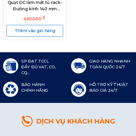
Quạt DC làm mát tủ rack-
Đường kính 140 mm
(48V)
₫
450.000
Thêm vào giỏ hàng
SP ĐẠT TCCL
GIAO HÀNG NHANH
ĐẦY ĐỦ VAT, CO,
TOÀN QUỐC 24/7
CQ...
BẢO HÀNH
HỖ TRỢ KỸ THUẬT
CHÍNH HÃNG
BÁO GIÁ 24/7
DỊCH VỤ KHÁCH HÀNG