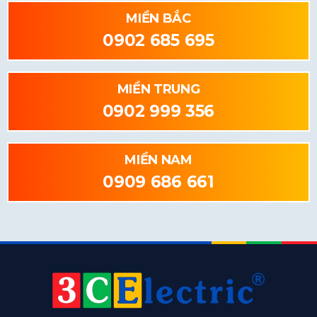
MIỀN BẮC
0902 685 695
MIỀN TRUNG
0902 999 356
MIỀN NAM
0909 686 661