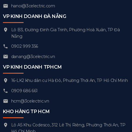
hanoi@3celectric.com
VP KINH DOANH ĐÀ NẴNG
Lô B3, Đường Đinh Gia Trinh, Phường Hoà Xuân, TP Đà
Nẵng
0902 999 356
danang@3celectric.vn
VP KINH DOANH TPHCM
16-LK2 khu dân cư Hà Đô, Phường Thới An, TP Hồ Chí Minh
0909 686 661
hcm@3celectric.vn
KHO HÀNG TP HCM
Lô A5 Khu Codesco, 312 Lê Thị Riêng, Phường Thới An, TP
Hồ Chí Minh