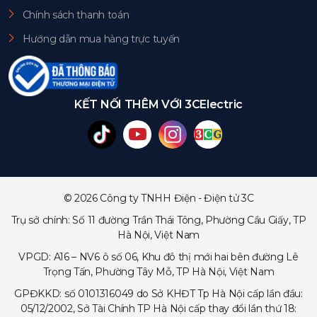
Chính sách thanh toán
Hướng dẫn mua hàng trực tuyến
KẾT NỐI THÊM VỚI 3CElectric
© 2026 Công ty TNHH Điện - Điện tử 3C
Trụ sở chính: Số 11 đường Trần Thái Tông, Phường Cầu Giấy, TP
Hà Nội, Việt Nam
VPGD: A16 – NV6 ô số 06, Khu đô thị mới hai bên đường Lê
Trọng Tấn, Phường Tây Mỗ, TP Hà Nội, Việt Nam
GPĐKKD: số 0101316049 do Sở KHĐT Tp Hà Nội cấp lần đầu:
05/12/2002, Sở Tài Chính TP Hà Nội cấp thay đổi lần thứ 18: