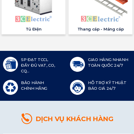
Tủ Điện
Thang cáp - Máng cáp
SP ĐẠT TCCL
GIAO HÀNG NHANH
ĐẦY ĐỦ VAT, CO,
TOÀN QUỐC 24/7
CQ...
BẢO HÀNH
HỖ TRỢ KỸ THUẬT
CHÍNH HÃNG
BÁO GIÁ 24/7
DỊCH VỤ KHÁCH HÀNG