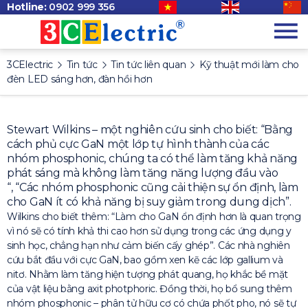
Hotline:
0902 999 356
3CElectric
Tin tức
Tin tức liên quan
Kỹ thuật mới làm cho
đèn LED sáng hơn, đàn hồi hơn
Stewart Wilkins – một nghiên cứu sinh cho biết: “Bằng
cách phủ cực GaN một lớp tự hình thành của các
nhóm phosphonic, chúng ta có thể làm tăng khả năng
phát sáng mà không làm tăng năng lượng đầu vào
“, “Các nhóm phosphonic cũng cải thiện sự ổn định, làm
cho GaN ít có khả năng bị suy giảm trong dung dịch”.
Wilkins cho biết thêm: “Làm cho GaN ổn định hơn là quan trọng
vì nó sẽ có tính khả thi cao hơn sử dụng trong các ứng dụng y
sinh học, chẳng hạn như cảm biến cấy ghép”. Các nhà nghiên
cứu bắt đầu với cực GaN, bao gồm xen kẽ các lớp gallium và
nitơ. Nhằm làm tăng hiện tượng phát quang, họ khắc bề mặt
của vật liệu bằng axit photphoric. Đồng thời, họ bổ sung thêm
nhóm phosphonic – phân tử hữu cơ có chứa phốt pho, nó sẽ tự