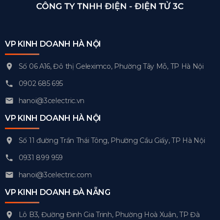
VP KINH DOANH HÀ NỘI
Số 06 A16, Đô thị Geleximco, Phường Tây Mỗ, TP Hà Nội
0902 685 695
hanoi@3celectric.vn
VP KINH DOANH HÀ NỘI
Số 11 đường Trần Thái Tông, Phường Cầu Giấy, TP Hà Nội
0931 899 959
hanoi@3celectric.com
VP KINH DOANH ĐÀ NẴNG
Lô B3, Đường Đinh Gia Trinh, Phường Hoà Xuân, TP Đà