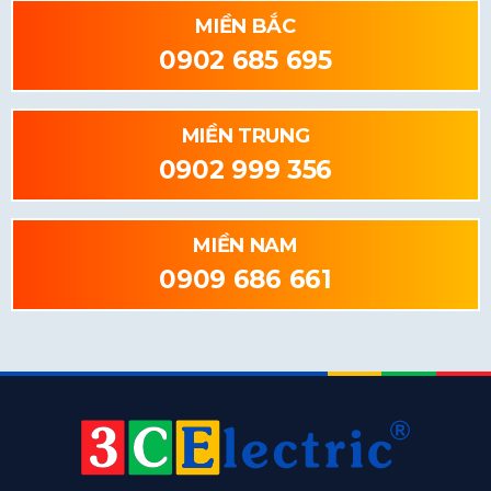
MIỀN BẮC
0902 685 695
MIỀN TRUNG
0902 999 356
MIỀN NAM
0909 686 661