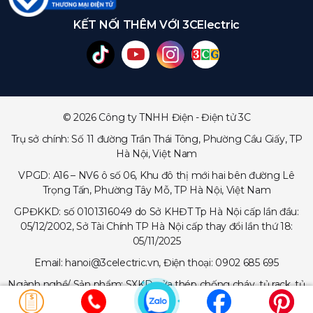
KẾT NỐI THÊM VỚI 3CElectric
© 2026 Công ty TNHH Điện - Điện tử 3C
Trụ sở chính: Số 11 đường Trần Thái Tông, Phường Cầu Giấy, TP
Hà Nội, Việt Nam
VPGD: A16 – NV6 ô số 06, Khu đô thị mới hai bên đường Lê
Trọng Tấn, Phường Tây Mỗ, TP Hà Nội, Việt Nam
GPĐKKD: số 0101316049 do Sở KHĐT Tp Hà Nội cấp lần đầu:
05/12/2002, Sở Tài Chính TP Hà Nội cấp thay đổi lần thứ 18:
05/11/2025
Email: hanoi@3celectric.vn, Điện thoại: 0902 685 695
Ngành nghề/ Sản phẩm: SXKD cửa thép chống cháy, tủ rack, tủ
trạm viễn thông, tủ điện, thang cáp - máng cáp...