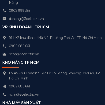
Nẵng
0902 999 356
danang@3celectric.vn
VP KINH DOANH TPHCM
16-LK2 khu dân cư Hà Đô, Phường Thới An, TP Hồ Chí Minh
0909 686 661
hcm@3celectric.vn
KHO HÀNG TP HCM
Lô A5 Khu Codesco, 312 Lê Thị Riêng, Phường Thới An, TP
Hồ Chí Minh
0909 686 661
hcm@3celectric.vn
NHÀ MÁY SẢN XUẤT