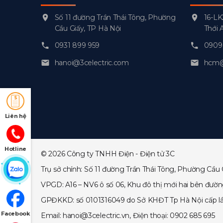
Số 11 đường Trần Thái Tông, Phường
16-LK
Cầu Giấy, TP Hà Nội
Thới 
0931 899 959
0909 
hanoi@3celectric.com
hcm@3
Liên hệ
Hotline
© 2026 Công ty TNHH Điện - Điện tử 3C
Trụ sở chính: Số 11 đường Trần Thái Tông, Phường Cầu 
VPGD: A16 – NV6 ô số 06, Khu đô thị mới hai bên đườ
GPĐKKD: số 0101316049 do Sở KHĐT Tp Hà Nội cấp lần đ
Facebook
Email: hanoi@3celectric.vn, Điện thoại: 0902 685 695