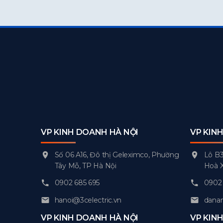
VP KINH DOANH HÀ NỘI
VP KIN
Số 06 A16, Đô thị Geleximco, Phường
Lô B3
Tây Mỗ, TP Hà Nội
Hoà 
0902 685 695
0902 
hanoi@3celectric.vn
danan
VP KINH DOANH HÀ NỘI
VP KIN