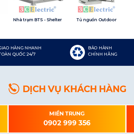
Nhà trạm BTS - Shelter
Tủ nguồn Outdoor
GIAO HÀNG NHANH
BẢO HÀNH
TOÀN QUỐC 24/7
CHÍNH HÃNG
DỊCH VỤ KHÁCH HÀNG
MIỀN TRUNG
0902 999 356