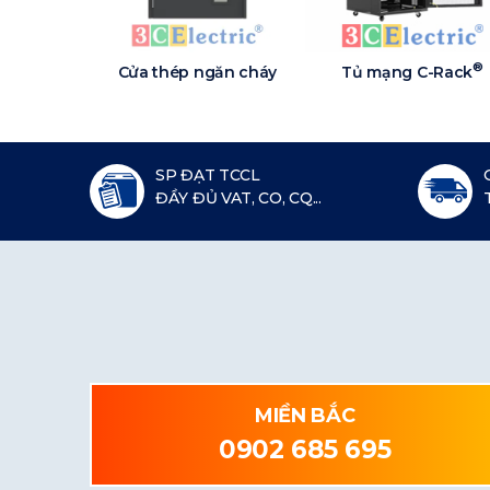
®
Cửa thép ngăn cháy
Tủ mạng C-Rack
SP ĐẠT TCCL
ĐẦY ĐỦ VAT, CO, CQ...
MIỀN BẮC
0902 685 695