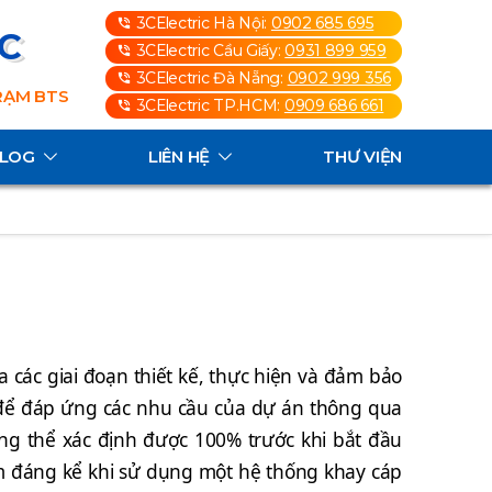
3CElectric Hà Nội:
0902 685 695
3C
3CElectric Cầu Giấy:
0931 899 959
3CElectric Đà Nẵng:
0902 999 356
TRẠM BTS
3CElectric TP.HCM:
0909 686 661
ALOG
LIÊN HỆ
THƯ VIỆN
a các giai đoạn thiết kế, thực hiện và đảm bảo
n để đáp ứng các nhu cầu của dự án thông qua
ông thể xác định được 100% trước khi bắt đầu
kiệm đáng kể khi sử dụng một hệ thống khay cáp