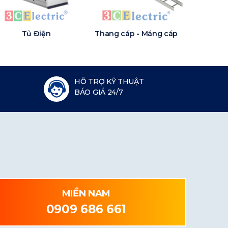
Tủ Điện
Thang cáp - Máng cáp
HỖ TRỢ KỸ THUẬT
BÁO GIÁ 24/7
MIỀN NAM
0909 686 661