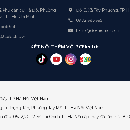
2 khu dân cư Hà Đô, Phường
Đội 9, Xã Tây Phương, TP H
An, TP Hồ Chí Minh
0902 685 695
686 661
hanoi@3celectric.com
celectric.vn
KẾT NỐI THÊM VỚI 3CElectric
Giấy, TP Hà Nội, Việt Nam
ng Lê Trọng Tấn, Phường Tây Mỗ, TP Hà Nội, Việt Nam
ầu: 05/12/2002, Sở Tài Chính TP Hà Nội cấp thay đổi lần thứ 18: 0