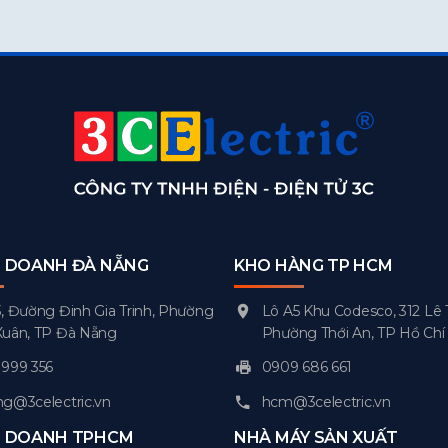
H DOANH ĐÀ NẴNG
KHO HÀNG TP HCM
, Đường Đinh Gia Trinh, Phường
Lô A5 Khu Codesco, 312 Lê 
Xuân, TP Đà Nẵng
Phường Thới An, TP Hồ Chí
999 356
0909 686 661
g@3celectric.vn
hcm@3celectric.vn
H DOANH TPHCM
NHÀ MÁY SẢN XUẤT