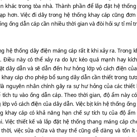
hận khác trong tòa nhà. Thành phần để lắp đặt hệ thốn
tạp hơn. Việc đi dây trong hệ thống khay cáp cũng đơn 
ng ống dẫn cáp cần nhiều thời gian và đòi hỏi sự tỉ mỉ tr
g hệ thống dây điện máng cáp rất ít khi xảy ra. Trong 
. Điều này có thể xảy ra do lực kéo quá mạnh hay kí
t dây dẫn và sẽ dẫn đến hư hỏng lớp vỏ cách điện của 
hay cáp cho phép bổ sung dây dẫn cần thiết trong tương
à nguyên nhân chính gây ra sự hư hỏng của các thiết b
 tích tụ vào ống dẫn cáp. Theo thời gian, độ ẩm này 
g lớp vỏ cách điện của dây dẫn. Việc bịt kín hệ thống ố
 khay cáp có khả năng hạn chế sự tích tụ của độ ẩm b
lại. Việc thiết kế và lắp đặt hệ thống thang máng cáp
 thời, việc sửa chữa và thay thế cũng dễ dàng và tốn ít