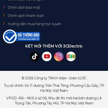
Chính sách bảo mật
Chính sách thanh toán
Hướng dẫn mua hàng trực tuyến
KẾT NỐI THÊM VỚI 3CElectric
© 2026 Công ty TNHH Điện - Điện tử 3C
Trụ sở chính: Số 11 đường Trần Thái Tông, Phường Cầu Giấy, TP
Hà Nội, Việt Nam
VPGD: A16 – NV6 ô số 06, Khu đô thị mới hai bên đường Lê
Trọng Tấn, Phường Tây Mỗ, TP Hà Nội, Việt Nam