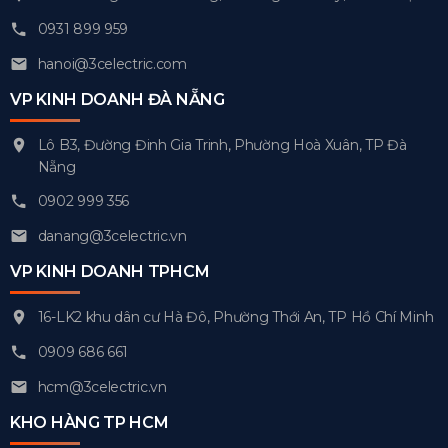
0931 899 959
hanoi@3celectric.com
VP KINH DOANH ĐÀ NẴNG
Lô B3, Đường Đinh Gia Trinh, Phường Hoà Xuân, TP Đà
Nẵng
0902 999 356
danang@3celectric.vn
VP KINH DOANH TPHCM
16-LK2 khu dân cư Hà Đô, Phường Thới An, TP Hồ Chí Minh
0909 686 661
hcm@3celectric.vn
KHO HÀNG TP HCM