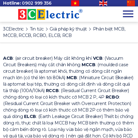
Hotline:
0902 999 356
3CElectric
Tin tức
Giải pháp kỹ thuật
Phân biệt MCB,
MCCB, RCCB, RCBO, ELCB, RCB
ACB
: (air circuit breaker) Máy cắt không khí
VCB
: (Vacuum
Circuit Breakers) máy cắt chân không
MCCB
: (moulded case
circuit breaker) là aptomat khối, thường có dòng cắt ngắn
mạch lớn (có thể lên tới 80kA)
MCB
: (Miniature Circuit Bkeaker)
là aptomat loại tép, thường có dòng cắt định và dòng cắt quá
tải thấp (100A/10kA)
RCCB
: (Residual Current Circuit Breaker)
chống dòng rò loại có kích thước cỡ MCB 2 P, 4P
RCBO
:
(Residual Current Circuit Breaker with Overcurrent Protection)
chống dòng rò loại có kích thước cỡ MCB 2P có thêm bảo vệ
quá dòng
ELCB
: (Earth Leakage Circuit Breaker) Thiết bị chống
dòng rò, thực chất là loại MCCB hay MCB bình thường có thêm
bộ cảm biến dòng rò. Loại này vừa bảo vệ ngắn mạch, vửa bảo
vệ quá tải, vừa bảo vệ dòng rò ( nên giá đắt hơn. Có khi bộ RCD