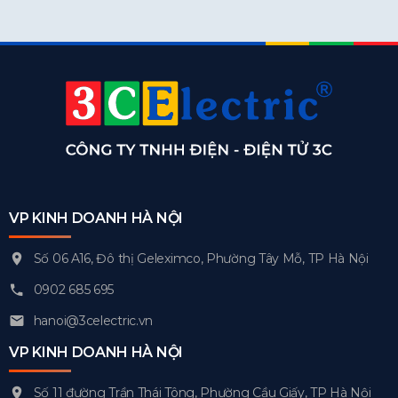
VP KINH DOANH HÀ NỘI
Số 06 A16, Đô thị Geleximco, Phường Tây Mỗ, TP Hà Nội
0902 685 695
hanoi@3celectric.vn
VP KINH DOANH HÀ NỘI
Số 11 đường Trần Thái Tông, Phường Cầu Giấy, TP Hà Nội