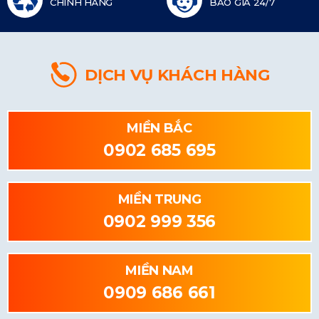
CHÍNH HÃNG
BÁO GIÁ 24/7
DỊCH VỤ KHÁCH HÀNG
MIỀN BẮC
0902 685 695
MIỀN TRUNG
0902 999 356
MIỀN NAM
0909 686 661