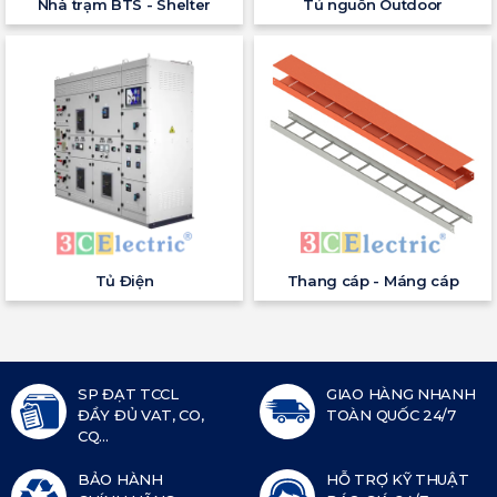
Nhà trạm BTS - Shelter
Tủ nguồn Outdoor
Tủ Điện
Thang cáp - Máng cáp
SP ĐẠT TCCL
GIAO HÀNG NHANH
ĐẦY ĐỦ VAT, CO,
TOÀN QUỐC 24/7
CQ...
BẢO HÀNH
HỖ TRỢ KỸ THUẬT