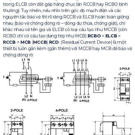
trong ELCB còn đắt gấp hàng chục lần RCCB hay RCBO bình
thường). Tuy nhiên, nếu nhìn trên góc độ mạch điện và các
nguyên tắc bảo vệ thì rõ ràng RCCB và ELCB hoàn toàn giống
nhau (bảo vệ chống dòng rò – dòng dư thừa, chống giật), chỉ
khác nhau về tên gọi và ELCB có loại cấu tạo như MCCB (còn
RCBO chỉ có cấu tạo dạng tép như MCB)
RCBO
=
ELCB
=
RCCB
+
MCB
(
MCCB
)
RCD
: (Residual Current Device) là một
thiết bị luôn gắn kèm (gắn thêm) với MCCB hay MCB để bảo vệ
chống dòng rò