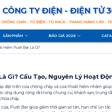
CÔNG TY ĐIỆN - ĐIỆN TỬ 
 CHỐNG CHÁY - TỦ ĐIỆN - TỦ RACK - THANG MÁNG CÁP - 
SẢN PHẨM
BÁO GIÁ 2026
CAT
t Hiểm Push Bar Là Gì?
Là Gì? Cấu Tạo, Nguyên Lý Hoạt Đ
 lắp đặt trên cửa chống cháy và cửa thoát hiểm nhằm giú
ược ứng dụng rộng rãi trong chung cư, khách sạn, trung 
chữa cháy.
 cửa, Push Bar giúp giảm thời gian sơ tán, hạn chế ùn tắ