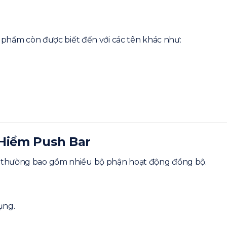
n phẩm còn được biết đến với các tên khác như:
ểm Push Bar
m Push Bar Chất Lượng
 Hiểm Push Bar
ại 3CElectric?
 Thoát Hiểm
 thường bao gồm nhiều bộ phận hoạt động đồng bộ.
 một không?
cháy không?
g?
ụng.