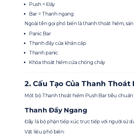
Push = Đẩy
Bệnh Viện
Bar = Thanh ngang
Trường Học
Ngoài tên gọi phổ biến là thanh thoát hiểm, sả
Trung Tâm Thương Mại
7. Tiêu Chuẩn Lắp Đặt Thanh Thoát Hi
Panic Bar
8. Kinh Nghiệm Chọn Thanh Thoát Hiể
Thanh đẩy cửa khẩn cấp
Đồng Bộ Với Hệ Cửa
Thanh panic
Ưu Tiên Vật Liệu Chống Ăn Mòn
Khóa thoát hiểm cửa chống cháy
Kiểm Tra Hồ Sơ Kỹ Thuật
Chọn Nhà Cung Cấp Uy Tín
2. Cấu Tạo Của Thanh Thoát
9. Vì Sao Nên Chọn Thanh Thoát Hiểm T
10. Câu Hỏi Thường Gặp Về Thanh Đẩy
Một bộ Thanh thoát hiểm Push Bar tiêu chuẩn
Push Bar và Panic Bar có phải là
Có bắt buộc lắp trên cửa chống 
Thanh Đẩy Ngang
Có lắp được cho cửa 2 cánh khôn
Đây là bộ phận tiếp xúc trực tiếp với người sử d
Có thể mở từ bên ngoài không?
Vật liệu phổ biến:
11. Kết Luận