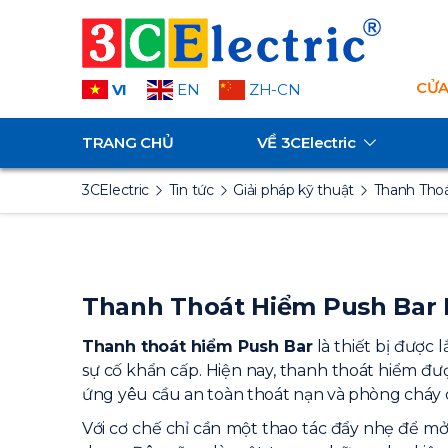
CỬA
VI
EN
ZH-CN
TRANG CHỦ
VỀ
3CElectric
3CElectric
Tin tức
Giải pháp kỹ thuật
Thanh Thoá
Thanh Thoát Hiểm Push Bar 
Thanh thoát hiểm Push Bar
là thiết bị được
sự cố khẩn cấp. Hiện nay, thanh thoát hiểm đ
ứng yêu cầu an toàn thoát nạn và phòng cháy 
Với cơ chế chỉ cần một thao tác đẩy nhẹ để mở