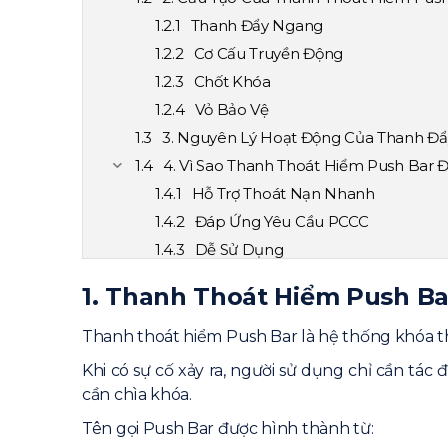
Thanh Đẩy Ngang
Cơ Cấu Truyền Động
Chốt Khóa
Vỏ Bảo Vệ
3. Nguyên Lý Hoạt Động Của Thanh Đẩ
4. Vì Sao Thanh Thoát Hiểm Push Bar 
Hỗ Trợ Thoát Nạn Nhanh
Đáp Ứng Yêu Cầu PCCC
Dễ Sử Dụng
Độ Bền Cao
1. Thanh Thoát Hiểm Push B
5. Các Loại Thanh Thoát Hiểm Push Ba
Loại 1 Điểm Chốt
Thanh thoát hiểm Push Bar là hệ thống khóa t
Loại 2 Điểm Chốt
Khi có sự cố xảy ra, người sử dụng chỉ cần t
6. Thanh Thoát Hiểm Push Bar Được L
cần chìa khóa.
Cửa Chống Cháy
Tên gọi Push Bar được hình thành từ:
Cầu Thang Thoát Hiểm