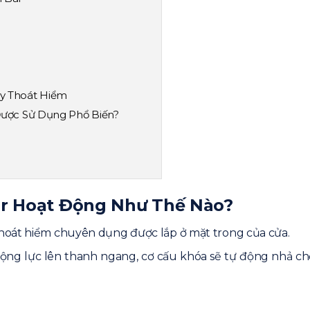
y Thoát Hiểm
Được Sử Dụng Phổ Biến?
ar Hoạt Động Như Thế Nào?
r Phổ Biến Hiện Nay
hoát hiểm chuyên dụng được lắp ở mặt trong của cửa.
ác động lực lên thanh ngang, cơ cấu khóa sẽ tự động nhả 
ắp Đặt Ở Đâu?