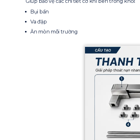
Giúp bảo vệ các chi tiết cơ khí bên trong khỏi:
Bụi bẩn
Va đập
Ăn mòn môi trường