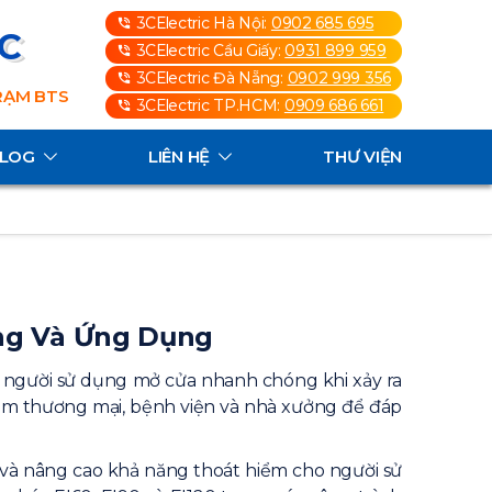
3CElectric Hà Nội:
0902 685 695
3C
3CElectric Cầu Giấy:
0931 899 959
3CElectric Đà Nẵng:
0902 999 356
TRẠM BTS
3CElectric TP.HCM:
0909 686 661
ALOG
LIÊN HỆ
THƯ VIỆN
ộng Và Ứng Dụng
p người sử dụng mở cửa nhanh chóng khi xảy ra
tâm thương mại, bệnh viện và nhà xưởng để đáp
c và nâng cao khả năng thoát hiểm cho người sử