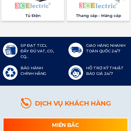
Tủ Điện
Thang cáp - Máng cáp
SP ĐẠT TCCL
GIAO HÀNG NHANH
ĐẦY ĐỦ VAT, CO,
TOÀN QUỐC 24/7
CQ...
BẢO HÀNH
HỖ TRỢ KỸ THUẬT
CHÍNH HÃNG
BÁO GIÁ 24/7
DỊCH VỤ KHÁCH HÀNG
MIỀN BẮC