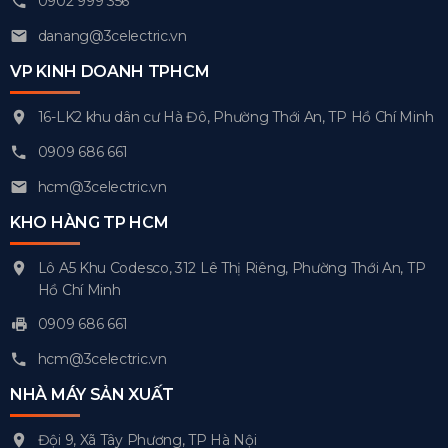
0902 999 356
danang@3celectric.vn
VP KINH DOANH TPHCM
16-LK2 khu dân cư Hà Đô, Phường Thới An, TP Hồ Chí Minh
0909 686 661
hcm@3celectric.vn
KHO HÀNG TP HCM
Lô A5 Khu Codesco, 312 Lê Thị Riêng, Phường Thới An, TP
Hồ Chí Minh
0909 686 661
hcm@3celectric.vn
NHÀ MÁY SẢN XUẤT
Đội 9, Xã Tây Phương, TP Hà Nội