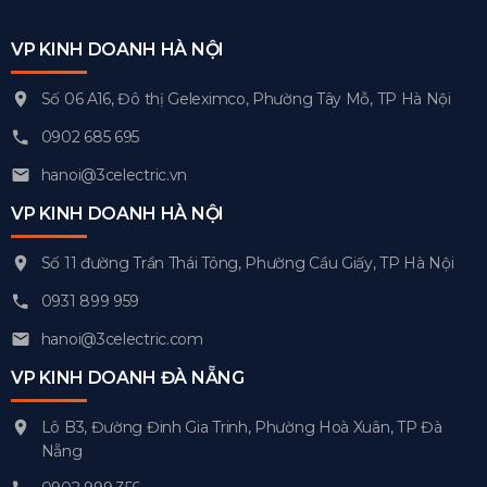
VP KINH DOANH HÀ NỘI
Số 06 A16, Đô thị Geleximco, Phường Tây Mỗ, TP Hà Nội
0902 685 695
hanoi@3celectric.vn
VP KINH DOANH HÀ NỘI
Số 11 đường Trần Thái Tông, Phường Cầu Giấy, TP Hà Nội
0931 899 959
hanoi@3celectric.com
VP KINH DOANH ĐÀ NẴNG
Lô B3, Đường Đinh Gia Trinh, Phường Hoà Xuân, TP Đà
Nẵng