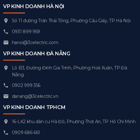
VP KINH DOANH HÀ NỘI
Số 11 đường Trần Thái Tông, Phường Cầu Giấy, TP Hà Nội
0931 899 959
hanoi@3celectric.com
VP KINH DOANH ĐÀ NẴNG
Lô B3, Đường Đinh Gia Trinh, Phường Hoà Xuân, TP Đà
Nẵng
0902 999 356
danang@3celectric.vn
VP KINH DOANH TPHCM
16-LK2 khu dân cư Hà Đô, Phường Thới An, TP Hồ Chí Minh
0909 686 661