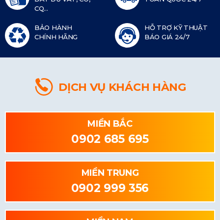
CQ...
BẢO HÀNH
HỖ TRỢ KỸ THUẬT
CHÍNH HÃNG
BÁO GIÁ 24/7
DỊCH VỤ KHÁCH HÀNG
MIỀN BẮC
0902 685 695
MIỀN TRUNG
0902 999 356