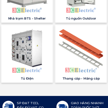
Nhà trạm BTS - Shelter
Tủ nguồn Outdoor
Tủ Điện
Thang cáp - Máng cáp
SP ĐẠT TCCL
GIAO HÀNG NHANH
ĐẦY ĐỦ VAT, CO,
TOÀN QUỐC 24/7