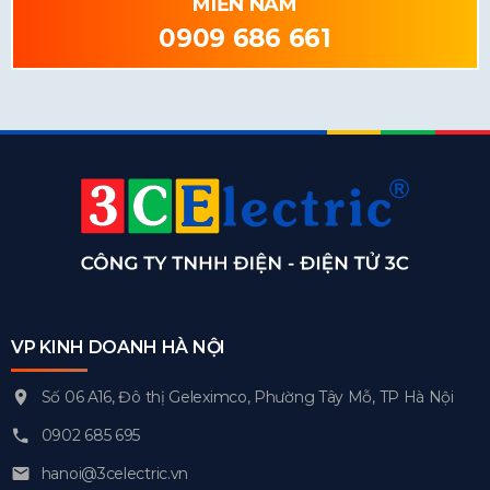
MIỀN NAM
0909 686 661
VP KINH DOANH HÀ NỘI
Số 06 A16, Đô thị Geleximco, Phường Tây Mỗ, TP Hà Nội
0902 685 695
hanoi@3celectric.vn