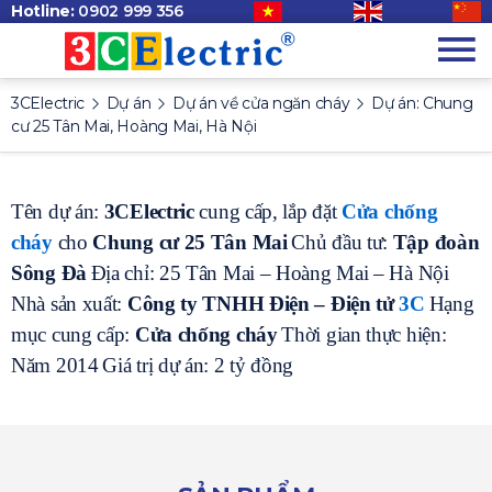
Hotline:
0902 999 356
3CElectric
Dự án
Dự án về cửa ngăn cháy
Dự án: Chung
cư 25 Tân Mai, Hoàng Mai, Hà Nội
Tên dự án:
3CElectric
cung cấp, lắp đặt
Cửa chống
cháy
cho
Chung cư 25 Tân Mai
Chủ đầu tư:
Tập đoàn
Sông Đà
Địa chỉ: 25 Tân Mai – Hoàng Mai – Hà Nội
Nhà sản xuất:
Công ty TNHH Điện – Điện tử
3C
Hạng
mục cung cấp:
Cửa chống cháy
Thời gian thực hiện:
Năm 2014
Giá trị dự án: 2 tỷ đồng