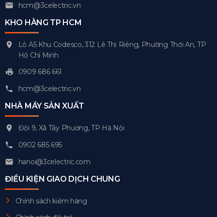
hcm@3celectric.vn
KHO HÀNG TP HCM
Lô A5 Khu Codesco, 312 Lê Thị Riêng, Phường Thới An, TP
Hồ Chí Minh
0909 686 661
hcm@3celectric.vn
NHÀ MÁY SẢN XUẤT
Đội 9, Xã Tây Phương, TP Hà Nội
0902 685 695
hanoi@3celectric.com
ĐIỀU KIỆN GIAO DỊCH CHUNG
Chính sách kiểm hàng