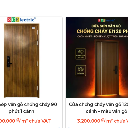
hép vân gỗ chống cháy 90
Cửa chống cháy vân gỗ 120
phút 1 cánh
cánh – màu vân gỗ
₫
₫
700.000
/ m² chưa VAT
3.200.000
/ m² chưa