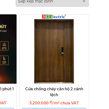
 phút 1
Cửa chống cháy căn hộ 2 cánh
lệch
₫
 VAT
3.200.000
/ m² chưa VAT