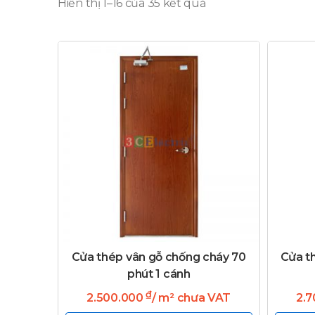
Hiển thị 1–16 của 35 kết quả
Cửa thép vân gỗ chống cháy 70
Cửa t
phút 1 cánh
₫
2.500.000
/ m² chưa VAT
2.