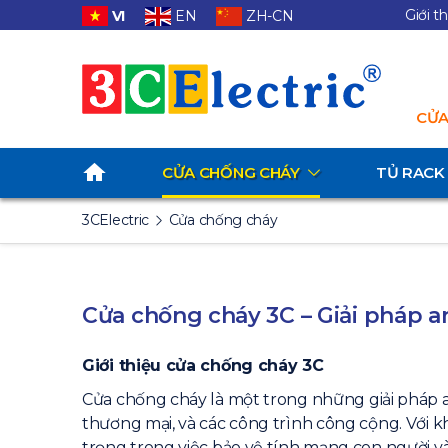
Giới t
VI
EN
ZH-CN
CỬA
CỬA CHỐNG CHÁY
TỦ RACK
3CElectric
Cửa chống cháy
Cửa chống cháy 3C – Giải pháp a
Giới thiệu cửa chống cháy 3C
Cửa chống cháy là một trong những giải pháp 
thương mại, và các công trình công cộng. Với k
trọng trong việc bảo vệ tính mạng con người và 