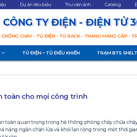
hiệu
Dự án tiêu biểu
Thư viện ảnh
Catalog
B
CÔNG TY ĐIỆN - ĐIỆN TỬ 
 CHỐNG CHÁY - TỦ ĐIỆN - TỦ RACK - THANG MÁNG CÁP - 
TỦ ĐIỆN – TỦ ĐIỀU KHIỂN
TRẠM BTS SHEL
n toàn cho mọi công trình
an toàn quan trọng trong hệ thống phòng cháy chữa cháy
hả năng ngăn chặn lửa và khói lan rộng trong một thời gi
tài sản.