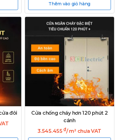
Thêm vào giỏ hàng
cửa đôi
Cửa chống cháy hơn 120 phút 2
cánh
 VAT
₫
3.545.455
/ m² chưa VAT