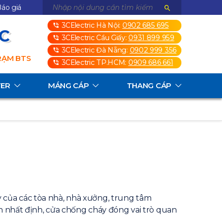
áo giá
3CElectric Hà Nội:
0902 685 695
3C
3CElectric Cầu Giấy:
0931 899 959
3CElectric Đà Nẵng:
0902 999 356
TRẠM BTS
3CElectric TP.HCM:
0909 686 661
TER
MÁNG CÁP
THANG CÁP
 của các tòa nhà, nhà xưởng, trung tâm
an nhất định, cửa chống cháy đóng vai trò quan