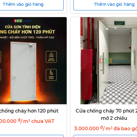
Thêm vào giỏ hàng
Thêm vào giỏ hàng
chống cháy hơn 120 phút
Cửa chống cháy 70 phút 
mở 2 chiều
₫
400.000
/ m² chưa VAT
₫
3.000.000
/ m² đã bao 