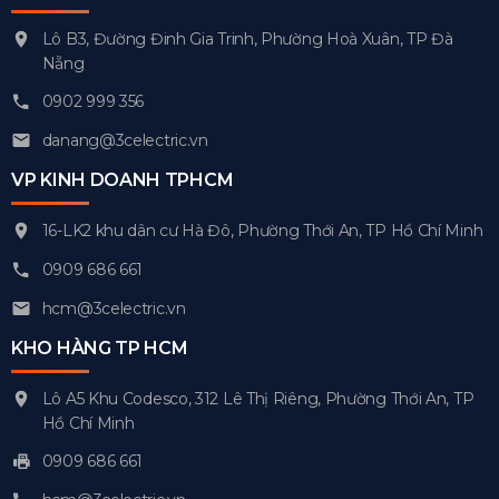
Lô B3, Đường Đinh Gia Trinh, Phường Hoà Xuân, TP Đà
Nẵng
0902 999 356
danang@3celectric.vn
VP KINH DOANH TPHCM
16-LK2 khu dân cư Hà Đô, Phường Thới An, TP Hồ Chí Minh
0909 686 661
hcm@3celectric.vn
KHO HÀNG TP HCM
Lô A5 Khu Codesco, 312 Lê Thị Riêng, Phường Thới An, TP
Hồ Chí Minh
0909 686 661