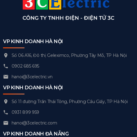
VP KINH DOANH HÀ NỘI
Số 06 A16, Đô thị Geleximco, Phường Tây Mỗ, TP Hà Nội
0902 685 695
hanoi@3celectric.vn
VP KINH DOANH HÀ NỘI
Số 11 đường Trần Thái Tông, Phường Cầu Giấy, TP Hà Nội
0931 899 959
hanoi@3celectric.com
VP KINH DOANH ĐÀ NẴNG