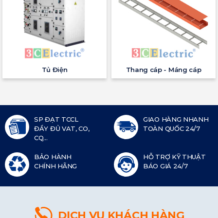
Tủ Điện
Thang cáp - Máng cáp
SP ĐẠT TCCL
GIAO HÀNG NHANH
ĐẦY ĐỦ VAT, CO,
TOÀN QUỐC 24/7
CQ...
BẢO HÀNH
HỖ TRỢ KỸ THUẬT
CHÍNH HÃNG
BÁO GIÁ 24/7
DỊCH VỤ KHÁCH HÀNG