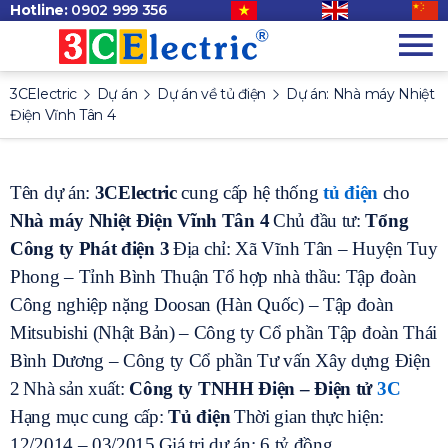
Hotline:
0902 999 356
3CElectric
Dự án
Dự án về tủ điện
Dự án: Nhà máy Nhiệt
Điện Vĩnh Tân 4
Tên dự án:
3CElectric
cung cấp hệ thống
tủ điện
cho
Nhà máy Nhiệt Điện Vĩnh Tân 4
Chủ đầu tư:
Tổng
Công ty Phát điện 3
Địa chỉ: Xã Vĩnh Tân – Huyện Tuy
Phong – Tỉnh Bình Thuận
Tổ hợp nhà thầu: Tập đoàn
Công nghiệp nặng Doosan (Hàn Quốc) – Tập đoàn
Mitsubishi (Nhật Bản) – Công ty Cổ phần Tập đoàn Thái
Bình Dương – Công ty Cổ phần Tư vấn Xây dựng Điện
2
Nhà sản xuất:
Công ty TNHH Điện – Điện tử
3C
Hạng mục cung cấp:
Tủ điện
Thời gian thực hiện:
12/2014 – 03/2015
Giá trị dự án: 6 tỷ đồng