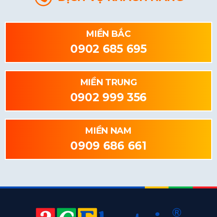
MIỀN BẮC
0902 685 695
MIỀN TRUNG
0902 999 356
MIỀN NAM
0909 686 661