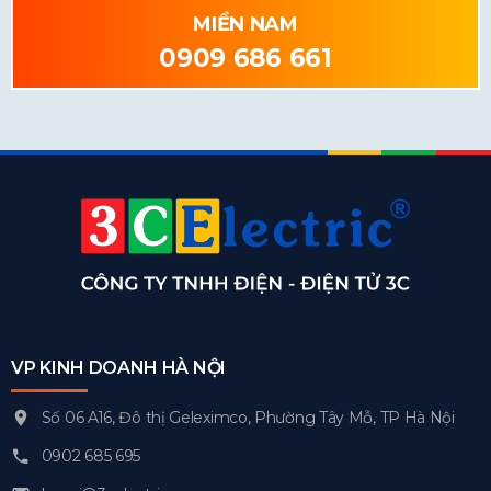
MIỀN NAM
0909 686 661
VP KINH DOANH HÀ NỘI
Số 06 A16, Đô thị Geleximco, Phường Tây Mỗ, TP Hà Nội
0902 685 695