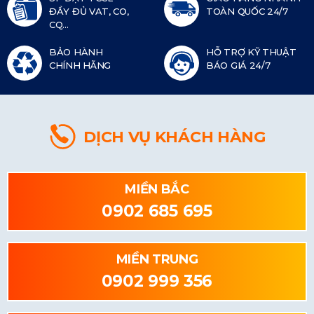
ĐẦY ĐỦ VAT, CO,
TOÀN QUỐC 24/7
CQ...
BẢO HÀNH
HỖ TRỢ KỸ THUẬT
CHÍNH HÃNG
BÁO GIÁ 24/7
DỊCH VỤ KHÁCH HÀNG
MIỀN BẮC
0902 685 695
MIỀN TRUNG
0902 999 356