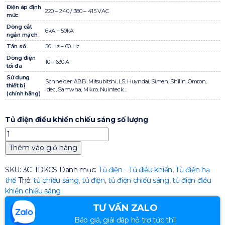
Điện áp định
220 – 240 / 380 – 415 VAC
mức
Dòng cắt
6kA – 50kA
ngắn mạch
Tần số
50 Hz – 60 Hz
Dòng điện
10 – 630 A
tối đa
Sử dụng
Schneider, ABB, Mitsubitshi, LS, Huyndai, Simen, Shilin, Omron,
thiết bị
Idec, Samwha, Mikro, Nuinteck…
(chính hãng)
Tủ điện điều khiển chiếu sáng số lượng
Thêm vào giỏ hàng
SKU:
3C-TDKCS
Danh mục:
Tủ điện - Tủ điều khiển
,
Tủ điện hạ
thế
Thẻ:
tủ chiếu sáng
,
tủ điện
,
tủ điện chiếu sáng
,
tủ điện điều
khiển chiếu sáng
TƯ VẤN ZALO
Báo giá, giải đáp hỗ trợ tức thì!