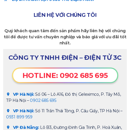
LIÊN HỆ VỚI CHÚNG TÔI
Quý khách quan tâm đến sản phẩm hãy liên hệ với chúng
tôi để được tư vấn chuyên nghiệp và báo giá với ưu đãi tốt
nhất.
CÔNG TY TNHH ĐIỆN – ĐIỆN TỬ 3C
HOTLINE: 0902 685 695
VP Hà Nội:
Số 06 – Lô A16, Đô thị Geleximco, P. Tây Mỗ,
TP Hà Nội –
0902 685 695
VP Hà Nội:
Số 11 Trần Thái Tông, P. Cầu Giấy, TP Hà Nội –
0931 899 959
VP Đà Nẵng:
Lô B3, Đường Đinh Gia Trinh, P. Hoà Xuân,