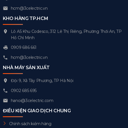
hcm@3celectric.vn
KHO HÀNG TP.HCM
Lô A5 Khu Codesco, 312 Lê Thị Riêng, Phường Thới An, TP
Hồ Chí Minh
0909 686 661
hcm@3celectric.vn
NHÀ MÁY SẢN XUẤT
Đội 9, Xã Tây Phương, TP Hà Nội
0902 685 695
hanoi@3celectric.com
ĐIỀU KIỆN GIAO DỊCH CHUNG
Chính sách kiểm hàng