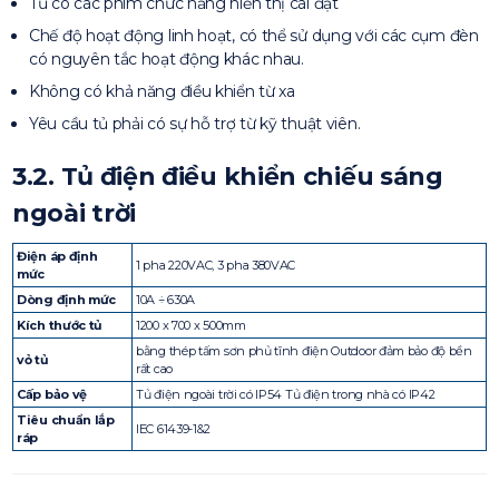
Tủ có các phím chức năng hiển thị cài đặt
Chế độ hoạt động linh hoạt, có thể sử dụng với các cụm đèn
có nguyên tắc hoạt động khác nhau.
Không có khả năng điều khiển từ xa
Yêu cầu tủ phải có sự hỗ trợ từ kỹ thuật viên.
3.2. Tủ điện điều khiển chiếu sáng
ngoài trời
Điện áp định
1 pha 220VAC, 3 pha 380VAC
mức
Dòng định mức
10A ÷ 630A
Kích thước tủ
1200 x 700 x 500mm
bằng thép tấm sơn phủ tĩnh điện Outdoor đảm bảo độ bền
vỏ tủ
rất cao
Cấp bảo vệ
Tủ điện ngoài trời có IP54 Tủ điện trong nhà có IP42
Tiêu chuẩn lắp
IEC 61439-1&2
ráp