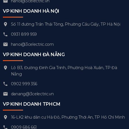
hanoi@3celectric.vn
VP KINH DOANH HÀ NỘI
Số 11 đường Trần Thái Tông, Phường Cầu Giấy, TP Hà Nội
0931 899 959
hanoi@3celectric.com
VP KINH DOANH ĐÀ NẴNG
Lô B3, Đường Đinh Gia Trinh, Phường Hoà Xuân, TP Đà
Nẵng
0902 999 356
danang@3celectric.vn
VP KINH DOANH TPHCM
16-LK2 khu dân cư Hà Đô, Phường Thới An, TP Hồ Chí Minh
0909 686 661