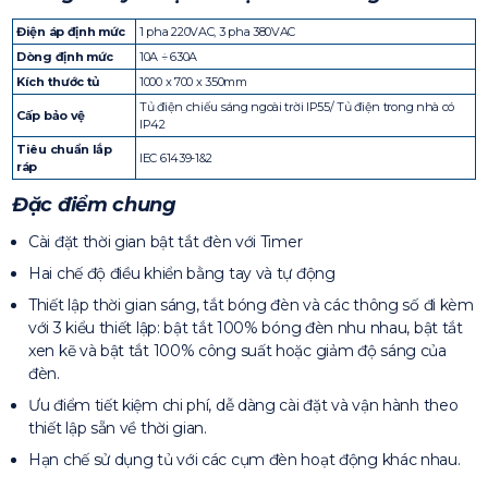
Điện áp định mức
1 pha 220VAC, 3 pha 380VAC
Dòng định mức
10A ÷ 630A
Kích thước tủ
1000 x 700 x 350mm
Tủ điện chiếu sáng ngoài trời IP55/ Tủ điện trong nhà có
Cấp bảo vệ
IP42
Tiêu chuẩn lắp
IEC 61439-1&2
ráp
Đặc điểm chung
Cài đặt thời gian bật tắt đèn với Timer
Hai chế độ điều khiển bằng tay và tự động
Thiết lập thời gian sáng, tắt bóng đèn và các thông số đi kèm
với 3 kiểu thiết lập: bật tắt 100% bóng đèn nhu nhau, bật tắt
xen kẽ và bật tắt 100% công suất hoặc giảm độ sáng của
đèn.
Ưu điểm tiết kiệm chi phí, dễ dàng cài đặt và vận hành theo
thiết lập sẵn về thời gian.
Hạn chế sử dụng tủ với các cụm đèn hoạt động khác nhau.