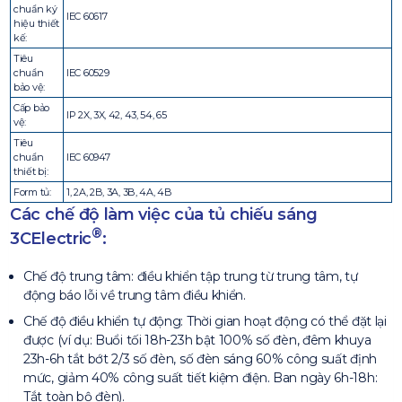
chuẩn ký
IEC 60617
hiệu thiết
kế:
Tiêu
chuẩn
IEC 60529
bảo vệ:
Cấp bảo
IP 2X, 3X, 42, 43, 54, 65
vệ:
Tiêu
chuẩn
IEC 60947
thiết bị:
Form tủ:
1, 2A, 2B, 3A, 3B, 4A, 4B
Các chế độ làm việc của tủ chiếu sáng
®
3CElectric
:
Chế độ trung tâm: điều khiển tập trung từ trung tâm, tự
động báo lỗi về trung tâm điều khiển.
Chế độ điều khiển tự động: Thời gian hoạt động có thể đặt lại
được (ví dụ: Buổi tối 18h-23h bật 100% số đèn, đêm khuya
23h-6h tắt bớt 2/3 số đèn, số đèn sáng 60% công suất định
mức, giảm 40% công suất tiết kiệm điện. Ban ngày 6h-18h:
Tắt toàn bộ đèn).