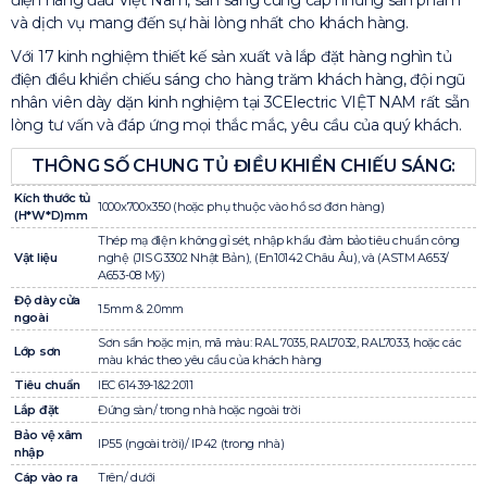
điện hàng đầu Việt Nam, sẵn sàng cung cấp những sản phẩm
và dịch vụ mang đến sự hài lòng nhất cho khách hàng.
Với 17 kinh nghiệm thiết kế sản xuất và lắp đặt hàng nghìn tủ
điện điều khiển chiếu sáng cho hàng trăm khách hàng, đội ngũ
nhân viên dày dặn kinh nghiệm tại 3CElectric VIỆT NAM rất sẵn
lòng tư vấn và đáp ứng mọi thắc mắc, yêu cầu của quý khách.
THÔNG SỐ CHUNG TỦ ĐIỀU KHIỂN CHIẾU SÁNG:
Kích thước tủ
1000x700x350 (hoặc phụ thuộc vào hồ sơ đơn hàng)
(H*W*D)mm
Thép mạ điện không gỉ sét, nhập khẩu đảm bảo tiêu chuẩn công
Vật liệu
nghệ (JIS G3302 Nhật Bản), (En10142 Châu Âu), và (ASTM A653/
A653-08 Mỹ)
Độ dày cửa
1.5mm & 2.0mm
ngoài
Sơn sần hoặc mịn, mã màu: RAL 7035, RAL7032, RAL7033, hoặc các
Lớp sơn
màu khác theo yêu cầu của khách hàng
Tiêu chuẩn
IEC 61439-1&2:2011
Lắp đặt
Đứng sàn/ trong nhà hoặc ngoài trời
Bảo vệ xâm
IP55 (ngoài trời)/ IP42 (trong nhà)
nhập
Cáp vào ra
Trên/ dưới