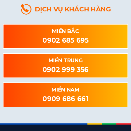
DỊCH VỤ KHÁCH HÀNG
MIỀN BẮC
0902 685 695
MIỀN TRUNG
0902 999 356
MIỀN NAM
0909 686 661