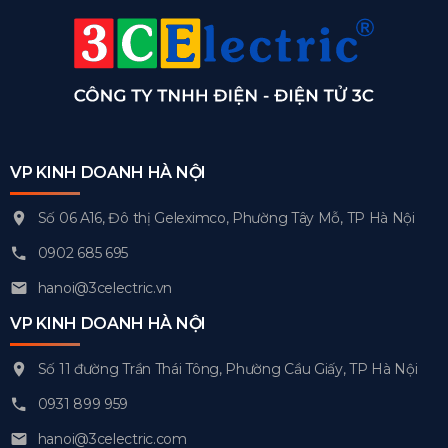
VP KINH DOANH HÀ NỘI
Số 06 A16, Đô thị Geleximco, Phường Tây Mỗ, TP Hà Nội
0902 685 695
hanoi@3celectric.vn
VP KINH DOANH HÀ NỘI
Số 11 đường Trần Thái Tông, Phường Cầu Giấy, TP Hà Nội
0931 899 959
hanoi@3celectric.com