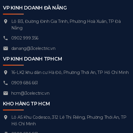
VP KINH DOANH ĐÀ NẴNG
Lô B3, Đường Đinh Gia Trinh, Phường Hoà Xuân, TP Đà
Nẵng
0902 999 356
danang@3celectric.vn
VP KINH DOANH TPHCM
16-LK2 khu dân cư Hà Đô, Phường Thới An, TP Hồ Chí Minh
0909 686 661
hcm@3celectric.vn
KHO HÀNG TP HCM
Lô A5 Khu Codesco, 312 Lê Thị Riêng, Phường Thới An, TP
Hồ Chí Minh