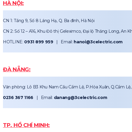
HÀ NỘI:
CN 1: Tầng 9, Số 8 Láng Hạ, Q. Ba đình, Hà Nội
CN 2: Số 12 – A16, Khu Đô thị Geleximco, Đại lộ Thăng Long, An K
HOTLINE:
0931 899 959
| Email:
hanoi@3celectric.com
ĐÀ NẴNG:
Văn phòng: Lô B3 Khu Nam Cầu Cẩm Lệ, P.Hòa Xuân, Q.Cẩm Lệ,
0236 367 1166
| Email:
danang@3celectric.com
TP. HỒ CHÍ MINH: