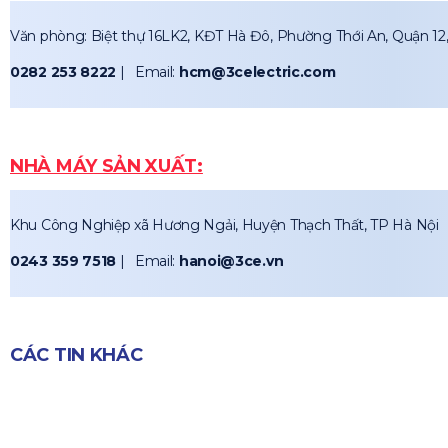
Văn phòng: Biệt thự 16LK2, KĐT Hà Đô, Phường Thới An, Quận 12,
0282 253 8222
| Email:
hcm@3celectric.com
NHÀ MÁY SẢN XUẤT:
Khu Công Nghiệp xã Hương Ngải, Huyện Thạch Thất, TP Hà Nội
0243 359 7518
| Email:
hanoi@3ce.vn
CÁC TIN KHÁC