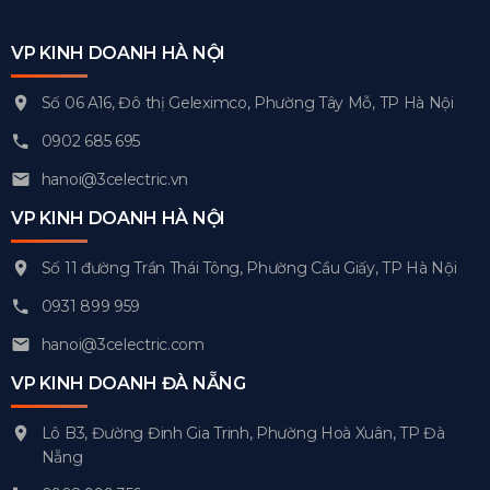
VP KINH DOANH HÀ NỘI
Số 06 A16, Đô thị Geleximco, Phường Tây Mỗ, TP Hà Nội
0902 685 695
hanoi@3celectric.vn
VP KINH DOANH HÀ NỘI
Số 11 đường Trần Thái Tông, Phường Cầu Giấy, TP Hà Nội
0931 899 959
hanoi@3celectric.com
VP KINH DOANH ĐÀ NẴNG
Lô B3, Đường Đinh Gia Trinh, Phường Hoà Xuân, TP Đà
Nẵng