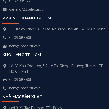
0902 999 356
danang@3celectric.vn
VP KINH DOANH TPHCM
16-LK2 khu dân cư Hà Đô, Phường Thới An, TP Hồ Chí Minh
0909 686 661
hcm@3celectric.vn
KHO HÀNG TP.HCM
Lô A5 Khu Codesco, 312 Lê Thị Riêng, Phường Thới An, TP
Hồ Chí Minh
0909 686 661
hcm@3celectric.vn
NHÀ MÁY SẢN XUẤT
Đội 9, Xã Tây Phương, TP Hà Nội