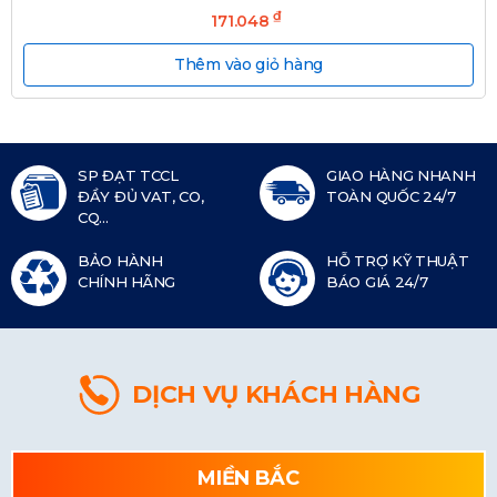
₫
171.048
Thêm vào giỏ hàng
SP ĐẠT TCCL
GIAO HÀNG NHANH
ĐẦY ĐỦ VAT, CO,
TOÀN QUỐC 24/7
CQ...
BẢO HÀNH
HỖ TRỢ KỸ THUẬT
CHÍNH HÃNG
BÁO GIÁ 24/7
DỊCH VỤ KHÁCH HÀNG
MIỀN BẮC