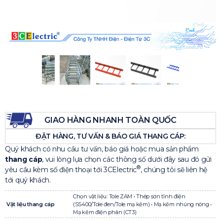
GIAO HÀNG NHANH TOÀN QUỐC
ĐẶT HÀNG, TƯ VẤN & BÁO GIÁ THANG CÁP:
Quý khách có nhu cầu tư vấn, báo giá hoặc mua sản phẩm
thang cáp
, vui lòng lựa chọn các thông số dưới đây sau đó gửi
®
yêu cầu kèm số điện thoại tới 3CElectric
, chúng tôi sẽ liên hệ
tới quý khách.
Chọn vật liệu: Tole ZAM • Thép sơn tĩnh điện
Vật liệu thang cáp
(SS400/Tole đen/Tole mạ kẽm) • Mạ kẽm nhúng nóng •
Mạ kẽm điện phân (CT3)