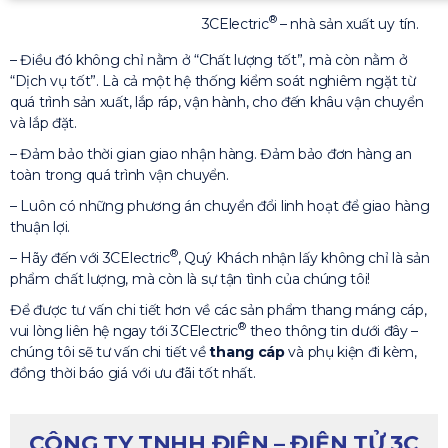
®
3CElectric
– nhà sản xuất uy tín.
– Điều đó không chỉ nằm ở “Chất lượng tốt”, mà còn nằm ở
“Dịch vụ tốt”. Là cả một hệ thống kiểm soát nghiêm ngặt từ
quá trình sản xuất, lắp ráp, vận hành, cho đến khâu vận chuyển
và lắp đặt.
– Đảm bảo thời gian giao nhận hàng. Đảm bảo đơn hàng an
toàn trong quá trình vận chuyển.
– Luôn có những phương án chuyển đổi linh hoạt để giao hàng
thuận lợi.
®
– Hãy đến với 3CElectric
, Quý Khách nhận lấy không chỉ là sản
phẩm chất lượng, mà còn là sự tận tình của chúng tôi!
Để được tư vấn chi tiết hơn về các sản phẩm thang máng cáp,
®
vui lòng liên hệ ngay tới 3CElectric
theo thông tin dưới đây –
chúng tôi sẽ tư vấn chi tiết về
thang cáp
và phụ kiện đi kèm,
đồng thời báo giá với ưu đãi tốt nhất.
CÔNG TY TNHH ĐIỆN – ĐIỆN TỬ 3C