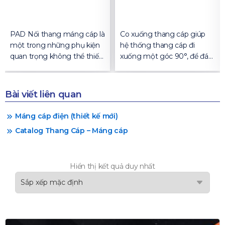
PAD Nối thang máng cáp là
Co xuống thang cáp giúp
một trong những phụ kiện
hệ thống thang cáp đi
quan trọng không thể thiếu.
xuống một góc 90°, để đáp
Phụ kiện này giúp hệ thống
ứng thiết kế ban đầu của dự
thang máng cáp được liên
án và phù hợp với công
kết với nhau 1 cách chắc
trình
Bài viết liên quan
chắn, an toàn
Máng cáp điện (thiết kế mới)
Catalog Thang Cáp – Máng cáp
Hiển thị kết quả duy nhất