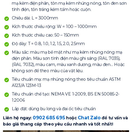
mạ kẽm điện phân, tôn mạ kẽm nhúng nóng, tôn đen sơn
tĩnh điện, tôn tráng kẽm tấm hoặc cuộn.
Chiều dài: L = 3000mm
Kích thước chiều rộng: W = 100 – 1000mm
Kích thước chiều cao: 50 – 150mm
Độ dày: T = 0.8, 1.0, 1.2, 1.5, 2.0, 2.5mm
Màu sắc: màu mạ bề mặt như mạ kẽm nhúng nóng mạ
điện phân. Màu sơn tĩnh điện màu ghi sáng (RAL 7035),
(RAL 7032), màu cam, màu xanh dương, màu đen… Hoặc
không sơn để theo màu của vật liệu.
Tiêu chuẩn mạ: mạ nhúng nóng theo tiêu chuẩn ASTM
A123/A 123M-13
Tiêu chuẩn chế tạo: NEMA VE 1-2009, BS EN 50085-2-
1:2006
Lắp đặt: dùng bu long và đai ốc tiêu chuẩn
0902 685 695
Chat Zalo
Liên hệ ngay:
hoặc
để tư vấn và
báo giá thang cáp theo yêu cầu nhanh và tốt nhất!