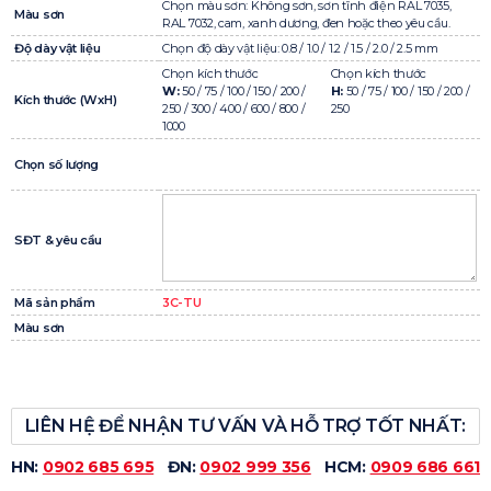
Chọn màu sơn: Không sơn, sơn tĩnh điện RAL 7035,
Màu sơn
RAL 7032, cam, xanh dương, đen hoặc theo yêu cầu.
Độ dày vật liệu
Chọn độ dày vật liệu: 0.8 / 1.0 / 1.2 / 1.5 / 2.0 / 2.5 mm
Chọn kích thước
Chọn kích thước
W:
50 / 75 / 100 / 150 / 200 /
H:
50 / 75 / 100 / 150 / 200 /
Kích thước (WxH)
250 / 300 / 400 / 600 / 800 /
250
1000
Chọn số lượng
SĐT & yêu cầu
Mã sản phẩm
3C-TU
Màu sơn
LIÊN HỆ ĐỂ NHẬN TƯ VẤN VÀ HỖ TRỢ TỐT NHẤT:
HN:
0902 685 695
ĐN:
0902 999 356
HCM:
0909 686 661