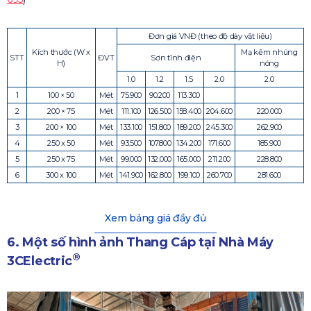
Đơn giá VNĐ (theo độ dày vật liệu)
Kích thước (W x
Mạ kẽm nhúng
STT
ĐVT
Sơn tĩnh điện
H)
nóng
1.0
1.2
1.5
2.0
2.0
1
100 × 50
Mét
75.900
90.200
113.300
2
200 × 75
Mét
111.100
126.500
158.400
204.600
220.000
3
200 × 100
Mét
133.100
151.800
189.200
245.300
262.900
4
250 x 50
Mét
93.500
107.800
134.200
171.600
185.900
5
250 x 75
Mét
99.000
132.000
165.000
211.200
228.800
6
300 x 100
Mét
141.900
162.800
199.100
260.700
281.600
Xem bảng giá đầy đủ
6. Một số hình ảnh Thang Cáp tại Nhà Máy
®
3CElectric