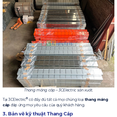
Thang máng cáp – 3CElectric sản xuất.
®
Tại 3CElectric
có đầy đủ tất cả mọi chủng loại
thang máng
cáp
đáp ứng mọi yêu cầu của quý khách hàng.
3. Bản vẽ kỹ thuật Thang Cáp