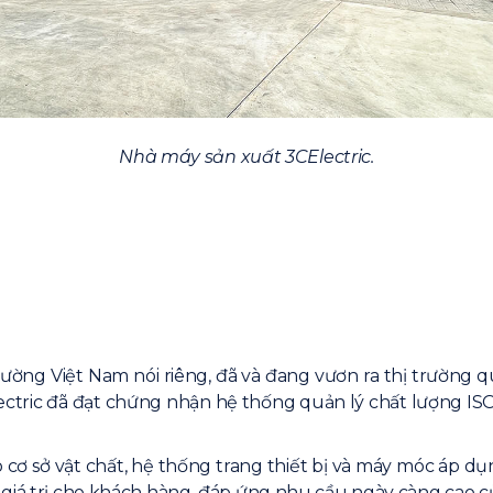
Nhà máy sản xuất 3CElectric.
rường Việt Nam nói riêng, đã và đang vươn ra thị trường q
ctric đã đạt chứng nhận hệ thống quản lý chất lượng ISO
ơ sở vật chất, hệ thống trang thiết bị và máy móc áp dụn
 giá trị cho khách hàng, đáp ứng nhu cầu ngày càng cao củ