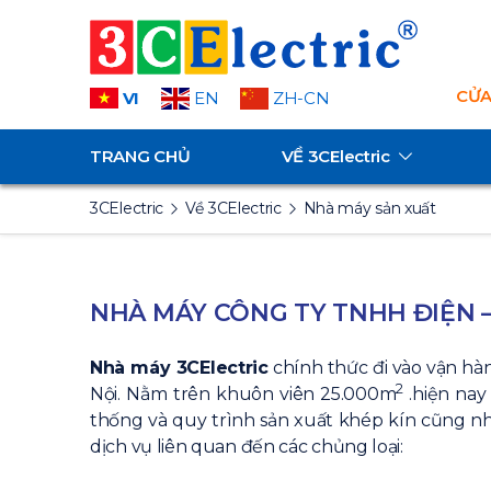
CỬA
VI
EN
ZH-CN
TRANG CHỦ
VỀ
3CElectric
3CElectric
Về 3CElectric
Nhà máy sản xuất
NHÀ MÁY CÔNG TY TNHH ĐIỆN –
Nhà máy 3CElectric
chính thức đi vào vận hà
2
Nội. Nằm trên khuôn viên 25.000m
.hiện nay
thống và quy trình sản xuất khép kín cũng nh
dịch vụ liên quan đến các chủng loại: