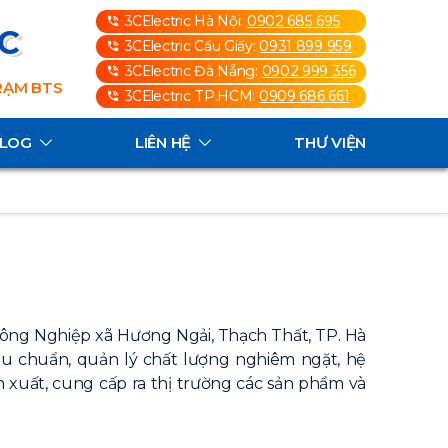
3CElectric Hà Nội:
0902 685 695
3C
3CElectric Cầu Giấy:
0931 899 959
3CElectric Đà Nẵng:
0902 999 356
TRẠM BTS
3CElectric TP.HCM:
0909 686 661
ALOG
LIÊN HỆ
THƯ VIỆN
Công Nghiệp xã Hương Ngải, Thạch Thất, TP. Hà
êu chuẩn, quản lý chất lượng nghiêm ngặt, hệ
 xuất, cung cấp ra thị trường các sản phẩm và