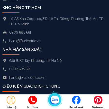
KHO HÀNG TP.HCM
Lô A5 Khu Codesco, 312 Lê Thị Riêng, Phường Thới An, TP
Hồ Chí Minh
0909 686 661
hcm@3celectric.vn
NHÀ MÁY SẢN XUẤT
Đội 9, Xã Tây Phương, TP Hà Nội
0902 685 695
hanoi@3celectric.com
ĐIỀU KIỆN GIAO DỊCH CHUNG
Chính sách kiểm hàng
Chính sách đổi trả
Liên hệ
Hotline
Facebook
Pinterest