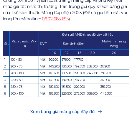
Chúng tôi là đơn vị sản xuất thang máng cáp và phụ kiện với
mức giá tốt nhất thị trường. Trân trọng gửi quý khách bảng giá
của 1 số kích thước Máng Cáp điện 2023 (Để có giá tốt nhất vui
lòng liên hệ hotline:
0902 685 695
)
Đơn giá VNĐ (theo độ dày vật liệu)
Kích thước (W x
Mạ kẽm nhúng
Stt
ĐVT
Sơn tĩnh điện
H)
nóng
1.0
1.2
1.5
2.0
2.0
1
100 × 50
Mét
90.200
97.900
117.700
2
200 × 75
Mét
145.200
160.600
194.700
256.300
317.900
3
200 × 100
Mét
160.600
181.500
220.000
245.300
359.700
4
250 x 50
Mét
141.900
160.600
194.700
317.900
5
250 x 75
Mét
160.600
181.500
220.000
359.700
6
300 x 100
Mét
195.800
225.500
275.000
358.600
443.300
Xem bảng giá máng cáp đầy đủ