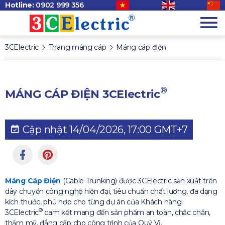
Hotline:
0902 999 356
3CElectric
Thang máng cáp
Máng cáp điện
®
MÁNG CÁP ĐIỆN
3CElectric
Cập nhật 14/04/2026, 17:00 GMT+7
Máng Cáp Điện
(Cable Trunking) được 3CElectric sản xuất trên
dây chuyền công nghệ hiện đại, tiêu chuẩn chất lượng, đa dạng
kích thước, phù hợp cho từng dự án của Khách hàng.
®
3CElectric
cam kết mang đến sản phẩm an toàn, chắc chắn,
thẩm mỹ, đẳng cấp cho công trình của Quý Vị.