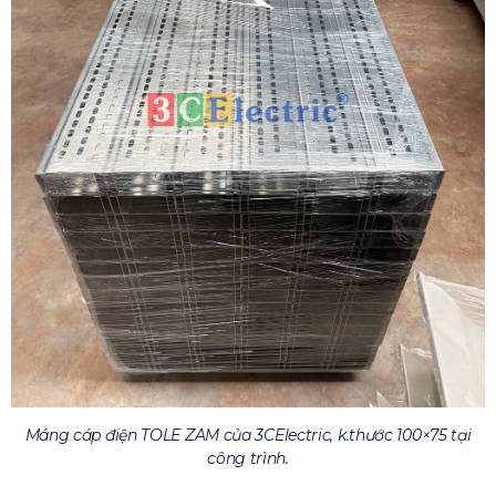
Máng cáp điện TOLE ZAM của 3CElectric, k.thước 100×75 tại
công trình.