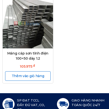
Máng cáp sơn tĩnh điện
100×50 dày 1.2
₫
105.975
Thêm vào giỏ hàng
SP ĐẠT TCCL
GIAO HÀNG NHANH
ĐẦY ĐỦ VAT, CO,
TOÀN QUỐC 24/7