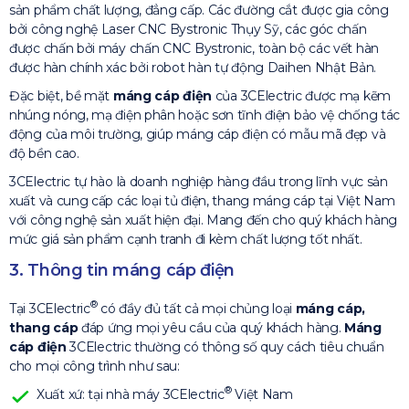
sản phẩm chất lượng, đẳng cấp. Các đường cắt được gia công
bởi công nghệ Laser CNC Bystronic Thụy Sỹ, các góc chấn
được chấn bởi máy chấn CNC Bystronic, toàn bộ các vết hàn
được hàn chính xác bởi robot hàn tự động Daihen Nhật Bản.
Đặc biệt, bề mặt
máng cáp điện
của 3CElectric được mạ kẽm
nhúng nóng, mạ điện phân hoặc sơn tĩnh điện bảo vệ chống tác
động của môi trường, giúp máng cáp điện có mẫu mã đẹp và
độ bền cao.
3CElectric tự hào là doanh nghiệp hàng đầu trong lĩnh vực sản
xuất và cung cấp các loại tủ điện, thang máng cáp tại Việt Nam
với công nghệ sản xuất hiện đại. Mang đến cho quý khách hàng
mức giá sản phẩm cạnh tranh đi kèm chất lượng tốt nhất.
3. Thông tin máng cáp điện
®
Tại 3CElectric
có đầy đủ tất cả mọi chủng loại
máng cáp,
thang cáp
đáp ứng mọi yêu cầu của quý khách hàng.
Máng
cáp điện
3CElectric thường có thông số quy cách tiêu chuẩn
cho mọi công trình như sau:
®
Xuất xứ: tại nhà máy 3CElectric
Việt Nam