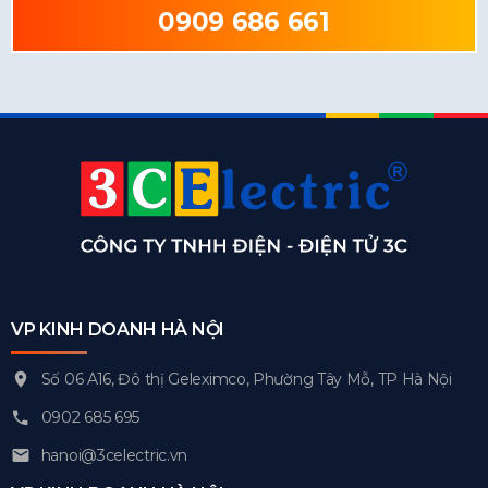
0909 686 661
VP KINH DOANH HÀ NỘI
Số 06 A16, Đô thị Geleximco, Phường Tây Mỗ, TP Hà Nội
0902 685 695
hanoi@3celectric.vn