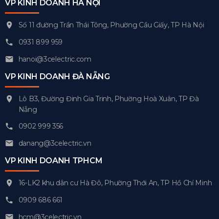
VP KINH DOANH HÀ NỘI
Số 11 đường Trần Thái Tông, Phường Cầu Giấy, TP Hà Nội
0931 899 959
hanoi@3celectric.com
VP KINH DOANH ĐÀ NẴNG
Lô B3, Đường Đinh Gia Trinh, Phường Hoà Xuân, TP Đà
Nẵng
0902 999 356
danang@3celectric.vn
VP KINH DOANH TPHCM
16-LK2 khu dân cư Hà Đô, Phường Thới An, TP Hồ Chí Minh
0909 686 661
hcm@3celectric.vn