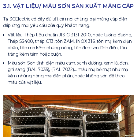
3.1. VẬT LIỆU/ MÀU SƠN SẢN XUẤT MÁNG CÁP
Tại 3CElectric có đầy đủ tất cả mọi chủng loại máng cáp điện
đáp ứng mọi yêu cầu của quý khách hàng.
Vật liệu: Thép tiêu chuẩn JIS-G-3131-2010, hoặc tương đương,
Thép SS400, thép CT3, tôn ZAM, INOX 316, tôn mạ kẽm điện
phân, tôn mạ kẽm nhúng nóng, tôn đen sơn tĩnh điện, tôn
tráng kẽm tấm hoặc cuộn.
Màu sơn: Sơn tĩnh điện màu cam, xanh dương, xanh lá, đen,
ghi sáng (RAL 7035), (RAL 7032)… màu mạ bề mặt như mạ
kẽm nhúng nóng mạ điện phân, hoặc không sơn để theo
màu của vật liệu.