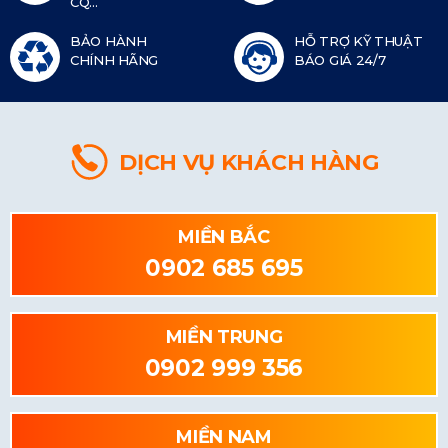
CQ...
BẢO HÀNH
HỖ TRỢ KỸ THUẬT
CHÍNH HÃNG
BÁO GIÁ 24/7
DỊCH VỤ KHÁCH HÀNG
MIỀN BẮC
0902 685 695
MIỀN TRUNG
0902 999 356
MIỀN NAM