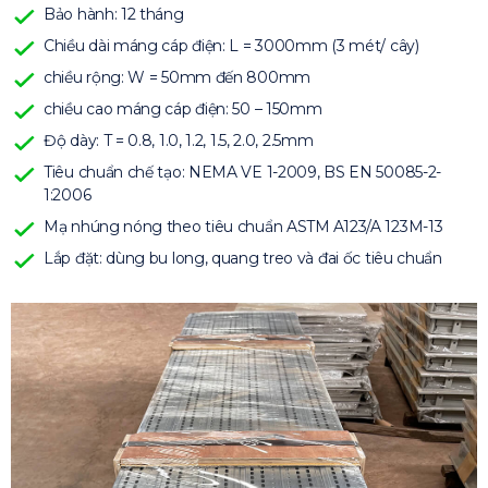
Bảo hành: 12 tháng
Chiều dài máng cáp điện: L = 3000mm (3 mét/ cây)
chiều rộng: W = 50mm đến 800mm
chiều cao máng cáp điện: 50 – 150mm
Độ dày: T = 0.8, 1.0, 1.2, 1.5, 2.0, 2.5mm
Tiêu chuẩn chế tạo: NEMA VE 1-2009, BS EN 50085-2-
1:2006
Mạ nhúng nóng theo tiêu chuẩn ASTM A123/A 123M-13
Lắp đặt: dùng bu long, quang treo và đai ốc tiêu chuẩn