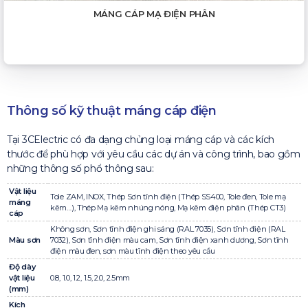
MÁNG CÁP MẠ ĐIỆN PHÂN
Thông số kỹ thuật máng cáp điện
Tại 3CElectric có đa dạng chủng loại máng cáp và các kích
thước để phù hợp với yêu cầu các dự án và công trình, bao gồm
những thông số phổ thông sau:
Vật liệu
Tole ZAM, INOX, Thép Sơn tĩnh điện (Thép SS400, Tole đen, Tole mạ
máng
kẽm…), Thép Mạ kẽm nhúng nóng, Mạ kẽm điện phân (Thép CT3)
cáp
Không sơn, Sơn tĩnh điện ghi sáng (RAL 7035), Sơn tĩnh điện (RAL
Màu sơn
7032), Sơn tĩnh điện màu cam, Sơn tĩnh điện xanh dương, Sơn tĩnh
điện màu đen, sơn màu tĩnh điện theo yêu cầu
Độ dày
vật liệu
0.8, 1.0, 1.2, 1.5, 2.0, 2.5mm
(mm)
Kích