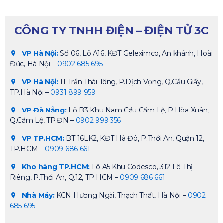
CÔNG TY TNHH ĐIỆN – ĐIỆN TỬ 3C
VP Hà Nội:
Số 06, Lô A16, KĐT Geleximco, An khánh, Hoài
Đức, Hà Nội –
0902 685 695
VP Hà Nội:
11 Trần Thái Tông, P.Dịch Vọng, Q.Cầu Giấy,
TP.Hà Nội –
0931 899 959
VP Đà Nẵng:
Lô B3 Khu Nam Cầu Cẩm Lệ, P.Hòa Xuân,
Q.Cẩm Lệ, TP.ĐN –
0902 999 356
VP TP.HCM:
BT 16LK2, KĐT Hà Đô, P.Thới An, Quận 12,
TP.HCM –
0909 686 661
Kho hàng TP.HCM:
Lô A5 Khu Codesco, 312 Lê Thị
Riêng, P.Thới An, Q.12, TP.HCM –
0909 686 661
Nhà Máy:
KCN Hương Ngải, Thạch Thất, Hà Nội –
0902
685 695