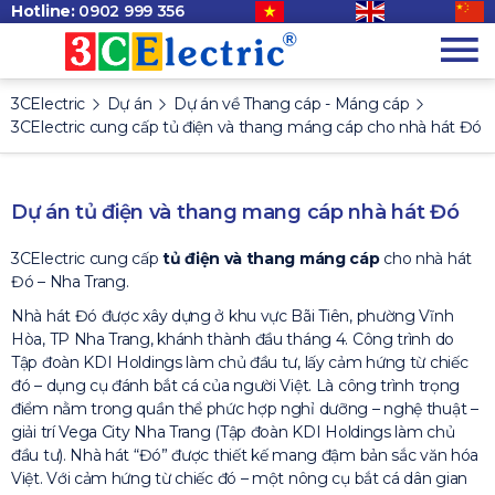
Hotline:
0902 999 356
3CElectric
Dự án
Dự án về Thang cáp - Máng cáp
3CElectric cung cấp tủ điện và thang máng cáp cho nhà hát Đó
Dự án tủ điện và thang mang cáp nhà hát Đó
3CElectric cung cấp
tủ điện và thang máng cáp
cho nhà hát
Đó – Nha Trang.
Nhà hát Đó được xây dựng ở khu vực Bãi Tiên, phường Vĩnh
Hòa, TP Nha Trang, khánh thành đầu tháng 4. Công trình do
Tập đoàn KDI Holdings làm chủ đầu tư, lấy cảm hứng từ chiếc
đó – dụng cụ đánh bắt cá của người Việt. Là công trình trọng
điểm nằm trong quần thể phức hợp nghỉ dưỡng – nghệ thuật –
giải trí Vega City Nha Trang (Tập đoàn KDI Holdings làm chủ
đầu tư). Nhà hát “Đó” được thiết kế mang đậm bản sắc văn hóa
Việt. Với cảm hứng từ chiếc đó – một nông cụ bắt cá dân gian