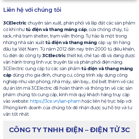
Liên hệ với chúng tôi
3CElectric
chuyên sản xuất, phân phối và lắp đặt các sản phẩm
cơ khí như
tủ điện và thang máng cáp
, cửa chống cháy, tủ
rack, nhà trạm shelter, trạm viễn thông. Tự hào là một trong
những nhà sản xuất
tủ điện và thang máng
cáp uy tín hàng
đầu tại Việt Nam. Từ năm 2012 đến nay trên 2000 tủ điều khiển,
tủ điện do công ty
3CElectric
thiết kế, chế tạo đã và đang được
vận hành trong lĩnh vực truyền tải và phân phối điện năng.
3CElectric cung cấp từ các sản phẩm
tủ điện và thang máng
cáp
dùng cho gia đình, chung cư, công trình xây dựng công
nghiệp như văn phòng, nhà máy, sân bay,…Để biết thêm về các
dự án lớn mà 3CElectric đã hoàn thành và thông tin về các sản
phẩm chúng tôi cung cấp, kính mời quý khách hàng truy cập
vào website:
https://3ce.vn/san-pham
hoặc liên hệ trực tiếp với
Phòng kinh doanh của chúng tôi để nhận được sự hỗ trợ và tư
vấn tốt nhất.
CÔNG TY TNHH ĐIỆN – ĐIỆN TỬ 3C