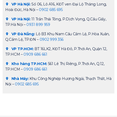
VP Hà Nội:
Số 06, Lô A16, KĐT ven Đại Lộ Thăng Long,
Hoài Đức, Hà Nội –
0902 685 695
VP Hà Nội:
11 Trần Thái Tông, P.Dịch Vọng, Q.Cầu Giấy,
TP.Hà Nội –
0931 899 959
VP Đà Nẵng:
Lô B3 Khu Nam Cầu Cẩm Lệ, P.Hòa Xuân,
Q.Cẩm Lệ, TP.ĐN –
0902 999 356
VP TP.HCM:
BT 16LK2, KĐT Hà Đô, P.Thới An, Quận 12,
TP.HCM –
0909 686 661
Kho hàng TP.HCM:
561 Lê Thị Riêng, P.Thới An, Q.12,
TP.HCM –
0909 686 661
Nhà Máy:
Khu Công Nghiệp Hương Ngải, Thạch Thất, Hà
Nội –
0902 685 695