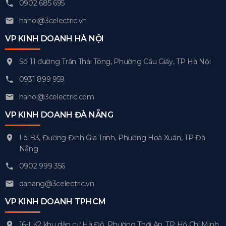
0902 685 695
hanoi@3celectric.vn
VP KINH DOANH HÀ NỘI
Số 11 đường Trần Thái Tông, Phường Cầu Giấy, TP Hà Nội
0931 899 959
hanoi@3celectric.com
VP KINH DOANH ĐÀ NẴNG
Lô B3, Đường Đinh Gia Trinh, Phường Hoà Xuân, TP Đà
Nẵng
0902 999 356
danang@3celectric.vn
VP KINH DOANH TPHCM
16-LK2 khu dân cư Hà Đô, Phường Thới An, TP Hồ Chí Minh