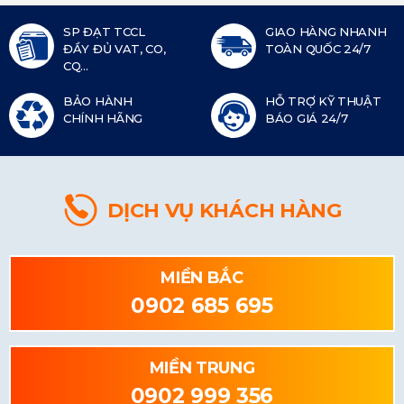
SP ĐẠT TCCL
GIAO HÀNG NHANH
ĐẦY ĐỦ VAT, CO,
TOÀN QUỐC 24/7
CQ...
BẢO HÀNH
HỖ TRỢ KỸ THUẬT
CHÍNH HÃNG
BÁO GIÁ 24/7
DỊCH VỤ KHÁCH HÀNG
MIỀN BẮC
0902 685 695
MIỀN TRUNG
0902 999 356