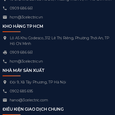
0909 686 661
hcm@3celectric.vn
KHO HÀNG TP HCM
Lô A5 Khu Codesco, 312 Lê Thị Riêng, Phường Thới An, TP
Hồ Chí Minh
0909 686 661
hcm@3celectric.vn
NHÀ MÁY SẢN XUẤT
Đội 9, Xã Tây Phương, TP Hà Nội
0902 685 695
hanoi@3celectric.com
ĐIỀU KIỆN GIAO DỊCH CHUNG