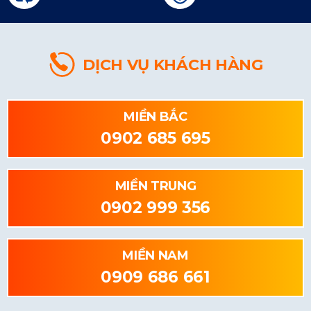
DỊCH VỤ KHÁCH HÀNG
MIỀN BẮC
0902 685 695
MIỀN TRUNG
0902 999 356
MIỀN NAM
0909 686 661