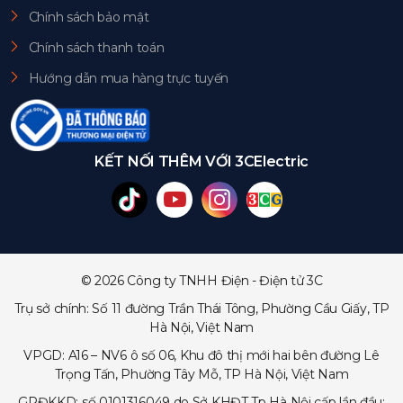
Chính sách bảo mật
Chính sách thanh toán
Hướng dẫn mua hàng trực tuyến
KẾT NỐI THÊM VỚI 3CElectric
© 2026 Công ty TNHH Điện - Điện tử 3C
Trụ sở chính: Số 11 đường Trần Thái Tông, Phường Cầu Giấy, TP
Hà Nội, Việt Nam
VPGD: A16 – NV6 ô số 06, Khu đô thị mới hai bên đường Lê
Trọng Tấn, Phường Tây Mỗ, TP Hà Nội, Việt Nam
GPĐKKD: số 0101316049 do Sở KHĐT Tp Hà Nội cấp lần đầu: