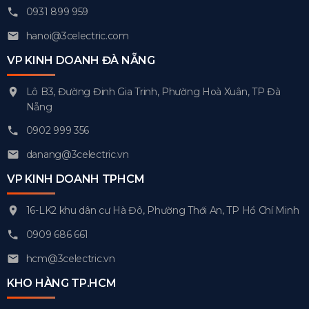
0931 899 959
hanoi@3celectric.com
VP KINH DOANH ĐÀ NẴNG
Lô B3, Đường Đinh Gia Trinh, Phường Hoà Xuân, TP Đà
Nẵng
0902 999 356
danang@3celectric.vn
VP KINH DOANH TPHCM
16-LK2 khu dân cư Hà Đô, Phường Thới An, TP Hồ Chí Minh
0909 686 661
hcm@3celectric.vn
KHO HÀNG TP.HCM