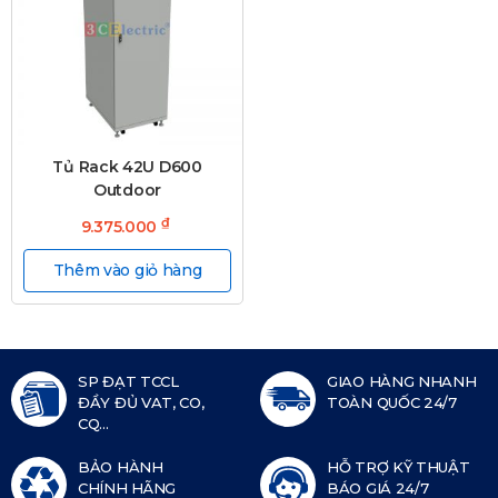
Tủ Rack 42U D600
Outdoor
₫
9.375.000
Thêm vào giỏ hàng
SP ĐẠT TCCL
GIAO HÀNG NHANH
ĐẦY ĐỦ VAT, CO,
TOÀN QUỐC 24/7
CQ...
BẢO HÀNH
HỖ TRỢ KỸ THUẬT
CHÍNH HÃNG
BÁO GIÁ 24/7