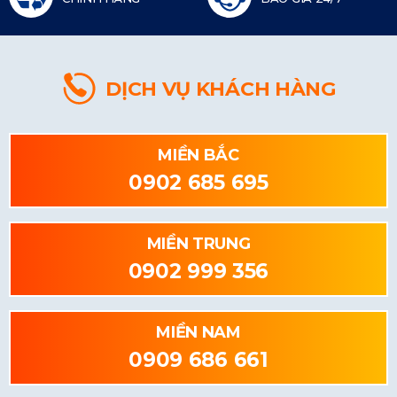
DỊCH VỤ KHÁCH HÀNG
MIỀN BẮC
0902 685 695
MIỀN TRUNG
0902 999 356
MIỀN NAM
0909 686 661