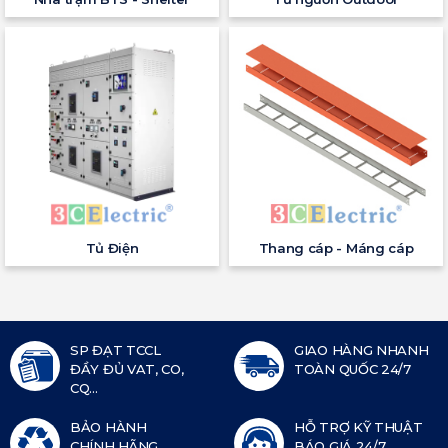
Tủ Điện
Thang cáp - Máng cáp
SP ĐẠT TCCL
GIAO HÀNG NHANH
ĐẦY ĐỦ VAT, CO,
TOÀN QUỐC 24/7
CQ...
BẢO HÀNH
HỖ TRỢ KỸ THUẬT
CHÍNH HÃNG
BÁO GIÁ 24/7