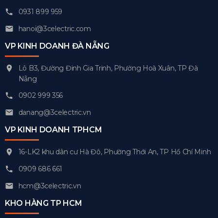
0931 899 959
hanoi@3celectric.com
VP KINH DOANH ĐÀ NẴNG
Lô B3, Đường Đinh Gia Trinh, Phường Hoà Xuân, TP Đà
Nẵng
0902 999 356
danang@3celectric.vn
VP KINH DOANH TPHCM
16-LK2 khu dân cư Hà Đô, Phường Thới An, TP Hồ Chí Minh
0909 686 661
hcm@3celectric.vn
KHO HÀNG TP HCM