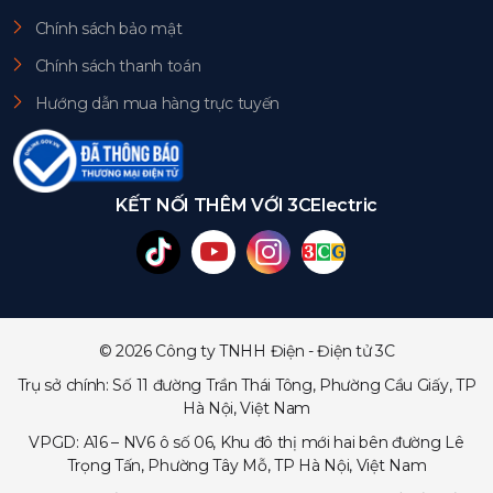
Chính sách bảo mật
Chính sách thanh toán
Hướng dẫn mua hàng trực tuyến
KẾT NỐI THÊM VỚI 3CElectric
© 2026 Công ty TNHH Điện - Điện tử 3C
Trụ sở chính: Số 11 đường Trần Thái Tông, Phường Cầu Giấy, TP
Hà Nội, Việt Nam
VPGD: A16 – NV6 ô số 06, Khu đô thị mới hai bên đường Lê
Trọng Tấn, Phường Tây Mỗ, TP Hà Nội, Việt Nam