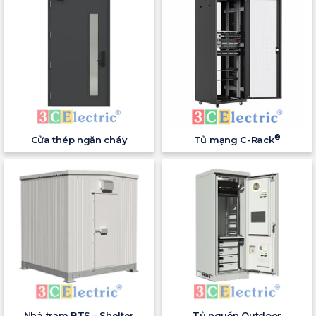
®
Cửa thép ngăn cháy
Tủ mạng C-Rack
Nhà trạm BTS - Shelter
Tủ nguồn Outdoor