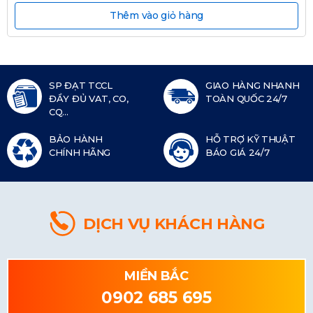
Thêm vào giỏ hàng
SP ĐẠT TCCL
GIAO HÀNG NHANH
ĐẦY ĐỦ VAT, CO,
TOÀN QUỐC 24/7
CQ...
BẢO HÀNH
HỖ TRỢ KỸ THUẬT
CHÍNH HÃNG
BÁO GIÁ 24/7
DỊCH VỤ KHÁCH HÀNG
MIỀN BẮC
0902 685 695