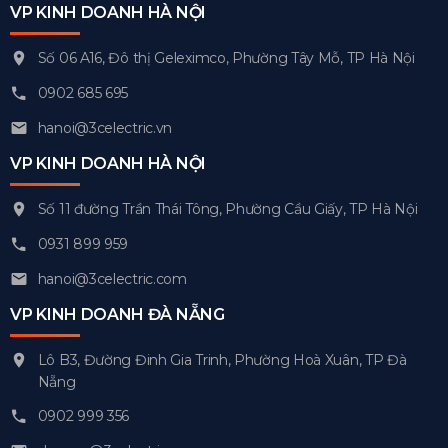
VP KINH DOANH HÀ NỘI
Số 06 A16, Đô thị Geleximco, Phường Tây Mỗ, TP Hà Nội
0902 685 695
hanoi@3celectric.vn
VP KINH DOANH HÀ NỘI
Số 11 đường Trần Thái Tông, Phường Cầu Giấy, TP Hà Nội
0931 899 959
hanoi@3celectric.com
VP KINH DOANH ĐÀ NẴNG
Lô B3, Đường Đinh Gia Trinh, Phường Hoà Xuân, TP Đà
Nẵng
0902 999 356