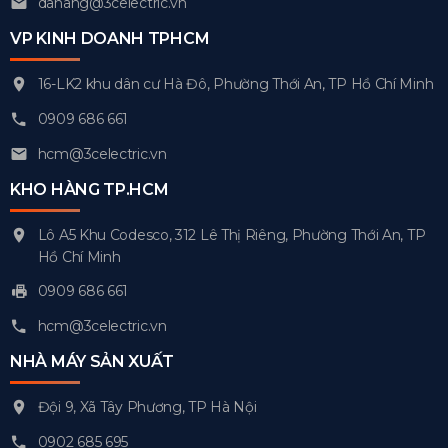
danang@3celectric.vn
VP KINH DOANH TPHCM
16-LK2 khu dân cư Hà Đô, Phường Thới An, TP Hồ Chí Minh
0909 686 661
hcm@3celectric.vn
KHO HÀNG TP.HCM
Lô A5 Khu Codesco, 312 Lê Thị Riêng, Phường Thới An, TP
Hồ Chí Minh
0909 686 661
hcm@3celectric.vn
NHÀ MÁY SẢN XUẤT
Đội 9, Xã Tây Phương, TP Hà Nội
0902 685 695