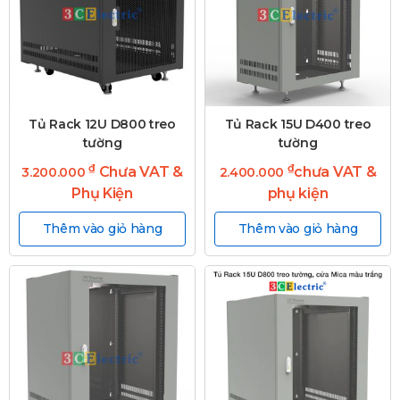
Tủ Rack 12U D800 treo
Tủ Rack 15U D400 treo
tường
tường
₫
₫
Chưa VAT &
chưa VAT &
3.200.000
2.400.000
Phụ Kiện
phụ kiện
Thêm vào giỏ hàng
Thêm vào giỏ hàng