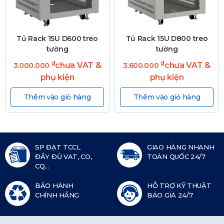
Tủ Rack 15U D600 treo
Tủ Rack 15U D800 treo
tường
tường
₫
₫
chưa VAT &
chưa VAT &
3.000.000
3.600.000
phụ kiện
phụ kiện
Thêm vào giỏ hàng
Thêm vào giỏ hàng
SP ĐẠT TCCL
GIAO HÀNG NHANH
ĐẦY ĐỦ VAT, CO,
TOÀN QUỐC 24/7
CQ...
BẢO HÀNH
HỖ TRỢ KỸ THUẬT
CHÍNH HÃNG
BÁO GIÁ 24/7