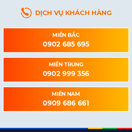
DỊCH VỤ KHÁCH HÀNG
MIỀN BẮC
0902 685 695
MIỀN TRUNG
0902 999 356
MIỀN NAM
0909 686 661