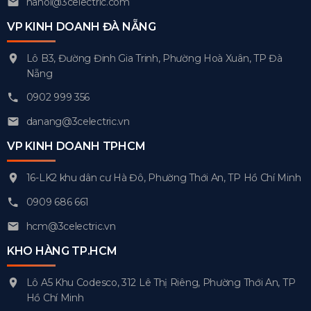
hanoi@3celectric.com
VP KINH DOANH ĐÀ NẴNG
Lô B3, Đường Đinh Gia Trinh, Phường Hoà Xuân, TP Đà
Nẵng
0902 999 356
danang@3celectric.vn
VP KINH DOANH TPHCM
16-LK2 khu dân cư Hà Đô, Phường Thới An, TP Hồ Chí Minh
0909 686 661
hcm@3celectric.vn
KHO HÀNG TP.HCM
Lô A5 Khu Codesco, 312 Lê Thị Riêng, Phường Thới An, TP
Hồ Chí Minh