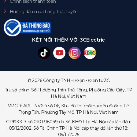
Chính sách thanh toán
Hướng dẫn mua hàng trực tuyến
KẾT NỐI THÊM VỚI 3CElectric
© 2026 Công ty TNHH Điện - Điện tử 3C
Trụ sở chính: Số 11 đường Trần Thái Tông, Phường Cầu Giấy, TP
Hà Nội, Việt Nam
VPGD: A16 – NV6 ô số 06, Khu đô thị mới hai bên đường Lê
Trọng Tấn, Phường Tây Mỗ, TP Hà Nội, Việt Nam
GPĐKKD: số 0101316049 do Sở KHĐT Tp Hà Nội cấp lần đầu:
05/12/2002, Sở Tài Chính TP Hà Nội cấp thay đổi lần thứ 18:
05/11/2025