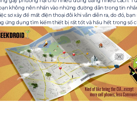
g gây phương hại cho nhiều dùng bằng nhiều cách. Tuy 
ất bạn không nên nhấn vào những đường dẫn trong tin nhắn 
iệc sơ xảy để mất điện thoại đôi khi vẫn diễn ra, do đó, b
g ứng dụng tìm kiếm thiết bị rất tốt và hầu hết trong số