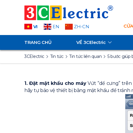
CỬA
VI
EN
ZH-CN
TRANG CHỦ
VỀ
3CElectric
3CElectric
Tin tức
Tin tức liên quan
5 bước giúp
1. Đặt mật khẩu cho máy
Vứt “dế cưng” trên 
hãy tự bảo vệ thiết bị bằng mật khẩu để tránh