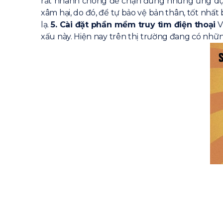
rất nhanh chóng để chặn đứng những ứng dụn
xâm hại, do đó, để tự bảo vệ bản thân, tốt nh
lạ.
5. Cài đặt phần mềm truy tìm điện thoại
V
xấu này. Hiện nay trên thị trường đang có nhữn