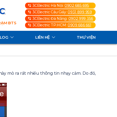
3CElectric Hà Nội:
0902 685 695
3C
3CElectric Cầu Giấy:
0931 899 959
3CElectric Đà Nẵng:
0902 999 356
TRẠM BTS
3CElectric TP.HCM:
0909 686 661
ALOG
LIÊN HỆ
THƯ VIỆN
ày mò ra rất nhiều thông tin nhạy cảm. Do đó,