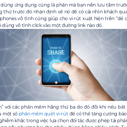
ời dùng ứng dụng cũng là phần mà bạn nên lưu tâm trư
g thử trước đó nhận định về nó để có cái nhìn khách qu
phones vô tình cũng giúp cho vi-rút xuất hiện trên “dế c
ùng vô tình click vào một đường link nào đó.
nh” với các phần mềm hãng thứ ba do đó đôi khi nếu bất
u một số
phần mềm quét vi-rút
để có thể tăng cường bảo
t nghiêm khắc trong việc lựa chọn đối tác được phép tải p