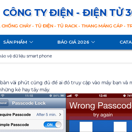
CÔNG TY ĐIỆN - ĐIỆN TỬ 
 CHỐNG CHÁY - TỦ ĐIỆN - TỦ RACK - THANG MÁNG CÁP - 
SẢN PHẨM
BÁO GIÁ 2026
CAT
 bảo vệ dữ liệu smart phone
bàn vài phút cũng đủ để ai đó truy cập vào máy bạn và m
 những kẻ hay táy máy.