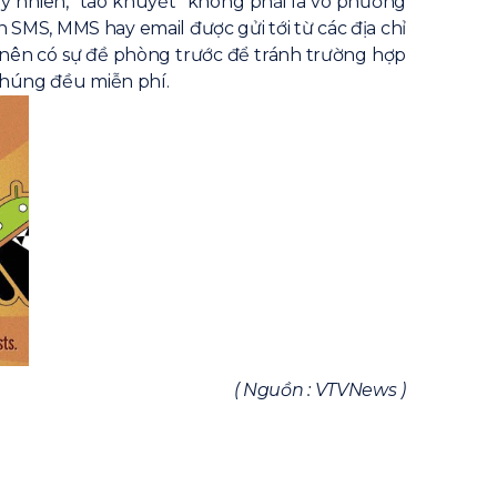
nhiên, “táo khuyết” không phải là vô phương
SMS, MMS hay email được gửi tới từ các địa chỉ
ạn nên có sự đề phòng trước để tránh trường hợp
 chúng đều miễn phí.
( Nguồn : VTVNews )