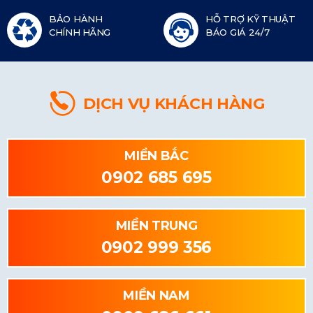
BẢO HÀNH
HỖ TRỢ KỸ THUẬT
CHÍNH HÃNG
BÁO GIÁ 24/7
DỊCH VỤ KHÁCH HÀNG
MIỀN BẮC
0902 685 695
MIỀN TRUNG
0902 999 356
MIỀN NAM