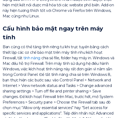
hiện một kết nối được mã hóa tới các website phổ biến. Add-on
này hiện tương thích tốt với Chrome và Firefox trên Windows,
Mac cũng như Linux.
Cấu hình bảo mật ngay trên máy
tính
Ban cũng có thể tăng tính riêng tư khi trực tuyến bằng cách
thiết lập các cơ chế bảo mật trên máy tính như kích hoạt
Firewall, tắt
tính năng
chia sẻ file, folder hay máy in. Windows và
Mac đều hỗ trợ Firewall. Trên máy tính sử dụng hệ điều hành
Windows, việc kích hoạt tính năng này rất đơn giản vì nằm sẵn
trong Control Panel. Để tắt tính năng chia sẻ trên Windows 8,
bạn thực hiện các bước sau: vào Control Panel > Network and
Internet > View network status and Tasks > Change advanced
sharing settings > Turn off file and printer sharing > Save
changes. Để kích hoạt Firewall trên Mac, trước hết, mở System
Preferences > Security pane > Choose the Firewall tab sau đó
chọn mục “Allow only essential services” hay “Set access for
specific services and applications”. Tiếp đến nhấn nút Advanced