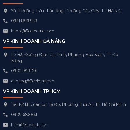
Số 11 đường Trần Thái Tông, Phường Cầu Giấy, TP Hà Nội
0931 899 959
hanoi@3celectric.com
VP KINH DOANH ĐÀ NẴNG
Lô B3, Đường Đinh Gia Trinh, Phường Hoà Xuân, TP Đà
Nẵng
0902 999 356
danang@3celectric.vn
VP KINH DOANH TPHCM
16-LK2 khu dân cư Hà Đô, Phường Thới An, TP Hồ Chí Minh
0909 686 661
hcm@3celectric.vn