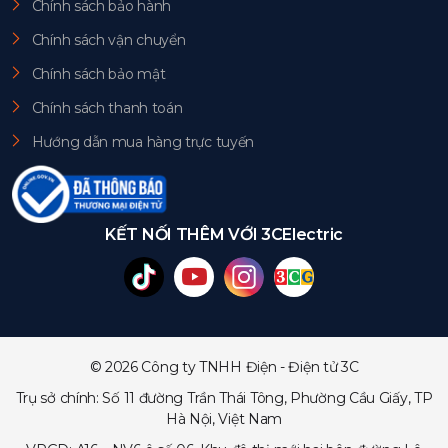
Chính sách bảo hành
Chính sách vận chuyển
Chính sách bảo mật
Chính sách thanh toán
Hướng dẫn mua hàng trực tuyến
KẾT NỐI THÊM VỚI 3CElectric
© 2026 Công ty TNHH Điện - Điện tử 3C
Trụ sở chính: Số 11 đường Trần Thái Tông, Phường Cầu Giấy, TP
Hà Nội, Việt Nam