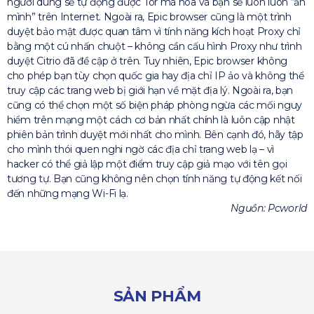
người dùng sẽ tự động được Tor mã hóa và bạn sẽ luôn luôn “ẩn
mình” trên Internet. Ngoài ra, Epic browser cũng là một trình
duyệt bảo mật được quan tâm vì tính năng kích hoạt Proxy chỉ
bằng một cú nhấn chuột – không cần cấu hình Proxy như trình
duyệt Citrio đã đề cập ở trên. Tuy nhiên, Epic browser không
cho phép bạn tùy chọn quốc gia hay địa chỉ IP ảo và không thể
truy cập các trang web bị giới hạn về mặt địa lý. Ngoài ra, bạn
cũng có thể chọn một số biện pháp phòng ngừa các mối nguy
hiểm trên mạng một cách cơ bản nhất chính là luôn cập nhật
phiên bản trình duyệt mới nhất cho mình. Bên cạnh đó, hãy tập
cho mình thói quen nghi ngờ các địa chỉ trang web lạ – vì
hacker có thể giả lập một điểm truy cập giả mạo với tên gọi
tương tự. Bạn cũng không nên chọn tính năng tự động kết nối
đến những mạng Wi-Fi lạ.
Nguồn: Pcworld
SẢN PHẨM