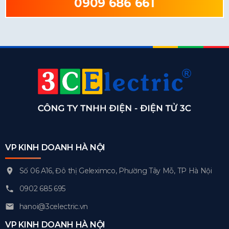
0909 686 661
VP KINH DOANH HÀ NỘI
Số 06 A16, Đô thị Geleximco, Phường Tây Mỗ, TP Hà Nội
0902 685 695
hanoi@3celectric.vn
VP KINH DOANH HÀ NỘI