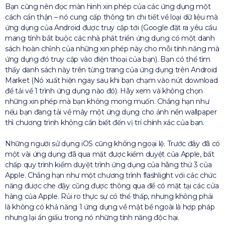
Bạn cũng nên đọc màn hình xin phép của các ứng dụng một
cách cẩn thận – nó cung cấp thông tin chi tiết về loại dữ liệu mà
ứng dụng của Android được truy cập tới (Google đặt ra yêu cầu
mang tính bắt buộc các nhà phát triển ứng dụng có một danh
sách hoàn chỉnh của những xin phép này cho mỗi tính năng mà
ứng dụng đó truy cập vào điện thoại của bạn). Bạn có thể tìm
thấy danh sách này trên từng trang của ứng dụng trên Android
Market (Nó xuất hiện ngay sau khi bạn chạm vào nút download
để tải về 1 trình ứng dụng nào đó). Hãy xem và không chọn
những xin phép mà bạn không mong muốn. Chẳng hạn như
nếu bạn đang tải về máy một ứng dụng cho ảnh nền wallpaper
thì chương trình không cần biết đến vị trí chính xác của bạn.
Những người sử dụng iOS cũng không ngoại lệ. Trước đây đã có
một vài ứng dụng đã qua mặt được kiểm duyệt của Apple, bất
chấp quy trình kiểm duyệt trình ứng dụng của hãng thứ 3 của
Apple. Chẳng hạn như một chương trình flashlight với các chức
năng được che đậy cũng được thông qua để có mặt tại các cửa
hàng của Apple. Rủi ro thực sự có thể thấp, nhưng không phải
là không có khả năng 1 ứng dụng về mặt bề ngoài là hợp pháp
nhưng lại ẩn giấu trong nó những tính năng độc hại.