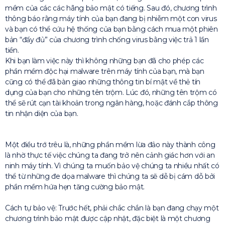
mềm của các các hãng bảo mật có tiếng. Sau đó, chương trình
thông báo rằng máy tính của bạn đang bị nhiễm một con virus
và bạn có thể cứu hệ thống của bạn bằng cách mua một phiên
bản “đẩy đủ” của chương trình chống virus bằng việc trả 1 lần
tiền.
Khi bạn làm việc này thì không những bạn đã cho phép các
phần mềm độc hại malware trên máy tính của bạn, mà bạn
cũng có thể đã bàn giao những thông tin bí mật về thẻ tín
dụng của bạn cho những tên trộm. Lúc đó, những tên trộm có
thể sẽ rút cạn tài khoản trong ngân hàng, hoặc đánh cắp thông
tin nhận diện của bạn.
Một điều trớ trêu là, những phần mềm lừa đảo này thành công
là nhờ thực tế việc chúng ta đang trở nên cảnh giác hơn với an
ninh máy tính. Vì chúng ta muốn bảo vệ chúng ta nhiều nhất có
thể từ những đe dọa malware thì chúng ta sẽ dễ bị cám dỗ bởi
phần mềm hứa hẹn tăng cường bảo mật.
Cách tự bảo vệ: Trước hết, phải chắc chắn là bạn đang chạy một
chương trình bảo mật được cập nhật, đặc biệt là một chương