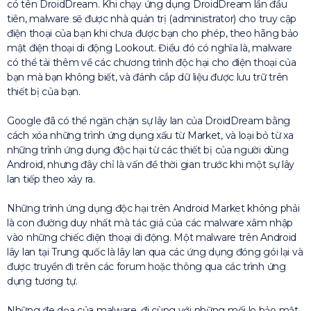
có tên DroidDream. Khi chạy ứng dụng DroidDream lần đầu
tiên, malware sẽ được nhà quản trị (administrator) cho truy cập
điện thoại của bạn khi chưa được bạn cho phép, theo hãng bảo
mật điện thoại di động Lookout. Điều đó có nghĩa là, malware
có thể tải thêm về các chương trình độc hại cho điện thoại của
bạn mà bạn không biết, và đánh cắp dữ liệu được lưu trữ trên
thiết bị của bạn.
Google đã có thể ngăn chặn sự lây lan của DroidDream bằng
cách xóa những trình ứng dụng xấu từ Market, và loại bỏ từ xa
những trình ứng dụng độc hại từ các thiết bị của người dùng
Android, nhưng đây chỉ là vấn đề thời gian trước khi một sự lây
lan tiếp theo xảy ra.
Những trình ứng dụng độc hại trên Android Market không phải
là con đường duy nhất mà tác giả của các malware xâm nhập
vào những chiếc điện thoại di động. Một malware trên Android
lây lan tại Trung quốc là lây lan qua các ứng dụng đóng gói lại và
được truyền đi trên các forum hoặc thông qua các trình ứng
dụng tương tự.
Những đe dọa của malware, đi cùng với những mối lo bảo mật