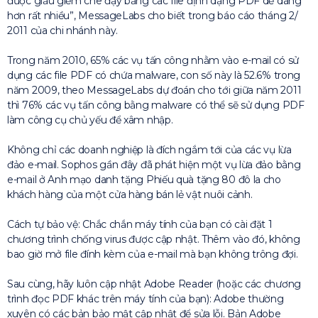
được giấu giếm che đậy bằng các file định dạng PDF dễ dàng
hơn rất nhiều”, MessageLabs cho biết trong báo cáo tháng 2/
2011 của chi nhánh này.
Trong năm 2010, 65% các vụ tấn công nhằm vào e-mail có sử
dụng các file PDF có chứa malware, con số này là 52.6% trong
năm 2009, theo MessageLabs dự đoán cho tới giữa năm 2011
thì 76% các vụ tấn công bằng malware có thể sẽ sử dụng PDF
làm công cụ chủ yếu để xâm nhập.
Không chỉ các doanh nghiệp là đích ngắm tới của các vụ lừa
đảo e-mail. Sophos gần đây đã phát hiện một vụ lừa đảo bằng
e-mail ở Anh mạo danh tặng Phiếu quà tặng 80 đô la cho
khách hàng của một cửa hàng bán lẻ vật nuôi cảnh.
Cách tự bảo vệ: Chắc chắn máy tính của bạn có cài đặt 1
chương trình chống virus được cập nhật. Thêm vào đó, không
bao giờ mở file đính kèm của e-mail mà bạn không trông đợi.
Sau cùng, hãy luôn cập nhật Adobe Reader (hoặc các chương
trình đọc PDF khác trên máy tính của bạn): Adobe thường
xuyên có các bản bảo mật cập nhật để sửa lỗi. Bản Adobe