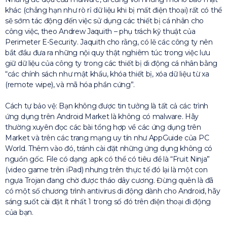
khác (chẳng hạn như rò rỉ dữ liệu khi bị mất điện thoại) rất có thể
sẽ sớm tác động đến việc sử dụng các thiết bị cá nhân cho
công việc, theo Andrew Jaquith – phụ trách kỹ thuật của
Perimeter E-Security. Jaquith cho rằng, có lẽ các công ty nên
bắt đầu đưa ra những nội quy thật nghiêm túc trong việc lưu
giữ dữ liệu của công ty trong các thiết bị di động cá nhân bằng
“các chính sách như mật khẩu, khóa thiết bị, xóa dữ liệu từ xa
(remote wipe), và mã hóa phần cứng”.
Cách tự bảo vệ: Bạn không được tin tưởng là tất cả các trình
ứng dụng trên Android Market là không có malware. Hãy
thường xuyên đọc các bài tổng hợp về các ứng dụng trên
Market và trên các trang mạng uy tín như AppGuide của PC
World. Thêm vào đó, tránh cài đặt những ứng dụng không có
nguồn gốc. File có dạng .apk có thể có tiêu đề là “Fruit Ninja”
(video game trên iPad) nhưng trên thực tế đó lại là một con
ngựa Trojan đang chờ được tháo dây cương. Đừng quên là đã
có một số chương trình antivirus di động dành cho Android, hãy
sáng suốt cài đặt ít nhất 1 trong số đó trên điện thoại đi động
của bạn.