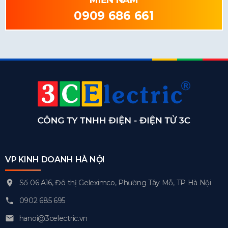
MIỀN NAM
0909 686 661
VP KINH DOANH HÀ NỘI
Số 06 A16, Đô thị Geleximco, Phường Tây Mỗ, TP Hà Nội
0902 685 695
hanoi@3celectric.vn