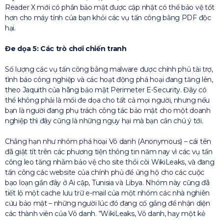
Reader X mới có phần bảo mật được cập nhật có thể bảo vệ tốt
hơn cho máy tính của bạn khỏi các vụ tấn công bằng PDF độc
hại.
Đe dọa 5: Các trò chơi chiến tranh
Số lượng các vụ tấn công bằng malware được chính phủ tài trợ,
tình báo công nghiệp và các hoạt động phá hoại đang tăng lên,
theo Jaquith của hãng bảo mật Perimeter E-Security. Đây có
thể không phải là mối đe dọa cho tất cả mọi người, nhưng nếu
bạn là người đang phụ trách công tác bảo mật cho một doanh
nghiệp thì đây cũng là những nguy hại mà bạn cần chú ý tới.
Chẳng hạn như nhóm phá hoại Vô danh (Anonymous) – cái tên
đã giật tít trên các phương tiện thông tin năm nay vì các vụ tấn
công leo tăng nhằm bảo vệ cho site thổi còi WikiLeaks, và đang
tấn công các website của chính phủ để ủng hộ cho các cuộc
bạo loạn gần đây ở Ai cập, Tunisia và Libya. Nhóm này cũng đã
tiết lộ một cache lưu trữ e-mail của một nhóm các nhà nghiên
cứu bảo mật – những người lúc đó đang cố gắng để nhận diện
các thành viên của Vô danh. “WikiLeaks, Vô danh, hay một kẻ