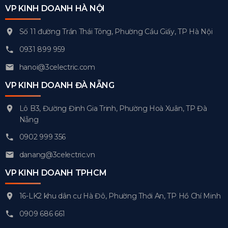
VP KINH DOANH HÀ NỘI
Số 11 đường Trần Thái Tông, Phường Cầu Giấy, TP Hà Nội
0931 899 959
hanoi@3celectric.com
VP KINH DOANH ĐÀ NẴNG
Lô B3, Đường Đinh Gia Trinh, Phường Hoà Xuân, TP Đà
Nẵng
0902 999 356
danang@3celectric.vn
VP KINH DOANH TPHCM
16-LK2 khu dân cư Hà Đô, Phường Thới An, TP Hồ Chí Minh
0909 686 661