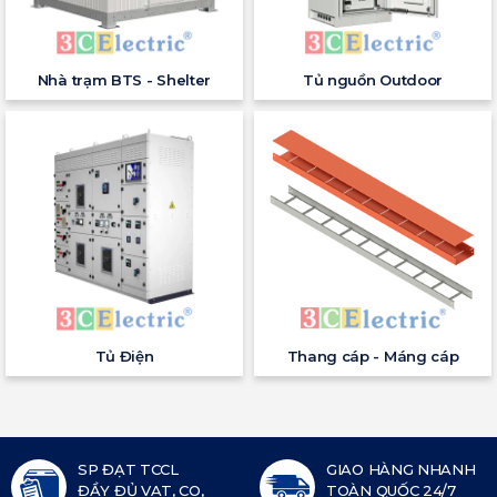
Nhà trạm BTS - Shelter
Tủ nguồn Outdoor
Tủ Điện
Thang cáp - Máng cáp
SP ĐẠT TCCL
GIAO HÀNG NHANH
ĐẦY ĐỦ VAT, CO,
TOÀN QUỐC 24/7