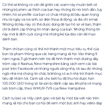
Có thể sẽ không có vấn đề gì khi các scam này muốn biết về
những bộ phim ưa thích của bạn hay những lời nói trích dẫn, tuy
nhiên, hồ sơ profile của bạn có chứa những dữ liệu quan trọng
như là ngày và nơi sinh, số điện thoại di động, và địa chỉ email.
Những dữ liệu này có thể được dùng để tạo hồ sơ về bạn, thậm
chí là đánh cắp thông tin nhận dạng của bạn. Những thông tin
này mới là đích cuối cùng mà những kẻ lừa đảo cần để mạo
danh bạn.
Thậm chí bạn cũng có thể trở thành một mục tiêu cụ thể của
bọn tội phạm thông qua các trang mạng xã hội. Vào tháng 9
năm ngoái, 3 gã thanh niên trẻ đã hình thành một đường dây
trộm cắp ở Nashua, New Hampshire bằng cách xem các bài
post trên Facebook về những người vắng nhà, rồi sau đó những
ngôi nhà mà chúng tin chắc là không có ai ở nhà trở thành mục
tiêu để nhắm tới. Cảnh sát cho biết họ đã thu hồi được hơn
100.000 USD trong số tài sản bị đánh cắp sau khi phá vỡ mạng
lưới trộm cắp, theo WMUR-TV9 của New Hampshire.
Cách tự bảo vệ: Hãy cảnh giác với bất kỳ một bài viết nào trên
mạng xã hội cho bạn cơ hội để xem một bức ảnh hay video đẹp