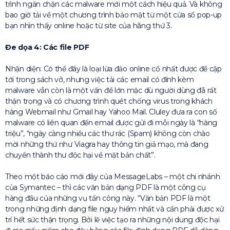
trình ngăn chặn các malware mới một cách hiệu quả. Và không
bao giờ tải về một chương trình bảo mật từ một cửa sổ pop-up
bạn nhìn thấy online hoặc từ site của hãng thứ 3.
Đe dọa 4: Các file PDF
Nhận diện: Có thể đây là loại lừa đảo online cổ nhất được đề cập
tới trong sách vở, nhưng việc tải các email có đính kèm
malware vẫn còn là một vấn đề lớn mặc dù người dùng đã rất
thận trọng và có chương trình quét chống virus trong khách
hàng Webmail như Gmail hay Yahoo Mail. Cluley đưa ra con số
malware có liên quan đến email được gửi đi mỗi ngày là “hàng
triệu”, “ngày càng nhiều các thư rác (Spam) không còn chào
mời những thứ như Viagra hay thông tin giả mạo, mà đang
chuyển thành thư độc hại về mặt bản chất”.
Theo một báo cáo mới đây của MessageLabs – một chi nhánh
của Symantec – thì các văn bản dạng PDF là một công cụ
hàng đầu của những vụ tấn công này. “Văn bản PDF là một
trong những định dạng file nguy hiểm nhất và cần phải được xử
trí hết sức thận trọng. Bởi lẽ việc tạo ra những nội dung độc hại