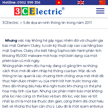
Hotline:
0902 999 356
3CElectric
5 đe dọa an ninh thông tin trong năm 2011
Nhưng
việc này không hề gây ngạc nhiên đối với chuyên gia
bảo mật Graham Cluley, tư vấn kỹ thuật cấp cao của hãng bảo
mật Sophos. Cluley cho biết hãng Sophos tiến hành phân tích
khoảng 95.000 malware mới hoặc một biến dạng của một
phiên bản cũ mỗi ngày.
Những phần mềm độc hại này đang cố gắng tìm ra những
cách thức mới để xâm nhập hệ thống của bạn. Mặc dù với
thông tin lạc quan là các chương trình chống virus mới nhất đã
thực hiện được nhiệm vụ của mình tốt hơn trước trong việc
theo dõi những dấu hiệu khả nghi trước khi chúng có thể phá
hoại máy tính của bạn. Nhưng các phần mềm bảo mật không
phải lúc nào cũng có thể bảo vệ bạn; đôi lúc, việc bảo vệ tốt
nhất lại chỉ là một bài thuốc đơn giản, cộng thêm đôi chút hiểu
biết về những thứ bạn cần chú ý. Liệu đó là một scam antivirus