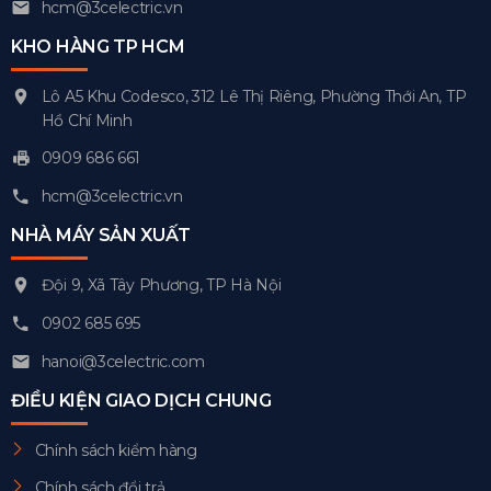
hcm@3celectric.vn
KHO HÀNG TP HCM
Lô A5 Khu Codesco, 312 Lê Thị Riêng, Phường Thới An, TP
Hồ Chí Minh
0909 686 661
hcm@3celectric.vn
NHÀ MÁY SẢN XUẤT
Đội 9, Xã Tây Phương, TP Hà Nội
0902 685 695
hanoi@3celectric.com
ĐIỀU KIỆN GIAO DỊCH CHUNG
Chính sách kiểm hàng
Chính sách đổi trả