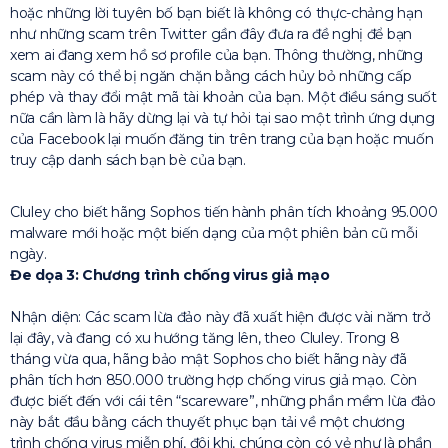
hoặc những lời tuyên bố bạn biết là không có thực-chảng hạn
như những scam trên Twitter gần đây đưa ra đề nghị để bạn
xem ai đang xem hồ sơ profile của bạn. Thông thường, những
scam này có thể bị ngăn chặn bằng cách hủy bỏ những cấp
phép và thay đổi mật mã tài khoản của bạn. Một điều sáng suốt
nữa cần làm là hãy dừng lại và tự hỏi tại sao một trình ứng dụng
của Facebook lại muốn đăng tin trên trang của bạn hoặc muốn
truy cập danh sách bạn bè của bạn.
Cluley cho biết hãng Sophos tiến hành phân tích khoảng 95.000
malware mới hoặc một biến dạng của một phiên bản cũ mỗi
ngày.
Đe dọa 3: Chương trình chống virus giả mạo
Nhận diện: Các scam lừa đảo này đã xuất hiện được vài năm trở
lại đây, và đang có xu hướng tăng lên, theo Cluley. Trong 8
tháng vừa qua, hãng bảo mật Sophos cho biết hãng này đã
phân tích hơn 850.000 trường hợp chống virus giả mạo. Còn
được biết đến với cái tên “scareware”, những phần mềm lừa đảo
này bắt đầu bằng cách thuyết phục bạn tải về một chương
trình chống virus miễn phí, đôi khi, chúng còn có vẻ như là phần