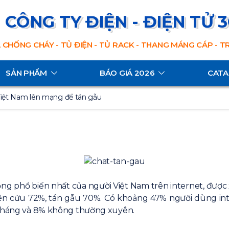
CÔNG TY ĐIỆN - ĐIỆN TỬ 
 CHỐNG CHÁY - TỦ ĐIỆN - TỦ RACK - THANG MÁNG CÁP - 
SẢN PHẨM
BÁO GIÁ 2026
CAT
iệt Nam lên mạng để tán gẫu
ộng phổ biến nhất của người Việt Nam trên internet, được
n cứu 72%, tán gẫu 70%. Có khoảng 47% người dùng inte
t tháng và 8% không thường xuyên.