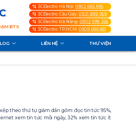
3CElectric Hà Nội:
0902 685 695
3C
3CElectric Cầu Giấy:
0931 899 959
3CElectric Đà Nẵng:
0902 999 356
TRẠM BTS
3CElectric TP.HCM:
0909 686 661
ALOG
LIÊN HỆ
THƯ VIỆN
 xếp theo thứ tự giảm dần gồm: đọc tin tức 95%,
rnet xem tin tức mỗi ngày, 32% xem tin tức ít