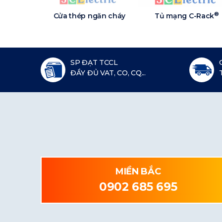
®
Cửa thép ngăn cháy
Tủ mạng C-Rack
SP ĐẠT TCCL
ĐẦY ĐỦ VAT, CO, CQ...
MIỀN BẮC
0902 685 695