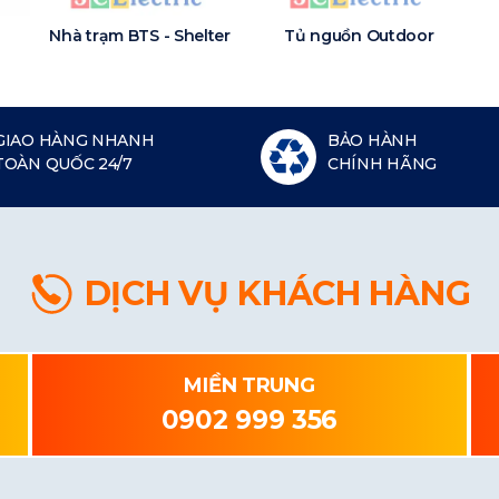
Nhà trạm BTS - Shelter
Tủ nguồn Outdoor
GIAO HÀNG NHANH
BẢO HÀNH
TOÀN QUỐC 24/7
CHÍNH HÃNG
DỊCH VỤ KHÁCH HÀNG
MIỀN TRUNG
0902 999 356