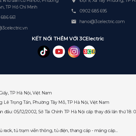
2 khu dân cư Hà Đô, Phường
Đội 9, Xã Tây Phương, TP H
An, TP Hồ Chí Minh
0902 685 695
686 661
hanoi@3celectric.com
celectric.vn
KẾT NỐI THÊM VỚI 3CElectric
Giấy, TP Hà Nội, Việt Nam
ng Lê Trọng Tấn, Phường Tây Mỗ, TP Hà Nội, Việt Nam
ầu: 05/12/2002, Sở Tài Chính TP Hà Nội cấp thay đổi lần thứ 18: 0
ack, tủ trạm viễn thông, tủ điện, thang cáp - máng cáp...