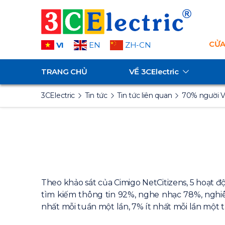
CỬA
VI
EN
ZH-CN
TRANG CHỦ
VỀ
3CElectric
3CElectric
Tin tức
Tin tức liên quan
70% người V
Theo khảo sát của Cimigo NetCitizens, 5 hoạt đ
tìm kiếm thông tin 92%, nghe nhạc 78%, nghiê
nhất mỗi tuần một lần, 7% ít nhất mỗi lần mộ