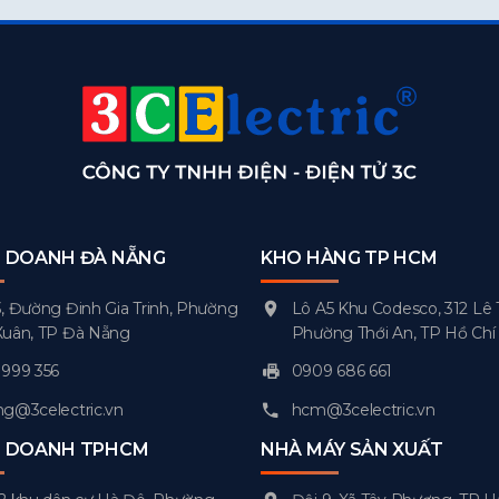
H DOANH ĐÀ NẴNG
KHO HÀNG TP HCM
, Đường Đinh Gia Trinh, Phường
Lô A5 Khu Codesco, 312 Lê 
Xuân, TP Đà Nẵng
Phường Thới An, TP Hồ Chí
999 356
0909 686 661
g@3celectric.vn
hcm@3celectric.vn
H DOANH TPHCM
NHÀ MÁY SẢN XUẤT