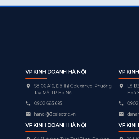
VP KINH DOANH HÀ NỘI
VP KIN
Số 06 A16, Đô thị Geleximco, Phường
Lô B3
Tây Mỗ, TP Hà Nội
Hoà 
0902 685 695
0902 
hanoi@3celectric.vn
danan
VP KINH DOANH HÀ NỘI
VP KIN