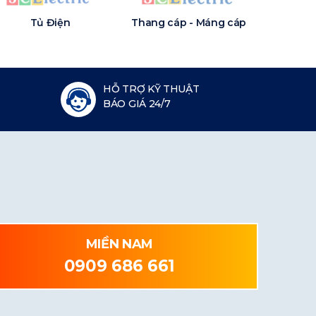
Tủ Điện
Thang cáp - Máng cáp
HỖ TRỢ KỸ THUẬT
BÁO GIÁ 24/7
MIỀN NAM
0909 686 661