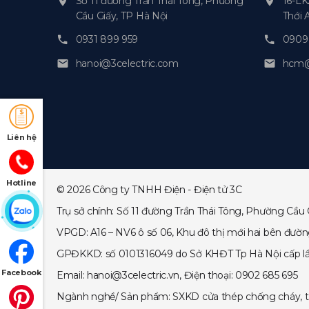
Số 11 đường Trần Thái Tông, Phường
16-LK
Cầu Giấy, TP Hà Nội
Thới 
0931 899 959
0909 
hanoi@3celectric.com
hcm@3
Liên hệ
Hotline
© 2026 Công ty TNHH Điện - Điện tử 3C
Trụ sở chính: Số 11 đường Trần Thái Tông, Phường Cầu 
VPGD: A16 – NV6 ô số 06, Khu đô thị mới hai bên đườ
GPĐKKD: số 0101316049 do Sở KHĐT Tp Hà Nội cấp lần đ
Facebook
Email: hanoi@3celectric.vn, Điện thoại: 0902 685 695
Ngành nghề/ Sản phẩm: SXKD cửa thép chống cháy, tủ r