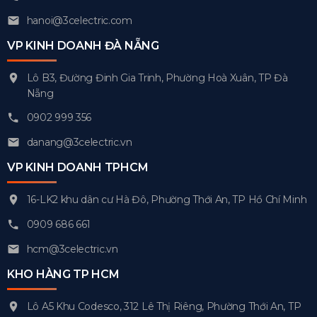
hanoi@3celectric.com
VP KINH DOANH ĐÀ NẴNG
Lô B3, Đường Đinh Gia Trinh, Phường Hoà Xuân, TP Đà
Nẵng
0902 999 356
danang@3celectric.vn
VP KINH DOANH TPHCM
16-LK2 khu dân cư Hà Đô, Phường Thới An, TP Hồ Chí Minh
0909 686 661
hcm@3celectric.vn
KHO HÀNG TP HCM
Lô A5 Khu Codesco, 312 Lê Thị Riêng, Phường Thới An, TP