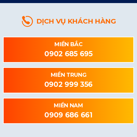
DỊCH VỤ KHÁCH HÀNG
MIỀN BẮC
0902 685 695
MIỀN TRUNG
0902 999 356
MIỀN NAM
0909 686 661