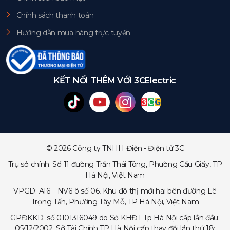
Chính sách thanh toán
Hướng dẫn mua hàng trực tuyến
KẾT NỐI THÊM VỚI 3CElectric
© 2026 Công ty TNHH Điện - Điện tử 3C
Trụ sở chính: Số 11 đường Trần Thái Tông, Phường Cầu Giấy, TP
Hà Nội, Việt Nam
VPGD: A16 – NV6 ô số 06, Khu đô thị mới hai bên đường Lê
Trọng Tấn, Phường Tây Mỗ, TP Hà Nội, Việt Nam
GPĐKKD: số 0101316049 do Sở KHĐT Tp Hà Nội cấp lần đầu:
05/12/2002, Sở Tài Chính TP Hà Nội cấp thay đổi lần thứ 18: