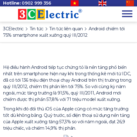
Hotline:
0902 999 356
3CElectric
Tin tức
Tin tức liên quan
Android chiếm tới
75% smartphone xuất xưởng quý III/2012
Hệ điều hành Android tiếp tục chứng tỏ là nền tảng phổ biến
nhất trên smartphone hiện nay khi trong thống kê mới từ IDC,
đã có tới 136 triệu điện thoại chạy Android trên thị trường trong
quý III/2012, chiếm thị phần lên tới 75%. So với cùng kỳ năm
ngoái, mức tăng trưởng là 91,5%, quý III/2011, Android mới
chiếm được thị phần 57,8% với 71 triệu model xuất xưởng.
Trong khi đó đối thủ iOS của Apple cũng có mức tăng trưởng
tốt dù không bằng. Quý trước, số điện thoại sử dụng nền tảng
của Apple xuất xưởng tăng 57,3% so với năm ngoái, đạt 26,9
triệu chiếc, và chiếm 14,9% thị phần.