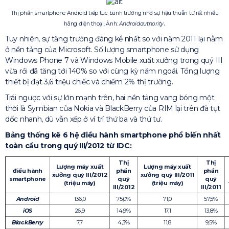
Thị phần smartphone Android tiếp tục bành trướng nhờ sự hậu thuẫn từ rất nhiều
.
hãng điện thoại. Ảnh:
Androidauthority
Tuy nhiên, sự tăng trưởng đáng kể nhất so với năm 2011 lại nằm
ở nền tảng của Microsoft. Số lượng smartphone sử dụng
Windows Phone 7 và Windows Mobile xuất xưởng trong quý III
vừa rồi đã tăng tới 140% so với cùng kỳ năm ngoái. Tổng lượng
thiết bị đạt 3,6 triệu chiếc và chiếm 2% thị trường.
Trái ngược với sự lớn mạnh trên, hai nền tảng vang bóng một
thời là Symbian của Nokia và BlackBerry của RIM lại trên đà tụt
dốc nhanh, dù vẫn xếp ở ví trí thứ ba và thứ tư.
Bảng thống kê 6 hệ điều hành smartphone phổ biến nhất
toàn cầu trong quý III/2012 từ IDC:
Thị
Thị
Lượng máy xuất
Lượng máy xuất
điều hành
phần
phần
xưởng quý III/2012
xưởng quý III/2011
smartphone
quý
quý
(triệu máy)
(triệu máy)
III/2012
III/2011
Android
136,0
75,0%
71,0
57,5%
iOS
26,9
14,9%
17,1
13,8%
BlackBerry
7,7
4,3%
11,8
9,5%