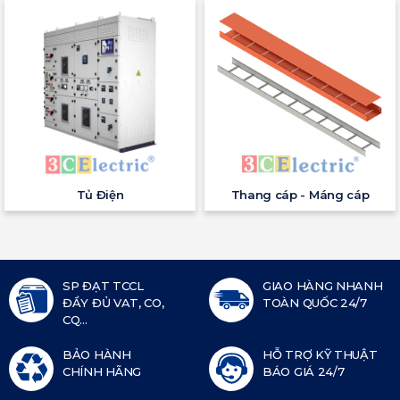
Tủ Điện
Thang cáp - Máng cáp
SP ĐẠT TCCL
GIAO HÀNG NHANH
ĐẦY ĐỦ VAT, CO,
TOÀN QUỐC 24/7
CQ...
BẢO HÀNH
HỖ TRỢ KỸ THUẬT
CHÍNH HÃNG
BÁO GIÁ 24/7