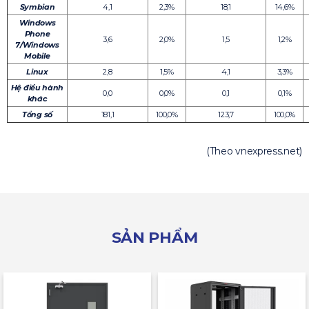
Symbian
4,1
2,3%
18,1
14,6%
Windows
Phone
3,6
2,0%
1,5
1,2%
7/Windows
Mobile
Linux
2,8
1,5%
4,1
3,3%
Hệ điều hành
0,0
0,0%
0,1
0,1%
khác
Tổng số
181,1
100,0%
123,7
100,0%
(Theo vnexpress.net)
SẢN PHẨM