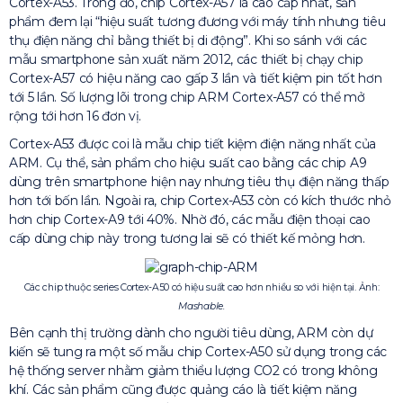
Cortex-A53. Trong đó, chip Cortex-A57 là cao cấp nhất, sản
phẩm đem lại “hiệu suất tương đương với máy tính nhưng tiêu
thụ điện năng chỉ bằng thiết bị di động”. Khi so sánh với các
mẫu smartphone sản xuất năm 2012, các thiết bị chạy chip
Cortex-A57 có hiệu năng cao gấp 3 lần và tiết kiệm pin tốt hơn
tới 5 lần. Số lượng lõi trong chip ARM Cortex-A57 có thể mở
rộng tới hơn 16 đơn vị.
Cortex-A53 được coi là mẫu chip tiết kiệm điện năng nhất của
ARM. Cụ thể, sản phẩm cho hiệu suất cao bằng các chip A9
dùng trên smartphone hiện nay nhưng tiêu thụ điện năng thấp
hơn tới bốn lần. Ngoài ra, chip Cortex-A53 còn có kích thước nhỏ
hơn chip Cortex-A9 tới 40%. Nhờ đó, các mẫu điện thoại cao
cấp dùng chip này trong tương lai sẽ có thiết kế mỏng hơn.
Các chip thuộc series Cortex-A50 có hiệu suất cao hơn nhiều so với hiện tại. Ảnh:
Mashable.
Bên cạnh thị trường dành cho người tiêu dùng, ARM còn dự
kiến sẽ tung ra một số mẫu chip Cortex-A50 sử dụng trong các
hệ thống server nhằm giảm thiểu lượng CO2 có trong không
khí. Các sản phẩm cũng được quảng cáo là tiết kiệm năng