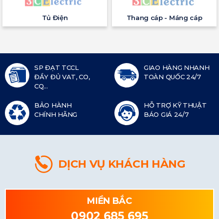
Tủ Điện
Thang cáp - Máng cáp
SP ĐẠT TCCL
GIAO HÀNG NHANH
ĐẦY ĐỦ VAT, CO,
TOÀN QUỐC 24/7
CQ...
BẢO HÀNH
HỖ TRỢ KỸ THUẬT
CHÍNH HÃNG
BÁO GIÁ 24/7
DỊCH VỤ KHÁCH HÀNG
MIỀN BẮC
0902 685 695