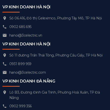
VP KINH DOANH HÀ NỘI
Số 06 A16, Đô thị Geleximco, Phường Tây Mỗ, TP Hà Nội
0902 685 695
hanoi@3celectric.vn
VP KINH DOANH HÀ NỘI
Số 11 đường Trần Thái Tông, Phường Cầu Giấy, TP Hà Nội
0931 899 959
hanoi@3celectric.com
VP KINH DOANH ĐÀ NẴNG
Lô B3, Đường Đinh Gia Trinh, Phường Hoà Xuân, TP Đà
Nẵng
0902 999 356