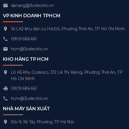
danang@3celectric.vn
VP KINH DOANH TPHCM
16-LK2 khu dân cư Hà Đô, Phường Thới An, TP Hồ Chí Minh
0909 686 661
hcm@3celectric.vn
KHO HÀNG TP HCM
Lô A5 Khu Codesco, 312 Lê Thị Riêng, Phường Thới An, TP
Hồ Chí Minh
0909 686 661
hcm@3celectric.vn
NHÀ MÁY SẢN XUẤT
Đội 9, Xã Tây Phương, TP Hà Nội