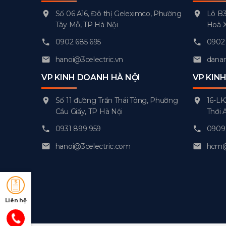
Số 06 A16, Đô thị Geleximco, Phường
Lô B3
Tây Mỗ, TP Hà Nội
Hoà 
0902 685 695
0902 
hanoi@3celectric.vn
danan
VP KINH DOANH HÀ NỘI
VP KIN
Số 11 đường Trần Thái Tông, Phường
16-LK
Cầu Giấy, TP Hà Nội
Thới 
0931 899 959
0909 
hanoi@3celectric.com
hcm@3
Liên hệ