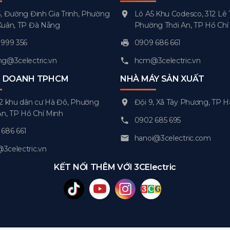
, Đường Đinh Gia Trinh, Phường
Lô A5 Khu Codesco, 312 Lê 
Xuân, TP Đà Nẵng
Phường Thới An, TP Hồ Chí
999 356
0909 686 661
g@3celectric.vn
hcm@3celectric.vn
H DOANH TPHCM
NHÀ MÁY SẢN XUẤT
2 khu dân cư Hà Đô, Phường
Đội 9, Xã Tây Phương, TP H
An, TP Hồ Chí Minh
0902 685 695
686 661
hanoi@3celectric.com
celectric.vn
KẾT NỐI THÊM VỚI 3CElectric