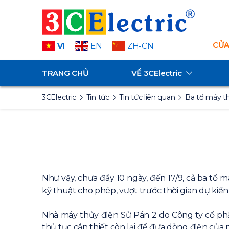
CỬA
VI
EN
ZH-CN
TRANG CHỦ
VỀ
3CElectric
3CElectric
Tin tức
Tin tức liên quan
Ba tổ máy th
Như vậy, chưa đầy 10 ngày, đến 17/9, cả ba tổ
kỹ thuật cho phép, vượt trước thời gian dự kiến
Nhà máy thủy điện Sử Pán 2 do Công ty cổ ph
thủ tục cần thiết còn lại để đưa dòng điện của 