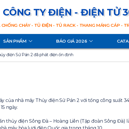
CÔNG TY ĐIỆN - ĐIỆN TỬ 
 CHỐNG CHÁY - TỦ ĐIỆN - TỦ RACK - THANG MÁNG CÁP - 
SẢN PHẨM
BÁO GIÁ 2026
CAT
ủy điện Sử Pán 2 đã phát điện ổn định
 máy của nhà máy Thủy điện Sử Pán 2 với tổng công suất 3
 15 ngày.
ần thủy điện Sông Đà – Hoàng Liên (Tập đoàn Sông Đà) l
nhà máy hòa lưới điện Quốc gia trong tháng 10.