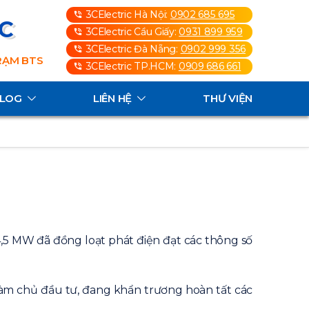
3CElectric Hà Nội:
0902 685 695
3C
3CElectric Cầu Giấy:
0931 899 959
3CElectric Đà Nẵng:
0902 999 356
TRẠM BTS
3CElectric TP.HCM:
0909 686 661
ALOG
LIÊN HỆ
THƯ VIỆN
4,5 MW đã đồng loạt phát điện đạt các thông số
àm chủ đầu tư, đang khẩn trương hoàn tất các