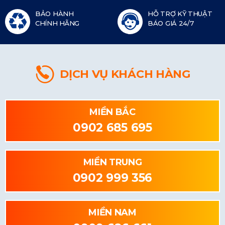
BẢO HÀNH
HỖ TRỢ KỸ THUẬT
CHÍNH HÃNG
BÁO GIÁ 24/7
DỊCH VỤ KHÁCH HÀNG
MIỀN BẮC
0902 685 695
MIỀN TRUNG
0902 999 356
MIỀN NAM