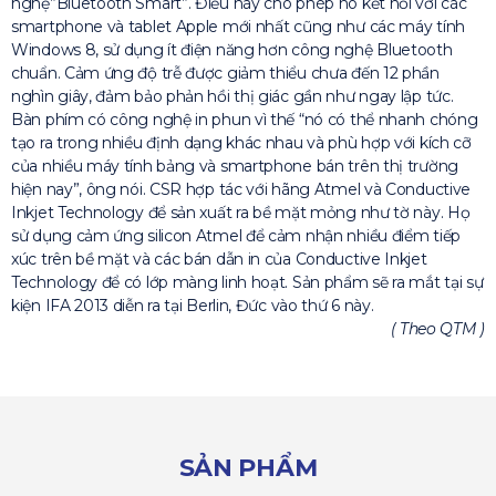
nghệ”Bluetooth Smart”. Điều này cho phép nó kết nối với các
smartphone và tablet Apple mới nhất cũng như các máy tính
Windows 8, sử dụng ít điện năng hơn công nghệ Bluetooth
chuẩn. Cảm ứng độ trễ được giảm thiểu chưa đến 12 phần
nghìn giây, đảm bảo phản hồi thị giác gần như ngay lập tức.
Bàn phím có công nghệ in phun vì thế “nó có thể nhanh chóng
tạo ra trong nhiều định dạng khác nhau và phù hợp với kích cỡ
của nhiều máy tính bảng và smartphone bán trên thị trường
hiện nay”, ông nói. CSR hợp tác với hãng Atmel và Conductive
Inkjet Technology để sản xuất ra bề mặt mỏng như tờ này. Họ
sử dụng cảm ứng silicon Atmel để cảm nhận nhiều điểm tiếp
xúc trên bề mặt và các bán dẫn in của Conductive Inkjet
Technology để có lớp màng linh hoạt. Sản phẩm sẽ ra mắt tại sự
kiện IFA 2013 diễn ra tại Berlin, Đức vào thứ 6 này.
( Theo QTM )
SẢN PHẨM