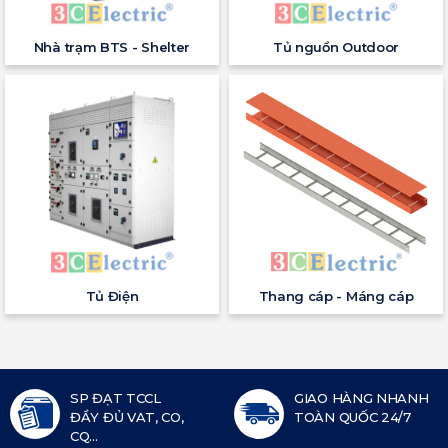
Nhà trạm BTS - Shelter
Tủ nguồn Outdoor
Tủ Điện
Thang cáp - Máng cáp
SP ĐẠT TCCL
GIAO HÀNG NHANH
ĐẦY ĐỦ VAT, CO,
TOÀN QUỐC 24/7
CQ...