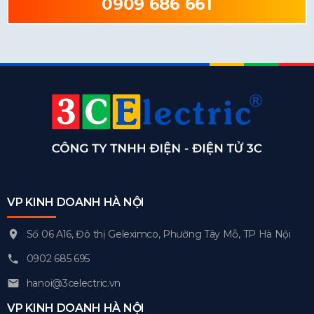
0909 686 661
VP KINH DOANH HÀ NỘI
Số 06 A16, Đô thị Geleximco, Phường Tây Mỗ, TP Hà Nội
0902 685 695
hanoi@3celectric.vn
VP KINH DOANH HÀ NỘI