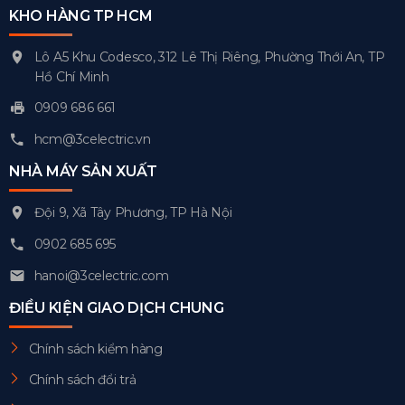
KHO HÀNG TP HCM
Lô A5 Khu Codesco, 312 Lê Thị Riêng, Phường Thới An, TP
Hồ Chí Minh
0909 686 661
hcm@3celectric.vn
NHÀ MÁY SẢN XUẤT
Đội 9, Xã Tây Phương, TP Hà Nội
0902 685 695
hanoi@3celectric.com
ĐIỀU KIỆN GIAO DỊCH CHUNG
Chính sách kiểm hàng
Chính sách đổi trả