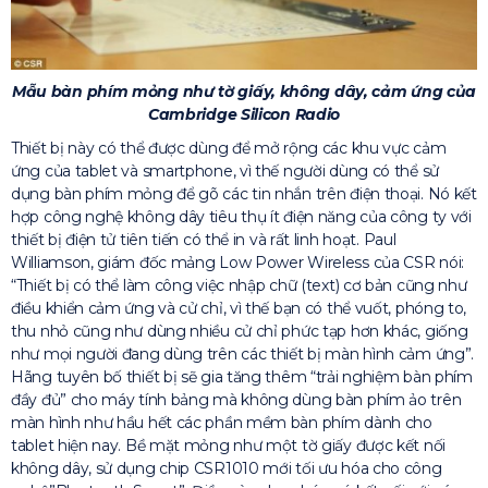
Mẫu bàn phím mỏng như tờ giấy, không dây, cảm ứng của
Cambridge Silicon Radio
Thiết bị này có thể được dùng để mở rộng các khu vực cảm
ứng của tablet và smartphone, vì thế người dùng có thể sử
dụng bàn phím mỏng để gõ các tin nhắn trên điện thoại. Nó kết
hợp công nghệ không dây tiêu thụ ít điện năng của công ty với
thiết bị điện tử tiên tiến có thể in và rất linh hoạt. Paul
Williamson, giám đốc mảng Low Power Wireless của CSR nói:
“Thiết bị có thể làm công việc nhập chữ (text) cơ bản cũng như
điều khiển cảm ứng và cử chỉ, vì thế bạn có thể vuốt, phóng to,
thu nhỏ cũng như dùng nhiều cử chỉ phức tạp hơn khác, giống
như mọi người đang dùng trên các thiết bị màn hình cảm ứng”.
Hãng tuyên bố thiết bị sẽ gia tăng thêm “trải nghiệm bàn phím
đầy đủ” cho máy tính bảng mà không dùng bàn phím ảo trên
màn hình như hầu hết các phần mềm bàn phím dành cho
tablet hiện nay. Bề mặt mỏng như một tờ giấy được kết nối
không dây, sử dụng chip CSR1010 mới tối ưu hóa cho công