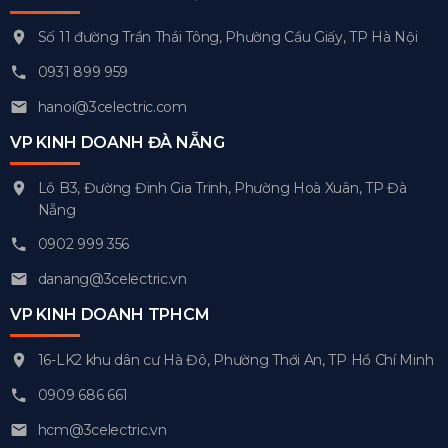
Số 11 đường Trần Thái Tông, Phường Cầu Giấy, TP Hà Nội
0931 899 959
hanoi@3celectric.com
VP KINH DOANH ĐÀ NẴNG
Lô B3, Đường Đinh Gia Trinh, Phường Hoà Xuân, TP Đà
Nẵng
0902 999 356
danang@3celectric.vn
VP KINH DOANH TPHCM
16-LK2 khu dân cư Hà Đô, Phường Thới An, TP Hồ Chí Minh
0909 686 661
hcm@3celectric.vn