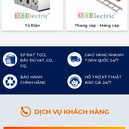
Tủ Điện
Thang cáp - Máng cáp
SP ĐẠT TCCL
GIAO HÀNG NHANH
ĐẦY ĐỦ VAT, CO,
TOÀN QUỐC 24/7
CQ...
BẢO HÀNH
HỖ TRỢ KỸ THUẬT
CHÍNH HÃNG
BÁO GIÁ 24/7
DỊCH VỤ KHÁCH HÀNG