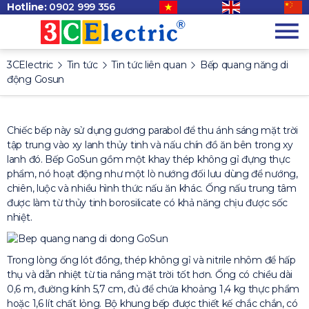
Hotline:
0902 999 356
3CElectric
Tin tức
Tin tức liên quan
Bếp quang năng di
động Gosun
Chiếc bếp này sử dụng gương parabol để thu ánh sáng mặt trời
tập trung vào xy lanh thủy tinh và nấu chín đồ ăn bên trong xy
lanh đó. Bếp GoSun gồm một khay thép không gỉ đựng thực
phẩm, nó hoạt động như một lò nướng đối lưu dùng để nướng,
chiên, luộc và nhiều hình thức nấu ăn khác. Ống nấu trung tâm
được làm từ thủy tinh borosilicate có khả năng chịu được sốc
nhiệt.
Trong lòng ống lót đồng, thép không gỉ và nitrile nhôm để hấp
thụ và dẫn nhiệt từ tia nắng mặt trời tốt hơn. Ống có chiều dài
0,6 m, đường kính 5,7 cm, đủ để chứa khoảng 1,4 kg thực phẩm
hoặc 1,6 lít chất lỏng. Bộ khung bếp được thiết kế chắc chắn, có