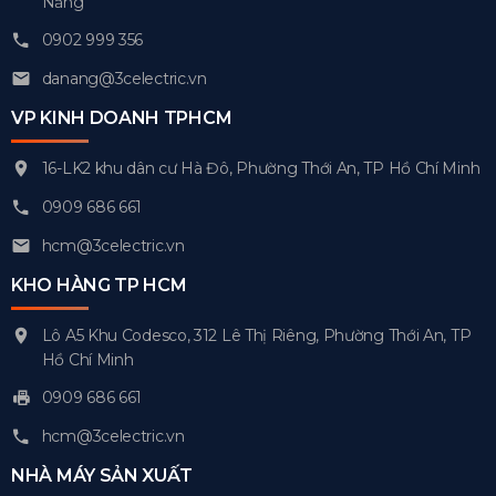
Nẵng
0902 999 356
danang@3celectric.vn
VP KINH DOANH TPHCM
16-LK2 khu dân cư Hà Đô, Phường Thới An, TP Hồ Chí Minh
0909 686 661
hcm@3celectric.vn
KHO HÀNG TP HCM
Lô A5 Khu Codesco, 312 Lê Thị Riêng, Phường Thới An, TP
Hồ Chí Minh
0909 686 661
hcm@3celectric.vn
NHÀ MÁY SẢN XUẤT