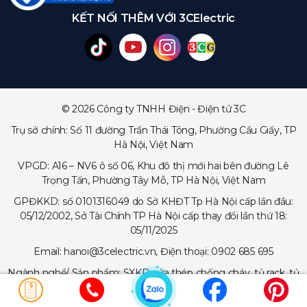
KẾT NỐI THÊM VỚI 3CElectric
© 2026 Công ty TNHH Điện - Điện tử 3C
Trụ sở chính: Số 11 đường Trần Thái Tông, Phường Cầu Giấy, TP
Hà Nội, Việt Nam
VPGD: A16 – NV6 ô số 06, Khu đô thị mới hai bên đường Lê
Trọng Tấn, Phường Tây Mỗ, TP Hà Nội, Việt Nam
GPĐKKD: số 0101316049 do Sở KHĐT Tp Hà Nội cấp lần đầu:
05/12/2002, Sở Tài Chính TP Hà Nội cấp thay đổi lần thứ 18:
05/11/2025
Email: hanoi@3celectric.vn, Điện thoại: 0902 685 695
Ngành nghề/ Sản phẩm: SXKD cửa thép chống cháy, tủ rack, tủ
trạm viễn thông, tủ điện, thang cáp - máng cáp...