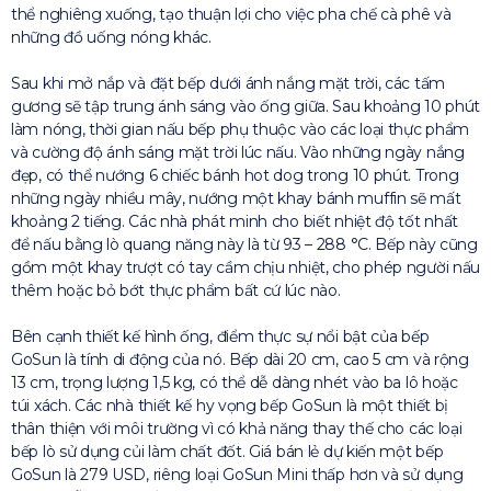
thể nghiêng xuống, tạo thuận lợi cho việc pha chế cà phê và
những đồ uống nóng khác.
Sau khi mở nắp và đặt bếp dưới ánh nắng mặt trời, các tấm
gương sẽ tập trung ánh sáng vào ống giữa. Sau khoảng 10 phút
làm nóng, thời gian nấu bếp phụ thuộc vào các loại thực phẩm
và cường độ ánh sáng mặt trời lúc nấu. Vào những ngày nắng
đẹp, có thể nướng 6 chiếc bánh hot dog trong 10 phút. Trong
những ngày nhiều mây, nướng một khay bánh muffin sẽ mất
khoảng 2 tiếng. Các nhà phát minh cho biết nhiệt độ tốt nhất
để nấu bằng lò quang năng này là từ 93 – 288 °C. Bếp này cũng
gồm một khay trượt có tay cầm chịu nhiệt, cho phép người nấu
thêm hoặc bỏ bớt thực phẩm bất cứ lúc nào.
Bên cạnh thiết kế hình ống, điểm thực sự nổi bật của bếp
GoSun là tính di động của nó. Bếp dài 20 cm, cao 5 cm và rộng
13 cm, trọng lượng 1,5 kg, có thể dễ dàng nhét vào ba lô hoặc
túi xách. Các nhà thiết kế hy vọng bếp GoSun là một thiết bị
thân thiện với môi trường vì có khả năng thay thế cho các loại
bếp lò sử dụng củi làm chất đốt. Giá bán lẻ dự kiến một bếp
GoSun là 279 USD, riêng loại GoSun Mini thấp hơn và sử dụng