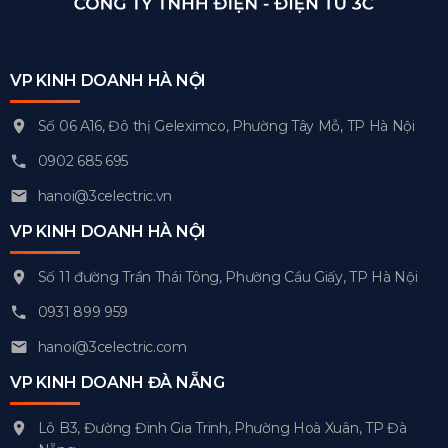
VP KINH DOANH HÀ NỘI
Số 06 A16, Đô thị Geleximco, Phường Tây Mỗ, TP Hà Nội
0902 685 695
hanoi@3celectric.vn
VP KINH DOANH HÀ NỘI
Số 11 đường Trần Thái Tông, Phường Cầu Giấy, TP Hà Nội
0931 899 959
hanoi@3celectric.com
VP KINH DOANH ĐÀ NẴNG
Lô B3, Đường Đinh Gia Trinh, Phường Hoà Xuân, TP Đà