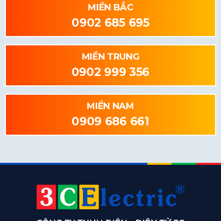
MIỀN BẮC
0902 685 695
MIỀN TRUNG
0902 999 356
MIỀN NAM
0909 686 661