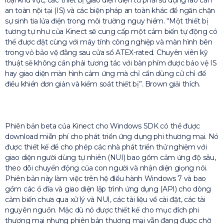
an toàn nội tại (IS) và các biện pháp an toàn khác để ngăn chặn
sự sinh tia lửa điện trong môi trường nguy hiểm. “Một thiết bị
tương tự như của Kinect sẽ cung cấp một cảm biến tự động có
thể được đặt cùng với máy tính công nghiệp và màn hình bên
trong vỏ bảo vệ đằng sau cửa sổ ATEX-rated. Chuyên viên kỹ
thuật sẽ không cần phải tương tác với bàn phím được bảo vệ IS
hay giao diện màn hình cảm ứng mà chỉ cần dùng cử chỉ để
điều khiển đơn giản và kiểm soát thiết bị”. Brown giải thích.
Phiên bản beta của Kinect cho Windows SDK có thể được
download miễn phí cho phát triển ứng dụng phi thương mại. Nó
được thiết kế để cho phép các nhà phát triển thử nghiệm với
giao diện người dùng tự nhiên (NUI) bao gồm cảm ứng độ sâu,
theo dõi chuyển động của con người và nhận diện giọng nói.
Phiên bản này làm việc trên hệ điều hành Windows 7 và bao
gồm các ổ đĩa và giao diện lập trình ứng dụng (API) cho dòng
cảm biến chưa qua xử lý và NUI, các tài liệu về cài đặt, các tài
nguyên nguồn. Mặc dù nó được thiết kế cho mục đích phi
thương mại nhưng phiên bản thương mại vẫn đang được chờ