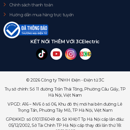
Chính sách thanh toán
Hướng dẫn mua hàng trực tuyến
KẾT NỐI THÊM VỚI 3CElectric
© 2026 Công ty TNHH Điện - Điện tử 3C
Trụ sở chính: Số 11 đường Trần Thái Tông, Phường Cầu Giấy, TP
Hà Nội, Việt Nam
VPGD: A16 – NV6 ô số 06, Khu đô thị mới hai bên đường Lê
Trọng Tấn, Phường Tây Mỗ, TP Hà Nội, Việt Nam
GPĐKKD: số 0101316049 do Sở KHĐT Tp Hà Nội cấp lần đầu:
05/12/2002, Sở Tài Chính TP Hà Nội cấp thay đổi lần thứ 18: