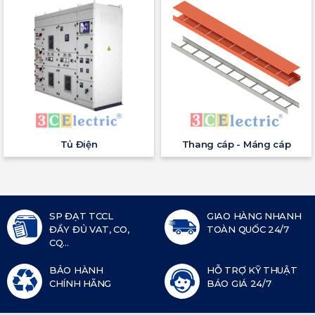
Tủ Điện
Thang cáp - Máng cáp
SP ĐẠT TCCL
GIAO HÀNG NHANH
ĐẦY ĐỦ VAT, CO,
TOÀN QUỐC 24/7
CQ...
BẢO HÀNH
HỖ TRỢ KỸ THUẬT
CHÍNH HÃNG
BÁO GIÁ 24/7