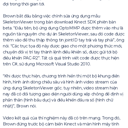
đợi trong thời gian tới.
Brown bắt đầu bằng việc chỉnh sửa ứng dụng mẫu
SkeletonViewer trong bản download Kinect SDK phiên bản
beta. “Đầu tiên, bộ ứng dụng OptoMMP được thêm vào như là
nguồn tài nguyên cho dự án SkeletonViewer, sau đó code được
thêm vào để thu thập thông tin jointID tay trái và tay phải”, ông
nói. “Các trục tọa độ này được giao cho một phương thức mới,
chuyển đổi vị trí tay thành lệnh điều khiển số, được gửi tới bộ
điều khiển PAC-R2”. Tất cả quá trình viết code được thực hiện
trên C#, sử dụng Microsoft Visual Studio 2010.
“Khi được thực hiện, chương trình hiển thị một bộ khung điển
hình, hình ảnh dòng chiều sâu và hình ảnh video stream của
ứng dụng SkeletonViewer gốc. tuy nhiên, video stream hiện
nay đã có đối tượng giao diện người dùng xếp chồng để định vị
phần thân (hình bầu dục) và điều khiển đầu ra số (hình chữ
nhật)”, Brown nói.
Video kết quả của thí nghiệm này đã có trên mạng. Trong đó,
Brown đứng trước bộ cảm biến Kinect và màn hình máy tính