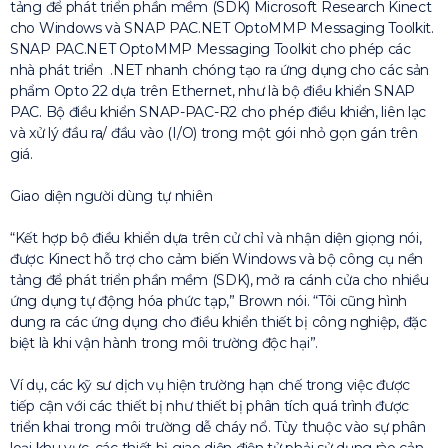
tảng để phát triển phần mềm (SDK) Microsoft Research Kinect
cho Windows và SNAP PAC.NET OptoMMP Messaging Toolkit.
SNAP PAC.NET OptoMMP Messaging Toolkit cho phép các
nhà phát triển .NET nhanh chóng tạo ra ứng dụng cho các sản
phẩm Opto 22 dựa trên Ethernet, như là bộ điều khiển SNAP
PAC. Bộ điều khiển SNAP-PAC-R2 cho phép điều khiển, liên lạc
và xử lý đầu ra/ đầu vào (I/O) trong một gói nhỏ gọn gán trên
giá.
Giao diện người dùng tự nhiên
“Kết hợp bộ điều khiển dựa trên cử chỉ và nhận diện giọng nói,
được Kinect hỗ trợ cho cảm biến Windows và bộ công cụ nền
tảng để phát triển phần mềm (SDK), mở ra cánh cửa cho nhiều
ứng dụng tự động hóa phức tạp,” Brown nói. “Tôi cũng hình
dung ra các ứng dụng cho điều khiển thiết bị công nghiệp, đặc
biệt là khi vận hành trong môi trường độc hại”.
Ví dụ, các kỹ sư dịch vụ hiện trường hạn chế trong việc được
tiếp cận với các thiết bị như thiết bị phân tích quá trình được
triển khai trong môi trường dễ cháy nổ. Tùy thuộc vào sự phân
loại khu vực, các thiết bị giao diện điện tử phải sử dụng rào cản