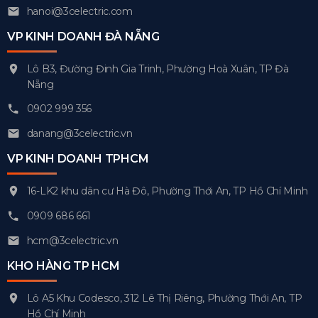
hanoi@3celectric.com
VP KINH DOANH ĐÀ NẴNG
Lô B3, Đường Đinh Gia Trinh, Phường Hoà Xuân, TP Đà
Nẵng
0902 999 356
danang@3celectric.vn
VP KINH DOANH TPHCM
16-LK2 khu dân cư Hà Đô, Phường Thới An, TP Hồ Chí Minh
0909 686 661
hcm@3celectric.vn
KHO HÀNG TP HCM
Lô A5 Khu Codesco, 312 Lê Thị Riêng, Phường Thới An, TP
Hồ Chí Minh