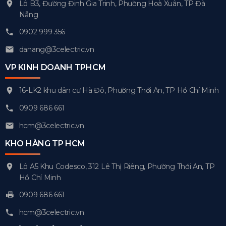
Lô B3, Đường Đinh Gia Trinh, Phường Hoà Xuân, TP Đà
Nẵng
0902 999 356
danang@3celectric.vn
VP KINH DOANH TPHCM
16-LK2 khu dân cư Hà Đô, Phường Thới An, TP Hồ Chí Minh
0909 686 661
hcm@3celectric.vn
KHO HÀNG TP HCM
Lô A5 Khu Codesco, 312 Lê Thị Riêng, Phường Thới An, TP
Hồ Chí Minh
0909 686 661
hcm@3celectric.vn