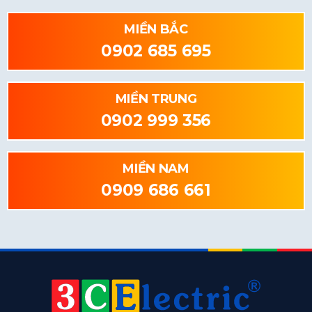
MIỀN BẮC
0902 685 695
MIỀN TRUNG
0902 999 356
MIỀN NAM
0909 686 661