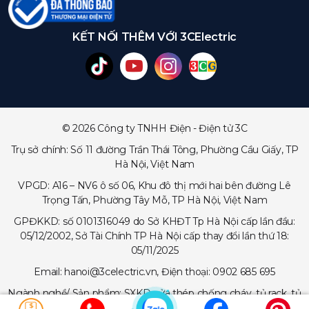
KẾT NỐI THÊM VỚI 3CElectric
© 2026 Công ty TNHH Điện - Điện tử 3C
Trụ sở chính: Số 11 đường Trần Thái Tông, Phường Cầu Giấy, TP
Hà Nội, Việt Nam
VPGD: A16 – NV6 ô số 06, Khu đô thị mới hai bên đường Lê
Trọng Tấn, Phường Tây Mỗ, TP Hà Nội, Việt Nam
GPĐKKD: số 0101316049 do Sở KHĐT Tp Hà Nội cấp lần đầu:
05/12/2002, Sở Tài Chính TP Hà Nội cấp thay đổi lần thứ 18:
05/11/2025
Email: hanoi@3celectric.vn, Điện thoại: 0902 685 695
Ngành nghề/ Sản phẩm: SXKD cửa thép chống cháy, tủ rack, tủ
trạm viễn thông, tủ điện, thang cáp - máng cáp...