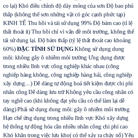
co lại) Khó điều chỉnh độ dày mỏng của sơn Độ bao phủ
thấp (không thể sơn nhửng vật có góc cạnh phức tạp)
KINH TẾ Thu hồi và tái sử dụng 99% Độ bám cao (tỉ lệ
thất thoát ít) Thu hồi chỉ vì vấn đề môi trường, không thể
tái sử dụng lại. Độ bám thấp (tỷ lệ thất thoát cao khoảng
60%)
ĐẶC TÍNH SỬ DỤNG
Không sử dụng dung
môi: không gây ô nhiễm môi trường Ưng dụng được
trong nhiều lĩnh vực công nghiệp khác nhau (công
nghiệp hàng không, công nghiệp hàng hải, công nghiệp
xây dựng…)
Dễ dàng tự động hoá tiết kiệm được chi phí
nhân công
Dễ dàng lưu trữ Không yêu cầu công nhân có
tay nghề cao (khi không đạt yêu cầu có thể làm lại dễ
dàng)
Phải sử dụng dung môi: gây ô nhiễm môi trường
Hạn chế ứng dụng trong nhiều lĩnh vực Khó xây dựng
hệ thống tự động hóa cần nhiều nhân công chi phí cao
Khó khăn trong việc lưu kho( có thể xảy ra cháy nổ)
Yêu