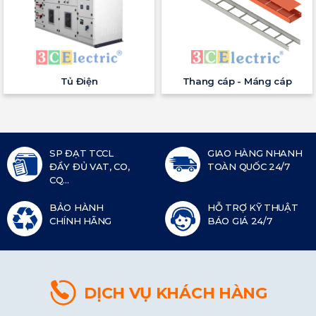
Tủ Điện
Thang cáp - Máng cáp
SP ĐẠT TCCL
GIAO HÀNG NHANH
ĐẦY ĐỦ VAT, CO,
TOÀN QUỐC 24/7
CQ...
BẢO HÀNH
HỖ TRỢ KỸ THUẬT
CHÍNH HÃNG
BÁO GIÁ 24/7
DỊCH VỤ KHÁCH HÀNG