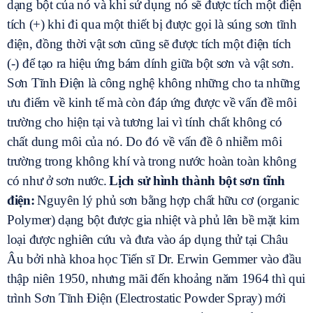
dạng bột của nó và khi sử dụng nó sẽ được tích một điện
tích (+) khi đi qua một thiết bị được gọi là súng sơn tĩnh
điện, đồng thời vật sơn cũng sẽ được tích một điện tích
(-) để tạo ra hiệu ứng bám dính giữa bột sơn và vật sơn.
Sơn Tĩnh Điện là công nghệ không những cho ta những
ưu điểm về kinh tế mà còn đáp ứng được về vấn đề môi
trường cho hiện tại và tương lai vì tính chất không có
chất dung môi của nó. Do đó về vấn đề ô nhiễm môi
trường trong không khí và trong nước hoàn toàn không
có như ở sơn nước.
Lịch sử hình thành bột sơn tĩnh
điện:
Nguyên lý phủ sơn bằng hợp chất hữu cơ (organic
Polymer) dạng bột được gia nhiệt và phủ lên bề mặt kim
loại được nghiên cứu và đưa vào áp dụng thử tại Châu
Âu bởi nhà khoa học Tiến sĩ Dr. Erwin Gemmer vào đầu
thập niên 1950, nhưng mãi đến khoảng năm 1964 thì qui
trình Sơn Tĩnh Điện (Electrostatic Powder Spray) mới