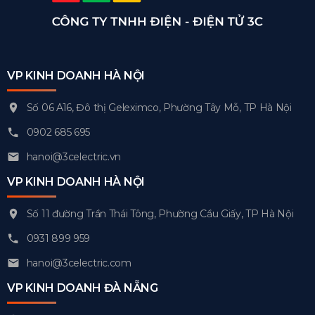
VP KINH DOANH HÀ NỘI
Số 06 A16, Đô thị Geleximco, Phường Tây Mỗ, TP Hà Nội
0902 685 695
hanoi@3celectric.vn
VP KINH DOANH HÀ NỘI
Số 11 đường Trần Thái Tông, Phường Cầu Giấy, TP Hà Nội
0931 899 959
hanoi@3celectric.com
VP KINH DOANH ĐÀ NẴNG