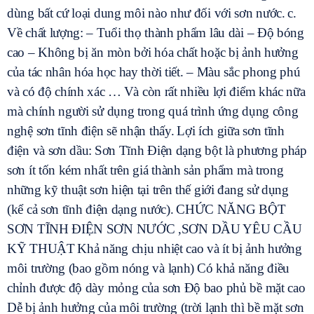
dùng bất cứ loại dung môi nào như đối với sơn nước.
c.
Về chất lượng: – Tuổi thọ thành phẩm lâu dài – Độ bóng
cao – Không bị ăn mòn bởi hóa chất hoặc bị ảnh hưởng
của tác nhân hóa học hay thời tiết. – Màu sắc phong phú
và có độ chính xác …
Và còn rất nhiều lợi điểm khác nữa
mà chính người sử dụng trong quá trình ứng dụng công
nghệ sơn tĩnh điện sẽ nhận thấy.
Lợi ích giữa sơn tĩnh
điện và sơn dầu:
Sơn Tĩnh Điện dạng bột là phương pháp
sơn ít tốn kém nhất trên giá thành sản phẩm mà trong
những kỹ thuật sơn hiện tại trên thế giới đang sử dụng
(kể cả sơn tĩnh điện dạng nước).
CHỨC NĂNG BỘT
SƠN TĨNH ĐIỆN SƠN NƯỚC ,SƠN DẦU YÊU CẦU
KỸ THUẬT
Khả năng chịu nhiệt cao và ít bị ảnh hưởng
môi trường (bao gồm nóng và lạnh)
Có khả năng điều
chỉnh được độ dày mỏng của sơn Độ bao phủ bề mặt cao
Dễ bị ảnh hưởng của môi trường (trời lạnh thì bề mặt sơn