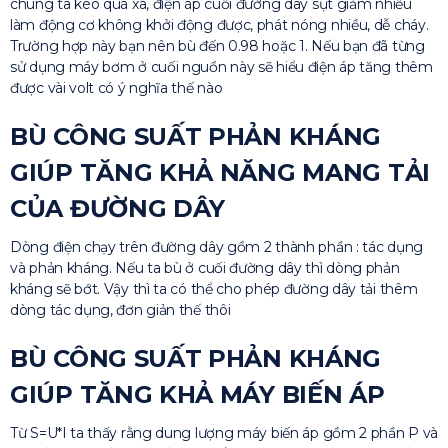
chúng ta kéo quá xa, điện áp cuối đường dây sụt giảm nhiều
làm động cơ không khởi động được, phát nóng nhiều, dễ cháy.
Trường hợp này bạn nên bù đến 0.98 hoặc 1. Nếu bạn đã từng
sử dụng máy bơm ở cuối nguồn này sẽ hiểu điện áp tăng thêm
được vài volt có ý nghĩa thế nào
BÙ CÔNG SUẤT PHẢN KHÁNG
GIÚP TĂNG KHẢ NĂNG MANG TẢI
CỦA ĐƯỜNG DÂY
Dòng điện chạy trên đường dây gồm 2 thành phần : tác dụng
và phản kháng. Nếu ta bù ở cuối đường dây thì dòng phản
kháng sẽ bớt. Vậy thì ta có thể cho phép đường dây tải thêm
dòng tác dụng, đơn giản thế thôi
BÙ CÔNG SUẤT PHẢN KHÁNG
GIÚP TĂNG KHẢ MÁY BIẾN ÁP
Từ S=U*I ta thấy rằng dung lượng máy biến áp gồm 2 phần P và