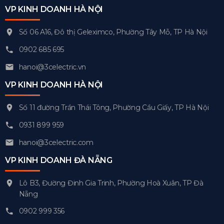
VP KINH DOANH HÀ NỘI
Số 06 A16, Đô thị Geleximco, Phường Tây Mỗ, TP Hà Nội
0902 685 695
hanoi@3celectric.vn
VP KINH DOANH HÀ NỘI
Số 11 đường Trần Thái Tông, Phường Cầu Giấy, TP Hà Nội
0931 899 959
hanoi@3celectric.com
VP KINH DOANH ĐÀ NẴNG
Lô B3, Đường Đinh Gia Trinh, Phường Hoà Xuân, TP Đà
Nẵng
0902 999 356