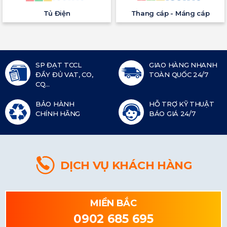
Tủ Điện
Thang cáp - Máng cáp
SP ĐẠT TCCL
GIAO HÀNG NHANH
ĐẦY ĐỦ VAT, CO,
TOÀN QUỐC 24/7
CQ...
BẢO HÀNH
HỖ TRỢ KỸ THUẬT
CHÍNH HÃNG
BÁO GIÁ 24/7
DỊCH VỤ KHÁCH HÀNG
MIỀN BẮC
0902 685 695