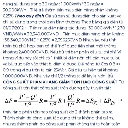
năng sử dụng trong 30 ngày : 1,000kWh * 30 ngày =
30,000kWh – Tỉ lệ trả thêm tiền mua điện năng phản kháng :
6.25%
Theo quy định
Giả sử bạn sử dụng điện cho sản xuất và
chỉ sử dụng trong thời gian bình thường. Theo bảng giá điện từ
01/07/2012 : – Tiền mua điện năng tác dụng : 30,000kWh * 1,278
VND/kWh = 38,340,000VND – Tiền mua điện năng phản kháng
: 38,340,000VND * 6.25% = 2,396,250VND Như vậy, nếu tính
toán bù phù hợp, bạn có thể “né” được tiền phạt mỗi tháng
khoảng 2,400,000VND. Nếu bù thì bạn phản đầu tư chi phí. Vì
trong ví dụ này tôi chỉ có 1 thiết bị điện nên chỉ cần mua tụ bù
và bù trực tiếp vào thiết bị điện là được. Để nâng từ Cos 0.8 =>
0.9 trong ví dụ trên ta cần 25kVar. Giá đầu tư hiện tại khoảng
1,000,000VND. Như vậy chỉ 1/2 tháng ta đã lấy lại vốn.
BÙ
CÔNG SUẤT PHẢN KHÁNG GIẢM TỔN HAO CÔNG SUẤT
Từ
công suất tổn thất công suất trên đường dây truyền tải :
Ta
thấy rằng phần tổn hao công suất do 2 thành phần tạo ra.
Thành phần do công suất tác dụng thì ta không thể giảm,
nhưng thành phần do công suất phản kháng thì ta hoàn toàn