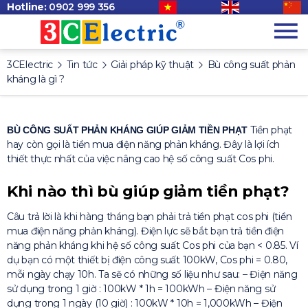
Hotline:
0902 999 356
3CElectric
Tin tức
Giải pháp kỹ thuật
Bù công suất phản
kháng là gì ?
Tiền phạt
BÙ CÔNG SUẤT PHẢN KHÁNG GIÚP GIẢM TIỀN PHẠT
hay còn gọi là tiền mua điện năng phản kháng. Đây là lợi ích
thiết thực nhất của việc nâng cao hệ số công suất Cos phi.
Khi nào thì bù giúp giảm tiền phạt?
Câu trả lời là khi hàng tháng bạn phải trả tiền phạt cos phi (tiền
mua điện năng phản kháng). Điện lực sẽ bắt bạn trả tiền điện
năng phản kháng khi hệ số công suất Cos phi của bạn < 0.85. Ví
dụ bạn có một thiết bị điện công suất 100kW, Cos phi = 0.80,
mỗi ngày chạy 10h. Ta sẽ có những số liệu như sau: – Điện năng
sử dụng trong 1 giờ : 100kW * 1h = 100kWh – Điện năng sử
dụng trong 1 ngày (10 giờ) : 100kW * 10h = 1,000kWh – Điện