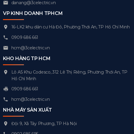
danang@3celectric.vn
VP KINH DOANH TPHCM
16-LK2 khu dân cư Hà Đô, Phường Thới An, TP Hồ Chí Minh
0909 686 661
hcm@3celectric.vn
KHO HÀNG TP HCM
Lô A5 Khu Codesco, 312 Lê Thị Riêng, Phường Thới An, TP
Hồ Chí Minh
0909 686 661
hcm@3celectric.vn
NHÀ MÁY SẢN XUẤT
Đội 9, Xã Tây Phương, TP Hà Nội