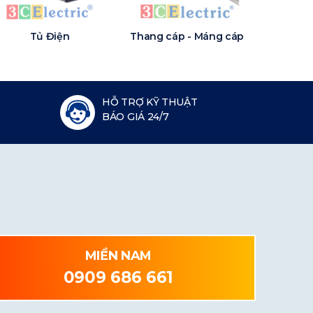
Tủ Điện
Thang cáp - Máng cáp
HỖ TRỢ KỸ THUẬT
BÁO GIÁ 24/7
MIỀN NAM
0909 686 661