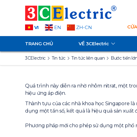
CỬA
VI
EN
ZH-CN
TRANG CHỦ
VỀ
3CElectric
3CElectric
Tin tức
Tin tức liên quan
Bước tiến l
Quá trình này diễn ra nhờ nhôm nitrat, một tro
hiệu ứng áp điện.
Thành tựu của các nhà khoa học Singapore là mộ
dụng một tần số, kết quả là hiệu quả sản xuất 
Phương pháp mới cho phép sử dụng một phổ rộng