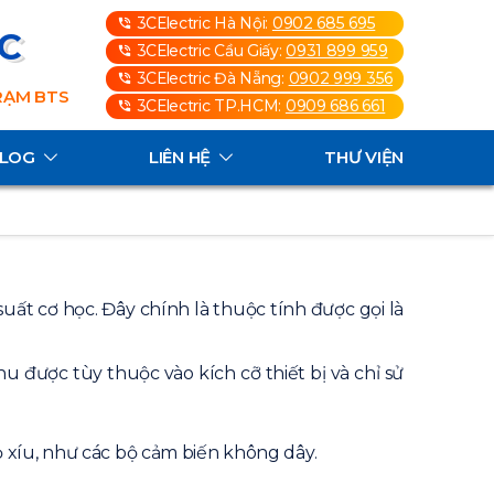
3CElectric Hà Nội:
0902 685 695
3C
3CElectric Cầu Giấy:
0931 899 959
3CElectric Đà Nẵng:
0902 999 356
TRẠM BTS
3CElectric TP.HCM:
0909 686 661
ALOG
LIÊN HỆ
THƯ VIỆN
uất cơ học. Đây chính là thuộc tính được gọi là
u được tùy thuộc vào kích cỡ thiết bị và chỉ sử
 xíu, như các bộ cảm biến không dây.