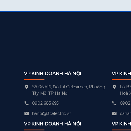
VP KINH DOANH HÀ NỘI
VP KIN
Số 06 A16, Đô thị Geleximco, Phường
Lô B3
Tây Mỗ, TP Hà Nội
Hoà 
0902 685 695
0902 
hanoi@3celectric.vn
danan
VP KINH DOANH HÀ NỘI
VP KIN