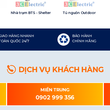
Nhà trạm BTS - Shelter
Tủ nguồn Outdoor
GIAO HÀNG NHANH
BẢO HÀNH
TOÀN QUỐC 24/7
CHÍNH HÃNG
DỊCH VỤ KHÁCH HÀNG
MIỀN TRUNG
0902 999 356