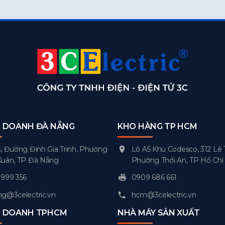
H DOANH ĐÀ NẴNG
KHO HÀNG TP HCM
, Đường Đinh Gia Trinh, Phường
Lô A5 Khu Codesco, 312 Lê 
Xuân, TP Đà Nẵng
Phường Thới An, TP Hồ Chí
999 356
0909 686 661
g@3celectric.vn
hcm@3celectric.vn
H DOANH TPHCM
NHÀ MÁY SẢN XUẤT