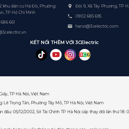
2 khu dân cư Hà Đô, Phường
Đội 9, Xã Tây Phương, TP H
An, TP Hồ Chí Minh
0902 685 695
686 661
hanoi@3celectric.com
celectric.vn
KẾT NỐI THÊM VỚI 3CElectric
Giấy, TP Hà Nội, Việt Nam
ng Lê Trọng Tấn, Phường Tây Mỗ, TP Hà Nội, Việt Nam
ầu: 05/12/2002, Sở Tài Chính TP Hà Nội cấp thay đổi lần thứ 18: 0