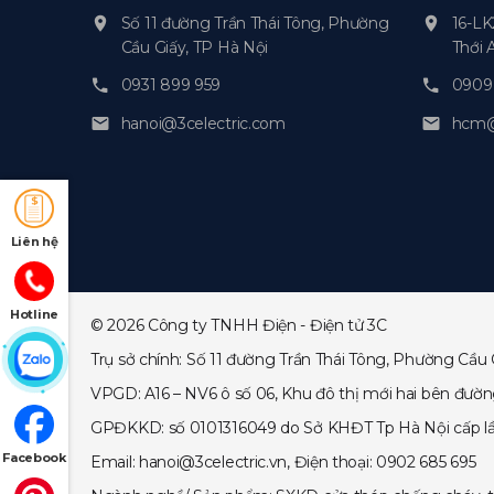
Số 11 đường Trần Thái Tông, Phường
16-LK
Cầu Giấy, TP Hà Nội
Thới 
0931 899 959
0909 
hanoi@3celectric.com
hcm@3
Liên hệ
Hotline
© 2026 Công ty TNHH Điện - Điện tử 3C
Trụ sở chính: Số 11 đường Trần Thái Tông, Phường Cầu 
VPGD: A16 – NV6 ô số 06, Khu đô thị mới hai bên đườ
GPĐKKD: số 0101316049 do Sở KHĐT Tp Hà Nội cấp lần đ
Facebook
Email: hanoi@3celectric.vn, Điện thoại: 0902 685 695