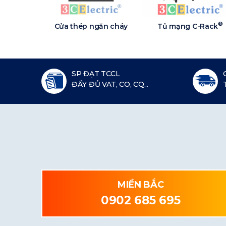
®
Cửa thép ngăn cháy
Tủ mạng C-Rack
SP ĐẠT TCCL
ĐẦY ĐỦ VAT, CO, CQ...
MIỀN BẮC
0902 685 695