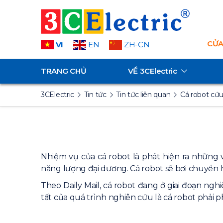
CỬA
VI
EN
ZH-CN
TRANG CHỦ
VỀ
3CElectric
3CElectric
Tin tức
Tin tức liên quan
Cá robot cứu
Nhiệm vụ của cá robot là phát hiện ra những
năng lượng đại dương. Cá robot sẽ bơi chuyển h
Theo Daily Mail, cá robot đang ở giai đoạn nghi
tất của quá trình nghiên cứu là cá robot phải ph