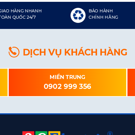
GIAO HÀNG NHANH
BẢO HÀNH
TOÀN QUỐC 24/7
CHÍNH HÃNG
DỊCH VỤ KHÁCH HÀNG
MIỀN TRUNG
0902 999 356