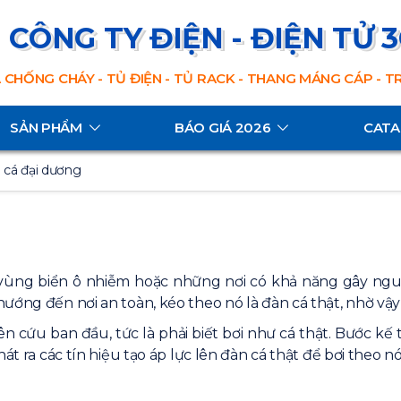
CÔNG TY ĐIỆN - ĐIỆN TỬ 
 CHỐNG CHÁY - TỦ ĐIỆN - TỦ RACK - THANG MÁNG CÁP - 
SẢN PHẨM
BÁO GIÁ 2026
CAT
 cá đại dương
 vùng biển ô nhiễm hoặc những nơi có khả năng gây ngu
ướng đến nơi an toàn, kéo theo nó là đàn cá thật, nhờ vậy
ên cứu ban đầu, tức là phải biết bơi như cá thật. Bước kế
át ra các tín hiệu tạo áp lực lên đàn cá thật để bơi theo nó