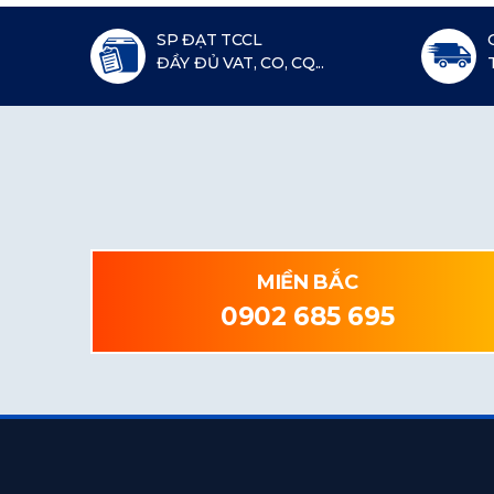
SP ĐẠT TCCL
ĐẦY ĐỦ VAT, CO, CQ...
MIỀN BẮC
0902 685 695