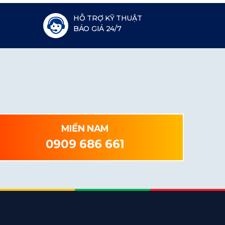
HỖ TRỢ KỸ THUẬT
BÁO GIÁ 24/7
MIỀN NAM
0909 686 661