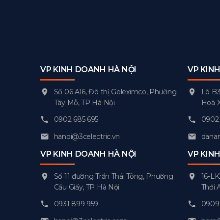
VP KINH DOANH HÀ NỘI
VP KIN
Số 06 A16, Đô thị Geleximco, Phường
Lô B3
Tây Mỗ, TP Hà Nội
Hoà 
0902 685 695
0902 
hanoi@3celectric.vn
danan
VP KINH DOANH HÀ NỘI
VP KIN
Số 11 đường Trần Thái Tông, Phường
16-LK
Cầu Giấy, TP Hà Nội
Thới 
0931 899 959
0909 