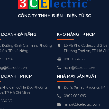
H DOANH ĐÀ NẴNG
KHO HÀNG TP HCM
, Đường Đinh Gia Trinh, Phường
Lô A5 Khu Codesco, 312 Lê 
Xuân, TP Đà Nẵng
Phường Thới An, TP Hồ Chí
999 356
0909 686 661
g@3celectric.vn
hcm@3celectric.vn
H DOANH TPHCM
NHÀ MÁY SẢN XUẤT
2 khu dân cư Hà Đô, Phường
Đội 9, Xã Tây Phương, TP H
An, TP Hồ Chí Minh
0902 685 695
686 661
hanoi@3celectric.com