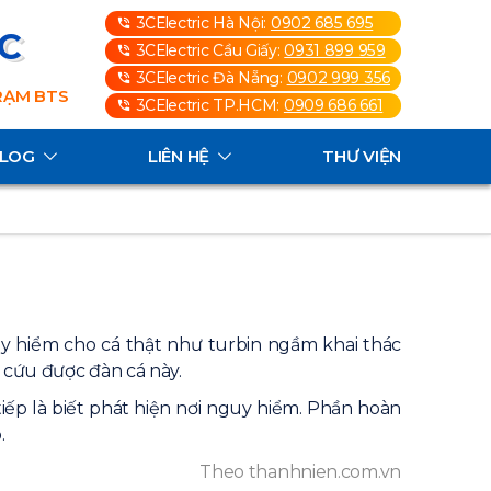
3CElectric Hà Nội:
0902 685 695
3C
3CElectric Cầu Giấy:
0931 899 959
3CElectric Đà Nẵng:
0902 999 356
TRẠM BTS
3CElectric TP.HCM:
0909 686 661
ALOG
LIÊN HỆ
THƯ VIỆN
y hiểm cho cá thật như turbin ngầm khai thác
 cứu được đàn cá này.
 tiếp là biết phát hiện nơi nguy hiểm. Phần hoàn
.
Theo thanhnien.com.vn