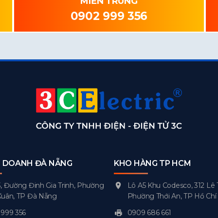
MIỀN TRUNG
0902 999 356
H DOANH ĐÀ NẴNG
KHO HÀNG TP HCM
, Đường Đinh Gia Trinh, Phường
Lô A5 Khu Codesco, 312 Lê 
Xuân, TP Đà Nẵng
Phường Thới An, TP Hồ Chí
999 356
0909 686 661