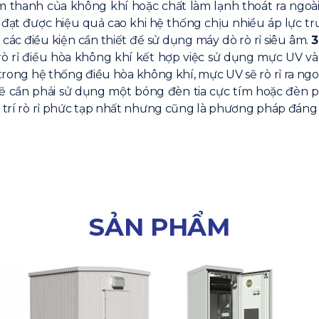
m thanh của không khí hoặc chất làm lạnh thoát ra ngo
 đạt được hiệu quả cao khi hệ thống chịu nhiều áp lực trướ
 các điều kiện cần thiết để sử dụng máy dò rò rỉ siêu âm.
3
rò rỉ điều hòa không khí kết hợp việc sử dụng mực UV v
ó trong hệ thống điều hòa không khí, mực UV sẽ rò rỉ ra ng
ẽ cần phải sử dụng một bóng đèn tia cực tím hoặc đèn 
vị trí rò rỉ phức tạp nhất nhưng cũng là phương pháp đán
SẢN PHẨM