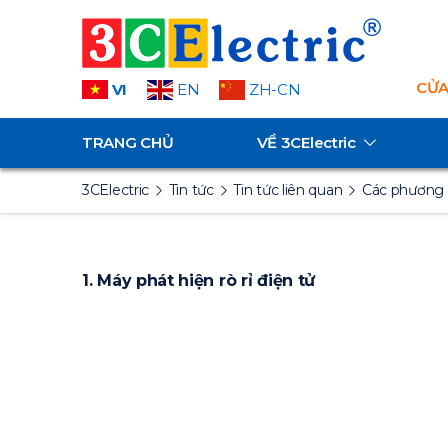
CỬA
VI
EN
ZH-CN
TRANG CHỦ
VỀ
3CElectric
3CElectric
Tin tức
Tin tức liên quan
Các phương ph
1. Máy phát hiện rò
r
ỉ
điện tử