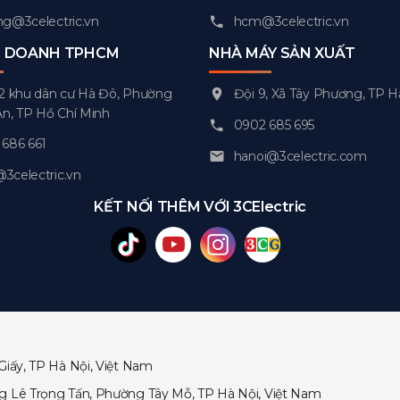
g@3celectric.vn
hcm@3celectric.vn
H DOANH TPHCM
NHÀ MÁY SẢN XUẤT
2 khu dân cư Hà Đô, Phường
Đội 9, Xã Tây Phương, TP H
An, TP Hồ Chí Minh
0902 685 695
686 661
hanoi@3celectric.com
celectric.vn
KẾT NỐI THÊM VỚI 3CElectric
Giấy, TP Hà Nội, Việt Nam
ng Lê Trọng Tấn, Phường Tây Mỗ, TP Hà Nội, Việt Nam