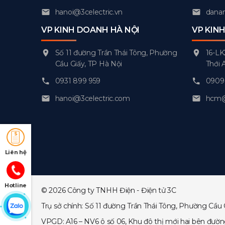
hanoi@3celectric.vn
danan
VP KINH DOANH HÀ NỘI
VP KIN
Số 11 đường Trần Thái Tông, Phường
16-LK
Cầu Giấy, TP Hà Nội
Thới 
0931 899 959
0909 
hanoi@3celectric.com
hcm@3
Liên hệ
Hotline
© 2026 Công ty TNHH Điện - Điện tử 3C
Trụ sở chính: Số 11 đường Trần Thái Tông, Phường Cầu 
VPGD: A16 – NV6 ô số 06, Khu đô thị mới hai bên đườ