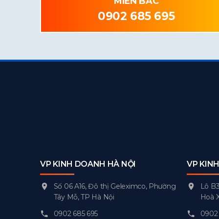
MIỀN BẮC
0902 685 695
VP KINH DOANH HÀ NỘI
VP KIN
Số 06 A16, Đô thị Geleximco, Phường
Lô B3
Tây Mỗ, TP Hà Nội
Hoà 
0902 685 695
0902 