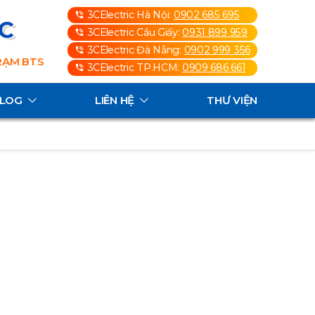
3CElectric Hà Nội:
0902 685 695
3C
3CElectric Cầu Giấy:
0931 899 959
3CElectric Đà Nẵng:
0902 999 356
TRẠM BTS
3CElectric TP.HCM:
0909 686 661
ALOG
LIÊN HỆ
THƯ VIỆN