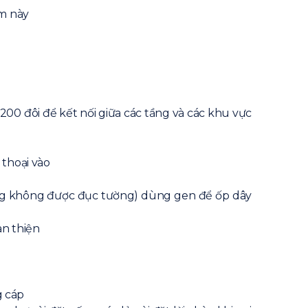
óm này
,200 đôi để kết nối giữa các tầng và các khu vực
thoại vào
ng không được đục tường) dùng gen để ốp dây
àn thiện
g cáp