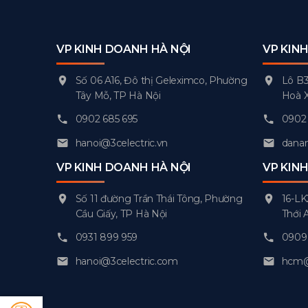
VP KINH DOANH HÀ NỘI
VP KIN
Số 06 A16, Đô thị Geleximco, Phường
Lô B3
Tây Mỗ, TP Hà Nội
Hoà 
0902 685 695
0902 
hanoi@3celectric.vn
danan
VP KINH DOANH HÀ NỘI
VP KIN
Số 11 đường Trần Thái Tông, Phường
16-LK
Cầu Giấy, TP Hà Nội
Thới 
0931 899 959
0909 
hanoi@3celectric.com
hcm@3