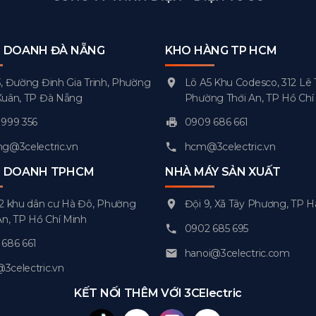
H DOANH ĐÀ NẴNG
KHO HÀNG TP HCM
, Đường Đinh Gia Trinh, Phường
Lô A5 Khu Codesco, 312 Lê 
Xuân, TP Đà Nẵng
Phường Thới An, TP Hồ Chí
999 356
0909 686 661
g@3celectric.vn
hcm@3celectric.vn
H DOANH TPHCM
NHÀ MÁY SẢN XUẤT
2 khu dân cư Hà Đô, Phường
Đội 9, Xã Tây Phương, TP H
An, TP Hồ Chí Minh
0902 685 695
686 661
hanoi@3celectric.com
celectric.vn
KẾT NỐI THÊM VỚI 3CElectric