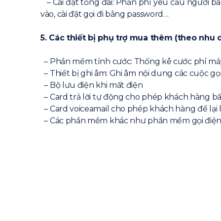
– Cài đặt tổng đài: Phần phí yêu cầu người bán
vào, cài đặt gọi đi bằng password…
5. Các thiết bị phụ trợ mua thêm (theo nhu 
– Phần mềm tính cước: Thống kê cước phí má
– Thiết bị ghi âm: Ghi âm nội dung các cuộc gọ
– Bộ lưu điện khi mất điện
– Card trả lời tự động cho phép khách hàng bấ
– Card voiceamail cho phép khách hàng để lại lờ
– Các phần mềm khác như phần mềm gọi điện