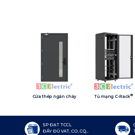
®
Cửa thép ngăn cháy
Tủ mạng C-Rack
SP ĐẠT TCCL
ĐẦY ĐỦ VAT, CO, CQ...