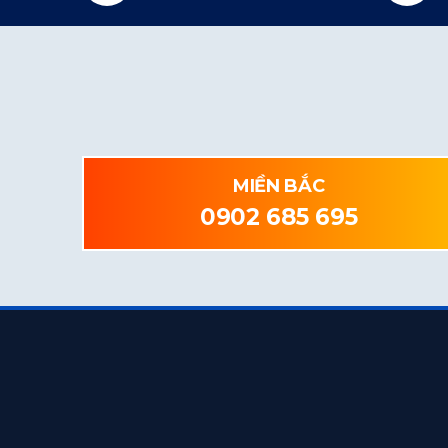
MIỀN BẮC
0902 685 695