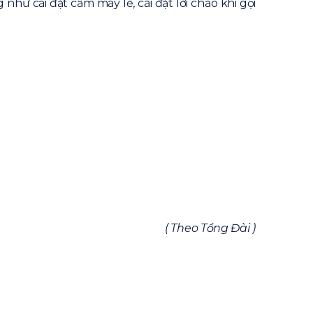
hư cài đặt cấm máy lẻ, cài đặt lời chào khi gọi
( Theo Tổng Đài )