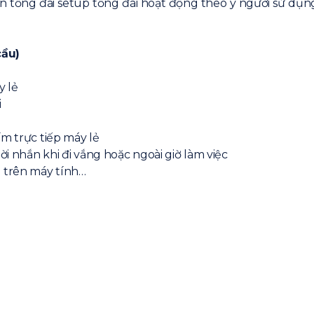
 tổng đài setup tổng đài hoạt động theo ý người sử dụng n
cầu)
y lẻ
i
m trực tiếp máy lẻ
i nhắn khi đi vắng hoặc ngoài giờ làm việc
 trên máy tính…