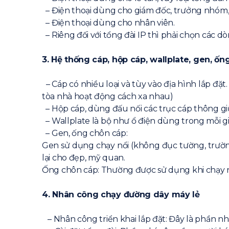
– Điện thoại dùng cho giám đốc, trưởng nhóm,
– Điện thoại dùng cho nhân viên.
– Riêng đối với tổng đài IP thì phải chọn các d
3. Hệ thống cáp, hộp cáp, wallplate, gen, ố
– Cáp có nhiều loại và tùy vào địa hình lắp đặt
tòa nhà hoạt động cách xa nhau)
– Hộp cáp, dùng đấu nối các trục cáp thông giữ
– Wallplate là bộ như ổ điện dùng trong mỗi 
– Gen, ống chôn cáp:
Gen sử dụng chạy nổi (không đục tường, trư
lại cho đẹp, mỹ quan.
Ống chôn cáp: Thường được sử dụng khi chạy ng
4. Nhân công chạy đường dây máy lẻ
– Nhân công triển khai lắp đặt: Đây là phần nh