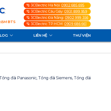
3CElectric Hà Nội:
0902 685 695
3C
3CElectric Cầu Giấy:
0931 899 959
3CElectric Đà Nẵng:
0902 999 356
TRẠM BTS
3CElectric TP.HCM:
0909 686 661
ALOG
LIÊN HỆ
THƯ VIỆN
Tổng đài Panasonic, Tổng đài Siemens, Tổng đài