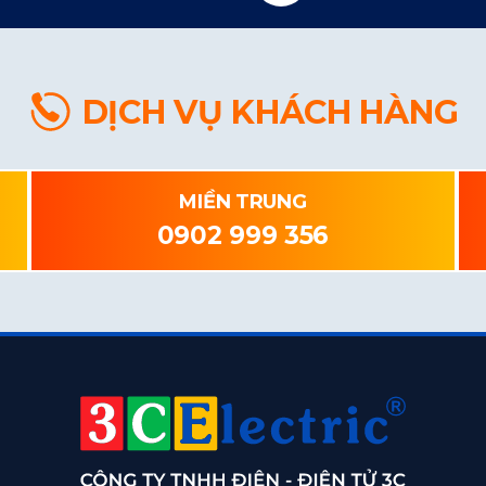
DỊCH VỤ KHÁCH HÀNG
MIỀN TRUNG
0902 999 356