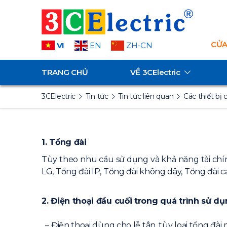
CỬA
VI
EN
ZH-CN
TRANG CHỦ
VỀ
3CElectric
3CElectric
Tin tức
Tin tức liên quan
Các thiết bị 
1. Tổng đài
Tùy theo nhu cầu sử dụng và khả năng tài chín
LG, Tổng đài IP, Tổng đài không dây, Tổng đài 
2. Điện thoại đầu cuối trong quá trình sử d
– Điện thoại dùng cho lễ tân, tùy loại tổng đài