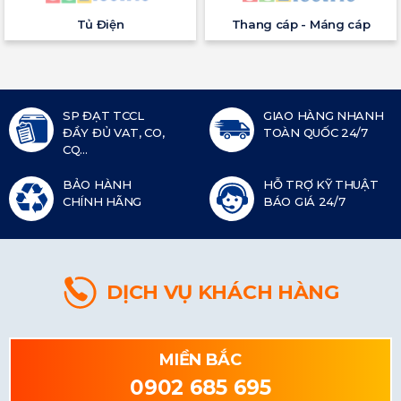
Tủ Điện
Thang cáp - Máng cáp
SP ĐẠT TCCL
GIAO HÀNG NHANH
ĐẦY ĐỦ VAT, CO,
TOÀN QUỐC 24/7
CQ...
BẢO HÀNH
HỖ TRỢ KỸ THUẬT
CHÍNH HÃNG
BÁO GIÁ 24/7
DỊCH VỤ KHÁCH HÀNG
MIỀN BẮC
0902 685 695