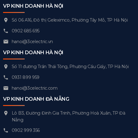
VP KINH DOANH HÀ NỘI
Số 06 A16, Đô thị Geleximco, Phường Tây Mỗ, TP Hà Nội
0902 685 695
hanoi@3celectric.vn
VP KINH DOANH HÀ NỘI
Số 11 đường Trần Thái Tông, Phường Cầu Giấy, TP Hà Nội
0931 899 959
hanoi@3celectric.com
VP KINH DOANH ĐÀ NẴNG
Lô B3, Đường Đinh Gia Trinh, Phường Hoà Xuân, TP Đà
Nẵng
0902 999 356