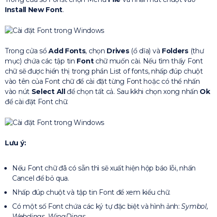
Install New Font
.
Trong cửa sổ
Add Fonts
, chọn
Drives
(ổ dĩa) và
Folders
(thư
mục) chứa các tập tin
Font
chữ muốn cài. Nếu tìm thấy Font
chữ sẽ được hiển thị trong phần List of fonts, nhấp đúp chuột
vào tên của Font chữ để cài đặt từng Font hoặc có thể nhấn
vào nút
Select All
để chọn tất cả. Sau kkhi chọn xong nhấn
Ok
để cài đặt Font chữ.
Lưu ý:
Nếu Font chữ đã có sẵn thì sẽ xuất hiện hộp báo lỗi, nhấn
Cancel để bỏ qua.
Nhấp đúp chuột và tập tin Font để xem kiểu chữ.
Có một số Font chứa các ký tự đặc biệt và hình ảnh:
Symbol,
Webdings, WingDings
,..