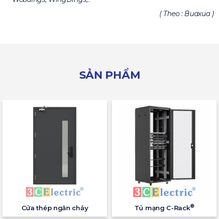
( Theo : Buaxua )
SẢN PHẨM
®
Cửa thép ngăn cháy
Tủ mạng C-Rack