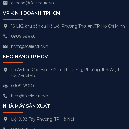
danang@3celectric.vn
VP KINH DOANH TPHCM
16-LK2 khu dân cư Hà Đô, Phường Thới An, TP Hồ Chí Minh
0909 686 661
hcm@3celectric.vn
KHO HÀNG TP HCM
Lô A5 Khu Codesco, 312 Lê Thị Riêng, Phường Thới An, TP
Hồ Chí Minh
0909 686 661
hcm@3celectric.vn
NHÀ MÁY SẢN XUẤT
Đội 9, Xã Tây Phương, TP Hà Nội