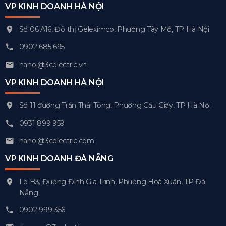
VP KINH DOANH HÀ NỘI
Số 06 A16, Đô thị Geleximco, Phường Tây Mỗ, TP Hà Nội
0902 685 695
hanoi@3celectric.vn
VP KINH DOANH HÀ NỘI
Số 11 đường Trần Thái Tông, Phường Cầu Giấy, TP Hà Nội
0931 899 959
hanoi@3celectric.com
VP KINH DOANH ĐÀ NẴNG
Lô B3, Đường Đinh Gia Trinh, Phường Hoà Xuân, TP Đà
Nẵng
0902 999 356