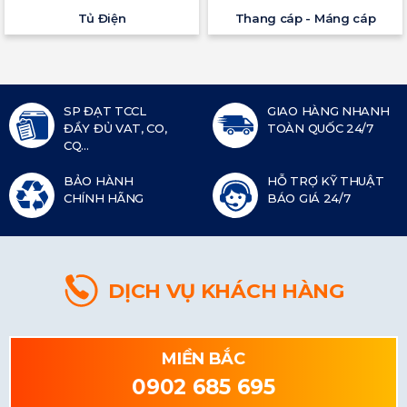
Tủ Điện
Thang cáp - Máng cáp
SP ĐẠT TCCL
GIAO HÀNG NHANH
ĐẦY ĐỦ VAT, CO,
TOÀN QUỐC 24/7
CQ...
BẢO HÀNH
HỖ TRỢ KỸ THUẬT
CHÍNH HÃNG
BÁO GIÁ 24/7
DỊCH VỤ KHÁCH HÀNG
MIỀN BẮC
0902 685 695