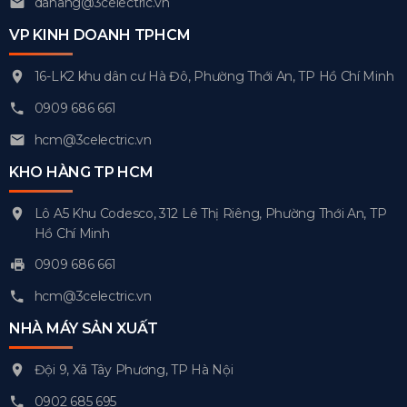
danang@3celectric.vn
VP KINH DOANH TPHCM
16-LK2 khu dân cư Hà Đô, Phường Thới An, TP Hồ Chí Minh
0909 686 661
hcm@3celectric.vn
KHO HÀNG TP HCM
Lô A5 Khu Codesco, 312 Lê Thị Riêng, Phường Thới An, TP
Hồ Chí Minh
0909 686 661
hcm@3celectric.vn
NHÀ MÁY SẢN XUẤT
Đội 9, Xã Tây Phương, TP Hà Nội
0902 685 695