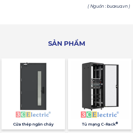
( Nguồn : buaxua.vn )
SẢN PHẨM
®
Cửa thép ngăn cháy
Tủ mạng C-Rack