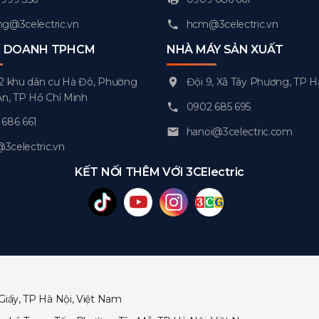
g@3celectric.vn
hcm@3celectric.vn
H DOANH TPHCM
NHÀ MÁY SẢN XUẤT
2 khu dân cư Hà Đô, Phường
Đội 9, Xã Tây Phương, TP H
An, TP Hồ Chí Minh
0902 685 695
686 661
hanoi@3celectric.com
celectric.vn
KẾT NỐI THÊM VỚI 3CElectric
Giấy, TP Hà Nội, Việt Nam