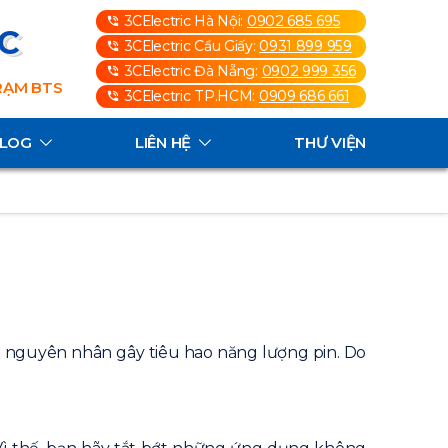
3CElectric Hà Nội:
0902 685 695
3C
3CElectric Cầu Giấy:
0931 899 959
3CElectric Đà Nẵng:
0902 999 356
TRẠM BTS
3CElectric TP.HCM:
0909 686 661
ALOG
LIÊN HỆ
THƯ VIỆN
g nguyên nhân gây tiêu hao năng lượng pin. Do