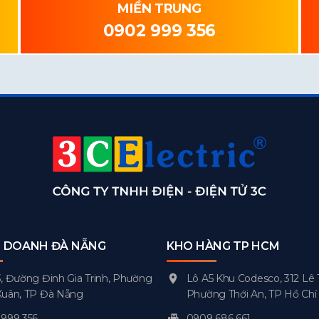
MIỀN TRUNG
0902 999 356
H DOANH ĐÀ NẴNG
KHO HÀNG TP HCM
, Đường Đinh Gia Trinh, Phường
Lô A5 Khu Codesco, 312 Lê 
Xuân, TP Đà Nẵng
Phường Thới An, TP Hồ Chí
999 356
0909 686 661