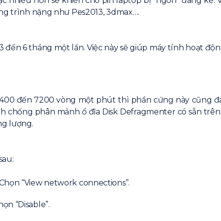
c nhiều hơn sẽ khiến cho pin laptop bị “ngốn” đáng kể.
ơng trình nặng như Pes2013, 3dmax….
đến 6 tháng một lần. Việc này sẽ giúp máy tính hoạt động 
5400 đến 7200 vòng một phút thì phần cứng này cũng đa
trình chống phân mảnh ổ đĩa Disk Defragmenter có sẵn tr
ng lượng.
sau:
 Chọn “View network connections”.
ọn “Disable”.