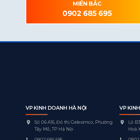
MIỀN BẮC
0902 685 695
VP KINH DOANH HÀ NỘI
VP KIN
Số 06 A16, Đô thị Geleximco, Phường
Lô B3
Tây Mỗ, TP Hà Nội
Hoà 
0902 685 695
0902 