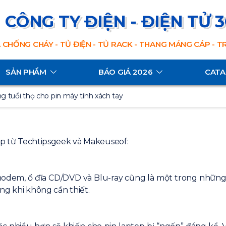
CÔNG TY ĐIỆN - ĐIỆN TỬ 
 CHỐNG CHÁY - TỦ ĐIỆN - TỦ RACK - THANG MÁNG CÁP - 
SẢN PHẨM
BÁO GIÁ 2026
CAT
g tuổi thọ cho pin máy tính xách tay
top từ Techtipsgeek và Makeuseof:
 modem, ổ đĩa CD/DVD và Blu-ray cũng là một trong nhữn
ng khi không cần thiết.