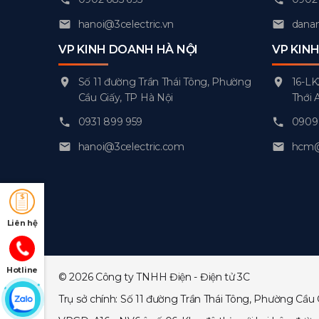
hanoi@3celectric.vn
danan
VP KINH DOANH HÀ NỘI
VP KIN
Số 11 đường Trần Thái Tông, Phường
16-LK
Cầu Giấy, TP Hà Nội
Thới 
0931 899 959
0909 
hanoi@3celectric.com
hcm@3
Liên hệ
Hotline
© 2026 Công ty TNHH Điện - Điện tử 3C
Trụ sở chính: Số 11 đường Trần Thái Tông, Phường Cầu 