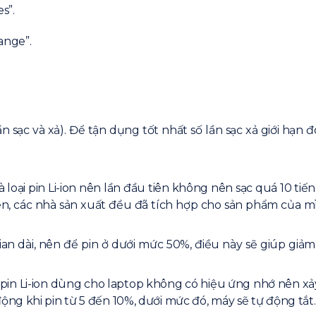
s”.
ange”.
lần sạc và xả). Để tận dụng tốt nhất số lần sạc xả giới h
loại pin Li-ion nên lần đầu tiên không nên sạc quá 10 tiếng
hiên, các nhà sản xuất đều đã tích hợp cho sản phẩm của m
 dài, nên để pin ở dưới mức 50%, điều này sẽ giúp giả
in Li-ion dùng cho laptop không có hiệu ứng nhớ nên xảy 
ộng khi pin từ 5 đến 10%, dưới mức đó, máy sẽ tự động tắt.