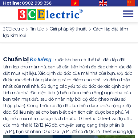
Hotline:
0902 999 356
3CElectric
Tin tức
Giải pháp kỹ thuật
Cách lắp đặt tấm
lợp kim loại
Chuẩn bị
Đo lường
Trước khi bạn có thể bắt đầu lắp đặt
tấm lợp cho mái nhà, bạn sẽ cần tiến hành đo đạc chính xác để
đặt mua vật liệu. Xác định độ dốc của mái nhà của bạn. Độ dốc
được xác định bằng khoảng cách điểm cao nhất và điểm thấp
nhất của mái nhà. Sử dụng các yếu tố độ dốc để xác định diện
tích mái nhà. Đo diện tích (chiều dài x chiều rộng) ngôi nhà của
bạn trên mặt đất, sau đó nhân này bởi độ dốc (theo mẫu số
thập phân). Công thức có độ dốc là: chiều dài x chiều rộng x độ
dốc. Số liệu này sẽ cho bạn biết diện tích cần được bao phủ. Ví
dụ, nếu mái nhà của bạn kích thước 10 feet x 10 feet và độ dốc
của mái nhà là 12/12 (45 độ, chuyển sang dạng thập phần là
1,414), bạn sẽ nhân 10 x 10 x 1,414, để có được 141 feet vuông lợp.