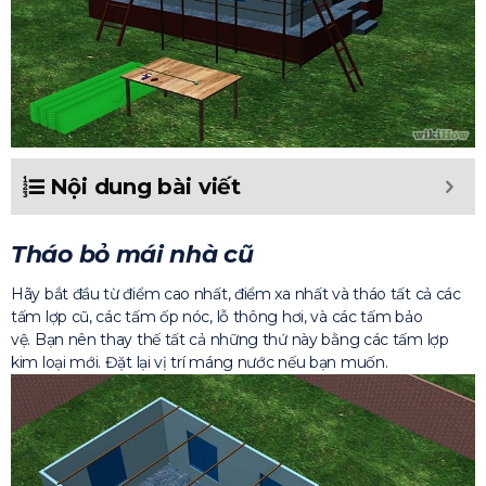
Nội dung bài viết
Tháo bỏ mái nhà cũ
Hãy bắt đầu từ điểm cao nhất, điểm xa nhất và tháo tất cả các
tấm lợp cũ, các tấm ốp nóc, lỗ thông hơi, và các tấm bảo
vệ. Bạn nên thay thế tất cả những thứ này bằng các tấm lợp
kim loại mới. Đặt lại vị trí máng nước nếu bạn muốn.