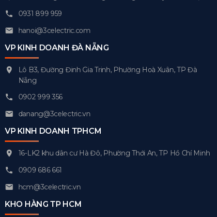
0931 899 959
hanoi@3celectric.com
VP KINH DOANH ĐÀ NẴNG
Lô B3, Đường Đinh Gia Trinh, Phường Hoà Xuân, TP Đà
Nẵng
0902 999 356
danang@3celectric.vn
VP KINH DOANH TPHCM
16-LK2 khu dân cư Hà Đô, Phường Thới An, TP Hồ Chí Minh
0909 686 661
hcm@3celectric.vn
KHO HÀNG TP HCM