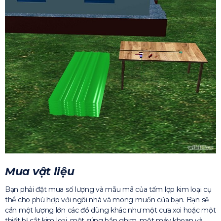
Mua vật liệu
Bạn phải đặt mua số lượng và mẫu mã của tấm lợp kim loại cụ
thể cho phù hợp với ngôi nhà và mong muốn của bạn. Bạn sẽ
cần một lượng lớn các đồ dùng khác như một cưa xoi hoặc một
thiết bị cắt kim loại, một súng bắn ghim, một máy khoan và