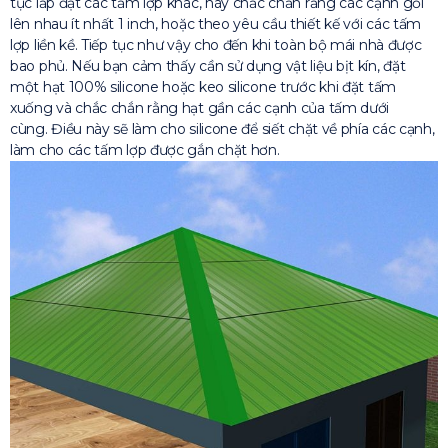
tục lắp đặt các tấm lợp khác, hãy chắc chắn rằng các cạnh gối
lên nhau ít nhất 1 inch, hoặc theo yêu cầu thiết kế với các tấm
lợp liền kề. Tiếp tục như vậy cho đến khi toàn bộ mái nhà được
bao phủ. Nếu bạn cảm thấy cần sử dụng vật liệu bịt kín, đặt
một hạt 100% silicone hoặc keo silicone trước khi đặt tấm
xuống và chắc chắn rằng hạt gần các cạnh của tấm dưới
cùng. Điều này sẽ làm cho silicone để siết chặt về phía các cạnh,
làm cho các tấm lợp được gắn chặt hơn.