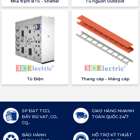
Nhà trạm BTS - Shelter
Tủ nguồn Outdoor
Tủ Điện
Thang cáp - Máng cáp
SP ĐẠT TCCL
GIAO HÀNG NHANH
ĐẦY ĐỦ VAT, CO,
TOÀN QUỐC 24/7
CQ...
BẢO HÀNH
HỖ TRỢ KỸ THUẬT