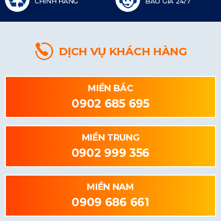
CHÍNH HÃNG
BÁO GIÁ 24/7
DỊCH VỤ KHÁCH HÀNG
MIỀN BẮC
0902 685 695
MIỀN TRUNG
0902 999 356
MIỀN NAM
0909 686 661