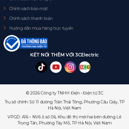
Chính sách bảo mật
Chính sách thanh toán
Hướng dẫn mua hàng trực tuyến
KẾT NỐI THÊM VỚI 3CElectric
© 2026 Công ty TNHH Điện - Điện tử 3C
Trụ sở chính: Số 11 đường Trần Thái Tông, Phường Cầu Giấy, TP
Hà Nội, Việt Nam
VPGD: A16 – NV6 ô số 06, Khu đô thị mới hai bên đường Lê
Trọng Tấn, Phường Tây Mỗ, TP Hà Nội, Việt Nam