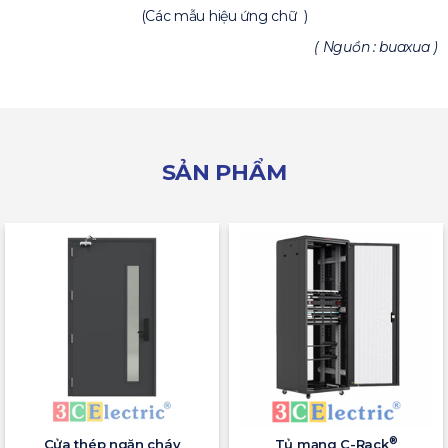
(Các mẫu hiệu ứng chữ )
( Nguồn : buaxua )
SẢN PHẨM
®
Cửa thép ngăn cháy
Tủ mạng C-Rack