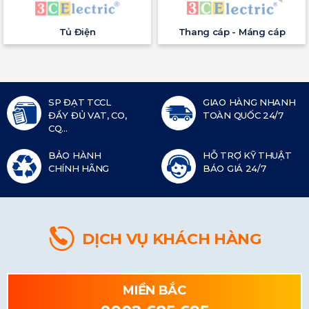
Tủ Điện
Thang cáp - Máng cáp
SP ĐẠT TCCL
GIAO HÀNG NHANH
ĐẦY ĐỦ VAT, CO,
TOÀN QUỐC 24/7
CQ...
BẢO HÀNH
HỖ TRỢ KỸ THUẬT
CHÍNH HÃNG
BÁO GIÁ 24/7
DỊCH VỤ KHÁCH HÀNG
MIỀN BẮC