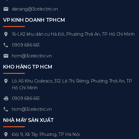
danang@3celectric.vn
VP KINH DOANH TPHCM
16-LK2 khu dân cư Hà Đô, Phường Thới An, TP Hồ Chí Minh
0909 686 661
hcm@3celectric.vn
KHO HÀNG TP HCM
Lô A5 Khu Codesco, 312 Lê Thị Riêng, Phường Thới An, TP
Hồ Chí Minh
0909 686 661
hcm@3celectric.vn
NHÀ MÁY SẢN XUẤT
Đội 9, Xã Tây Phương, TP Hà Nội