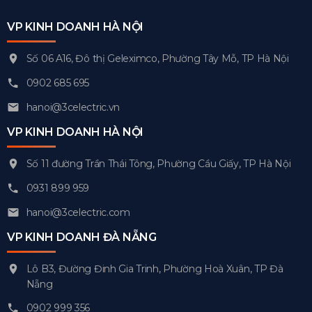
VP KINH DOANH HÀ NỘI
Số 06 A16, Đô thị Geleximco, Phường Tây Mỗ, TP Hà Nội
0902 685 695
hanoi@3celectric.vn
VP KINH DOANH HÀ NỘI
Số 11 đường Trần Thái Tông, Phường Cầu Giấy, TP Hà Nội
0931 899 959
hanoi@3celectric.com
VP KINH DOANH ĐÀ NẴNG
Lô B3, Đường Đinh Gia Trinh, Phường Hoà Xuân, TP Đà
Nẵng
0902 999 356