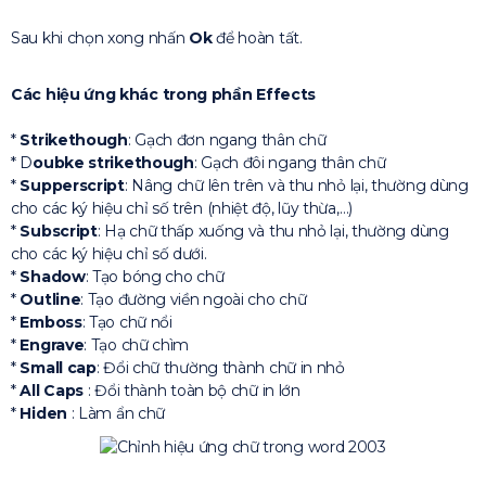
Sau khi chọn xong nhấn
Ok
để hoàn tất.
Các hiệu ứng khác trong phần Effects
*
Strikethough
: Gạch đơn ngang thân chữ
* D
oubke strikethough
: Gạch đôi ngang thân chữ
*
Supperscript
: Nâng chữ lên trên và thu nhỏ lại, thường dùng
cho các ký hiệu chỉ số trên (nhiệt độ, lũy thừa,…)
*
Subscript
: Hạ chữ thấp xuống và thu nhỏ lại, thường dùng
cho các ký hiệu chỉ số dưới.
*
Shadow
: Tạo bóng cho chữ
*
Outline
: Tạo đường viền ngoài cho chữ
*
Emboss
: Tạo chữ nổi
*
Engrave
: Tạo chữ chìm
*
Small cap
: Đổi chữ thường thành chữ in nhỏ
*
All Caps
: Đổi thành toàn bộ chữ in lớn
*
Hiden
: Làm ẩn chữ