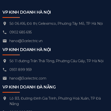
VP KINH DOANH HÀ NỘI
Số 06 A16, Đô thị Geleximco, Phường Tây Mỗ, TP Hà Nội
0902 685 695
hanoi@3celectric.vn
VP KINH DOANH HÀ NỘI
Số 11 đường Trần Thái Tông, Phường Cầu Giấy, TP Hà Nội
0931 899 959
hanoi@3celectric.com
VP KINH DOANH ĐÀ NẴNG
Lô B3, Đường Đinh Gia Trinh, Phường Hoà Xuân, TP Đà
Nẵng