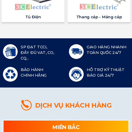
Tủ Điện
Thang cáp - Máng cáp
SP ĐẠT TCCL
GIAO HÀNG NHANH
ĐẦY ĐỦ VAT, CO,
TOÀN QUỐC 24/7
CQ...
BẢO HÀNH
HỖ TRỢ KỸ THUẬT
CHÍNH HÃNG
BÁO GIÁ 24/7
DỊCH VỤ KHÁCH HÀNG
MIỀN BẮC