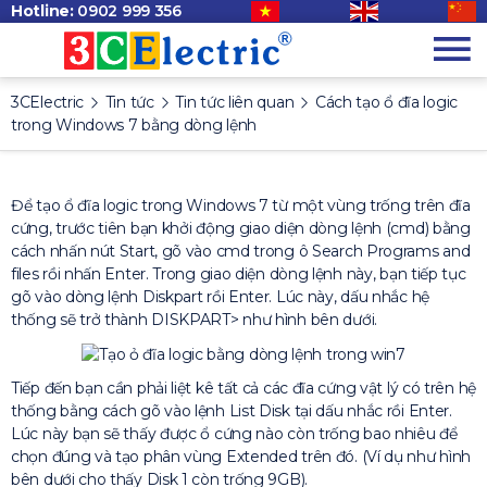
Hotline:
0902 999 356
3CElectric
Tin tức
Tin tức liên quan
Cách tạo ổ đĩa logic
trong Windows 7 bằng dòng lệnh
Để tạo ổ đĩa logic trong Windows 7 từ một vùng trống trên đĩa
cứng, trước tiên bạn khởi động giao diện dòng lệnh (cmd) bằng
cách nhấn nút Start, gõ vào cmd trong ô Search Programs and
files rồi nhấn Enter. Trong giao diện dòng lệnh này, bạn tiếp tục
gõ vào dòng lệnh Diskpart rồi Enter. Lúc này, dấu nhắc hệ
thống sẽ trở thành DISKPART> như hình bên dưới.
Tiếp đến bạn cần phải liệt kê tất cả các đĩa cứng vật lý có trên hệ
thống bằng cách gõ vào lệnh List Disk tại dấu nhắc rồi Enter.
Lúc này bạn sẽ thấy được ổ cứng nào còn trống bao nhiêu để
chọn đúng và tạo phân vùng Extended trên đó. (Ví dụ như hình
bên dưới cho thấy Disk 1 còn trống 9GB).