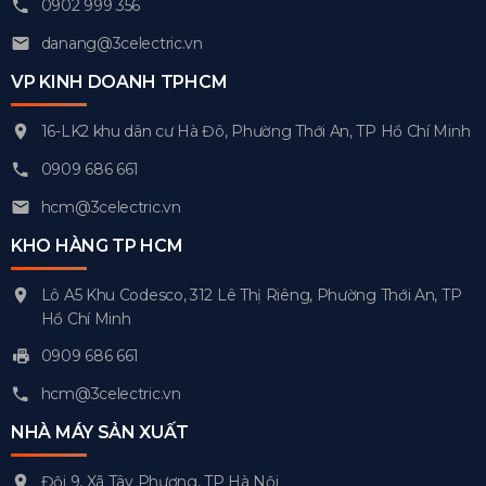
0902 999 356
danang@3celectric.vn
VP KINH DOANH TPHCM
16-LK2 khu dân cư Hà Đô, Phường Thới An, TP Hồ Chí Minh
0909 686 661
hcm@3celectric.vn
KHO HÀNG TP HCM
Lô A5 Khu Codesco, 312 Lê Thị Riêng, Phường Thới An, TP
Hồ Chí Minh
0909 686 661
hcm@3celectric.vn
NHÀ MÁY SẢN XUẤT
Đội 9, Xã Tây Phương, TP Hà Nội