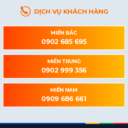
DỊCH VỤ KHÁCH HÀNG
MIỀN BẮC
0902 685 695
MIỀN TRUNG
0902 999 356
MIỀN NAM
0909 686 661