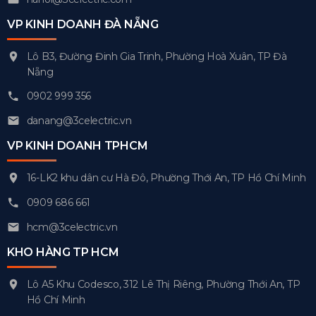
VP KINH DOANH ĐÀ NẴNG
Lô B3, Đường Đinh Gia Trinh, Phường Hoà Xuân, TP Đà
Nẵng
0902 999 356
danang@3celectric.vn
VP KINH DOANH TPHCM
16-LK2 khu dân cư Hà Đô, Phường Thới An, TP Hồ Chí Minh
0909 686 661
hcm@3celectric.vn
KHO HÀNG TP HCM
Lô A5 Khu Codesco, 312 Lê Thị Riêng, Phường Thới An, TP
Hồ Chí Minh